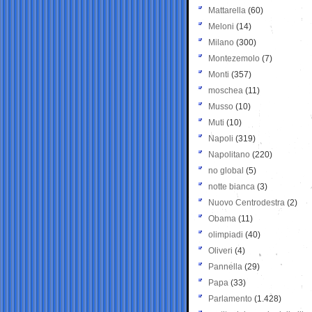
Mattarella
(60)
Meloni
(14)
Milano
(300)
Montezemolo
(7)
Monti
(357)
moschea
(11)
Musso
(10)
Muti
(10)
Napoli
(319)
Napolitano
(220)
no global
(5)
notte bianca
(3)
Nuovo Centrodestra
(2)
Obama
(11)
olimpiadi
(40)
Oliveri
(4)
Pannella
(29)
Papa
(33)
Parlamento
(1.428)