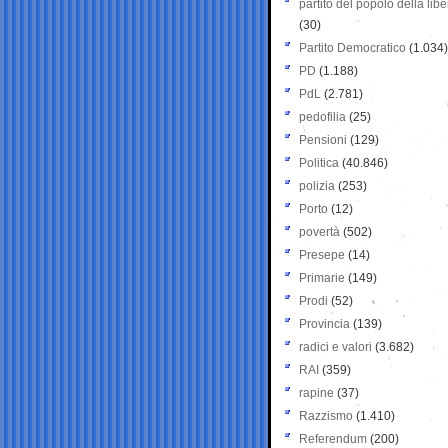
partito del popolo della libe
(30)
Partito Democratico
(1.034)
PD
(1.188)
PdL
(2.781)
pedofilia
(25)
Pensioni
(129)
Politica
(40.846)
polizia
(253)
Porto
(12)
povertà
(502)
Presepe
(14)
Primarie
(149)
Prodi
(52)
Provincia
(139)
radici e valori
(3.682)
RAI
(359)
rapine
(37)
Razzismo
(1.410)
Referendum
(200)