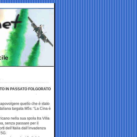
ATO IN PASSATO FOLGORATO
apovolgere quello che è stato
italiana targata M5s: “La Cina è
icano nella sua spola tra Villa
a, senza passare per il
rti dell’Italia dall’invadenza
 5G.