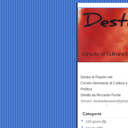
Destra di Popolo.net
Circolo Genovese di Cultura e
Politica
Diretto da Riccardo Fucile
Scrivici: destradipopolo@gma
Categorie
100 giorni
(5)