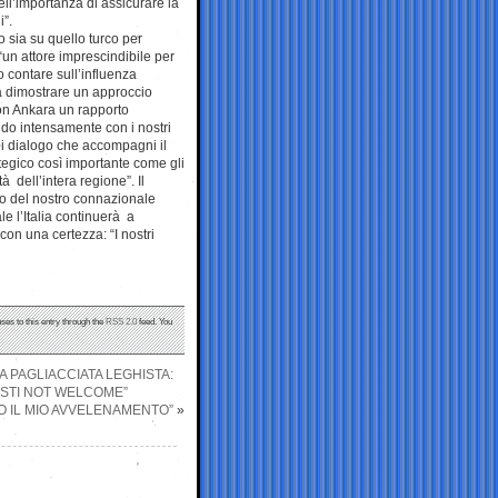
dell’importanza di assicurare la
i”.
co sia su quello turco per
un attore imprescindibile per
 contare sull’influenza
e a dimostrare un approccio
con Ankara un rapporto
ndo intensamente con i nostri
 di dialogo che accompagni il
tegico così importante come gli
à dell’intera regione”. Il
so del nostro connazionale
le l’Italia continuerà a
on una certezza: “I nostri
ses to this entry through the
RSS 2.0
feed. You
A PAGLIACCIATA LEGHISTA:
ISTI NOT WELCOME”
RO IL MIO AVVELENAMENTO”
»