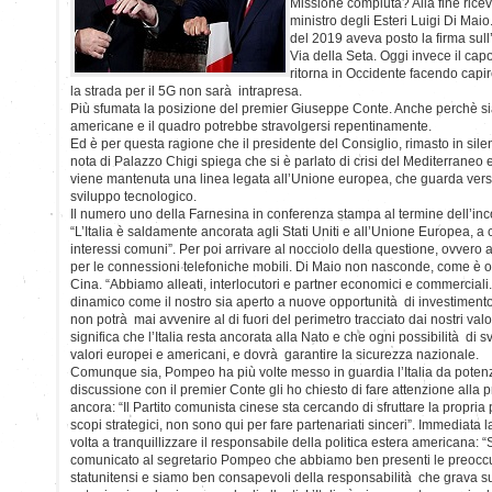
Missione compiuta? Alla fine riceve
ministro degli Esteri Luigi Di Maio
del 2019 aveva posto la firma sull
Via della Seta. Oggi invece il capo
ritorna in Occidente facendo capi
la strada per il 5G non sarà intrapresa.
Più sfumata la posizione del premier Giuseppe Conte. Anche perchè siam
americane e il quadro potrebbe stravolgersi repentinamente.
Ed è per questa ragione che il presidente del Consiglio, rimasto in sile
nota di Palazzo Chigi spiega che si è parlato di crisi del Mediterraneo 
viene mantenuta una linea legata all’Unione europea, che guarda verso
sviluppo tecnologico.
Il numero uno della Farnesina in conferenza stampa al termine dell’inc
“L’Italia è saldamente ancorata agli Stati Uniti e all’Unione Europea, a 
interessi comuni”. Per poi arrivare al nocciolo della questione, ovvero 
per le connessioni telefoniche mobili. Di Maio non nasconde, come è ovvi
Cina. “Abbiamo alleati, interlocutori e partner economici e commercial
dinamico come il nostro sia aperto a nuove opportunità di investimento
non potrà mai avvenire al di fuori del perimetro tracciato dai nostri valor
significa che l’Italia resta ancorata alla Nato e che ogni possibilità di 
valori europei e americani, e dovrà garantire la sicurezza nazionale.
Comunque sia, Pompeo ha più volte messo in guardia l’Italia da potenzia
discussione con il premier Conte gli ho chiesto di fare attenzione alla pr
ancora: “Il Partito comunista cinese sta cercando di sfruttare la propria p
scopi strategici, non sono qui per fare partenariati sinceri”. Immediata l
volta a tranquillizzare il responsabile della politica estera americana: 
comunicato al segretario Pompeo che abbiamo ben presenti le preoccup
statunitensi e siamo ben consapevoli della responsabilità che grava 