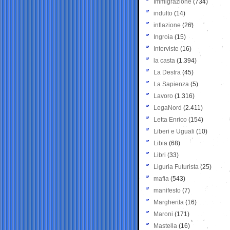
Immigrazione
(734)
indulto
(14)
inflazione
(26)
Ingroia
(15)
Interviste
(16)
la casta
(1.394)
La Destra
(45)
La Sapienza
(5)
Lavoro
(1.316)
LegaNord
(2.411)
Letta Enrico
(154)
Liberi e Uguali
(10)
Libia
(68)
Libri
(33)
Liguria Futurista
(25)
mafia
(543)
manifesto
(7)
Margherita
(16)
Maroni
(171)
Mastella
(16)