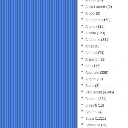
Aborto
(20)
Acca Larentia
(2)
Alcool
(3)
Alemanno
(150)
Alfano
(315)
Alitalia
(123)
Ambiente
(341)
AN
(210)
Animali
(74)
Arancioni
(2)
arte
(175)
Attentato
(329)
Auguri
(13)
Batini
(3)
Berlusconi
(4.295)
Bersani
(234)
Biasotti
(12)
Boldrini
(4)
Bossi
(1.221)
Brambilla
(38)