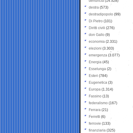
denuncia
(14.528)
destra
(573)
destradipopolo
(99)
Di Pietro
(101)
Diritti civili
(276)
don Gallo
(9)
economia
(2.331)
elezioni
(3.303)
emergenza
(3.077)
Energia
(45)
Esselunga
(2)
Esteri
(784)
Eugenetica
(3)
Europa
(1.314)
Fassino
(13)
federalismo
(167)
Ferrara
(21)
Ferretti
(6)
ferrovie
(133)
finanziaria
(325)