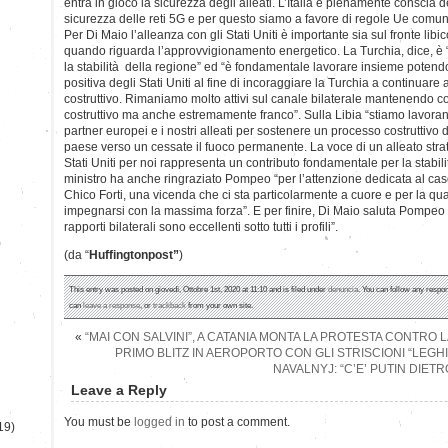
entra in gioco la sicurezza degli alleati. L’Italia è pienamente conscia 
sicurezza delle reti 5G e per questo siamo a favore di regole Ue comun
Per Di Maio l’alleanza con gli Stati Uniti è importante sia sul fronte libi
quando riguarda l’approvvigionamento energetico. La Turchia, dice, è “
la stabilità della regione” ed “è fondamentale lavorare insieme potendo
positiva degli Stati Uniti al fine di incoraggiare la Turchia a continuar
costruttivo. Rimaniamo molto attivi sul canale bilaterale mantenendo 
costruttivo ma anche estremamente franco”. Sulla Libia “stiamo lavora
partner europei e i nostri alleati per sostenere un processo costruttivo
paese verso un cessate il fuoco permanente. La voce di un alleato stra
Stati Uniti per noi rappresenta un contributo fondamentale per la stabilit
ministro ha anche ringraziato Pompeo “per l’attenzione dedicata al ca
Chico Forti, una vicenda che ci sta particolarmente a cuore e per la qua
impegnarsi con la massima forza”. E per finire, Di Maio saluta Pompeo c
rapporti bilaterali sono eccellenti sotto tutti i profili”.
)
(da “
Huffingtonpost”
)
This entry was posted on giovedì, Ottobre 1st, 2020 at 11:10 and is filed under
denuncia
. You can follow any respon
can
leave a response
, or
trackback
from your own site.
«
“MAI CON SALVINI”, A CATANIA MONTA LA PROTESTA CONTRO L
PRIMO BLITZ IN AEROPORTO CON GLI STRISCIONI “LEGH
NAVALNYJ: “C’E’ PUTIN DIET
Leave a Reply
You must be
logged in
to post a comment.
19)