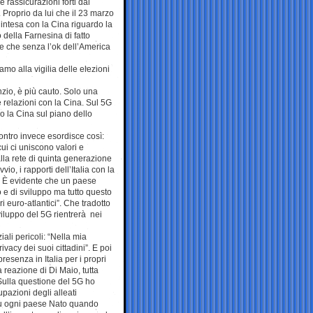
 rassicurazioni forti dal
. Proprio da lui che il 23 marzo
’intesa con la Cina riguardo la
 della Farnesina di fatto
re che senza l’ok dell’America
o alla vigilia delle elezioni
nzio, è più cauto. Solo una
e relazioni con la Cina. Sul 5G
 la Cina sul piano dello
ontro invece esordisce così:
cui ci uniscono valori e
alla rete di quinta generazione
o, i rapporti dell’Italia con la
i. È evidente che un paese
 e di sviluppo ma tutto questo
i euro-atlantici”. Che tradotto
sviluppo del 5G rientrerà nei
li pericoli: “Nella mia
ivacy dei suoi cittadini”. E poi
resenza in Italia per i propri
a reazione di Di Maio, tutta
“Sulla questione del 5G ho
azioni degli alleati
su ogni paese Nato quando