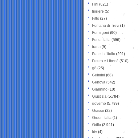
Fini
(821)
fioriere
(5)
Fitto
(27)
Fontana di Trevi
(1)
Formigoni
(90)
Forza Italia
(596)
frana
(9)
Fratelli d'Italia
(291)
Futuro e Libertà
(510)
g8
(25)
Gelmini
(68)
Genova
(542)
Giannino
(10)
Giustizia
(5.784)
governo
(5.799)
Grasso
(22)
Green Italia
(1)
Grillo
(2.941)
Idv
(4)