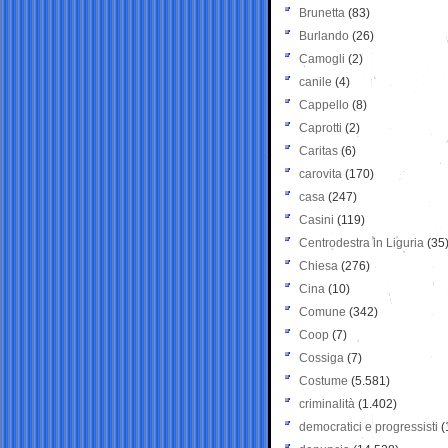
Brunetta
(83)
Burlando
(26)
Camogli
(2)
canile
(4)
Cappello
(8)
Caprotti
(2)
Caritas
(6)
carovita
(170)
casa
(247)
Casini
(119)
Centrodestra in Liguria
(35
Chiesa
(276)
Cina
(10)
Comune
(342)
Coop
(7)
Cossiga
(7)
Costume
(5.581)
criminalità
(1.402)
democratici e progressisti
(