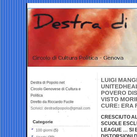
LUIGI MANG
Destra di Popolo.net
UNITEDHEA
Circolo Genovese di Cultura e
POVERO DIS
Politica
VISTO MORI
Diretto da Riccardo Fucile
CURE: ERA 
Scrivici: destradipopolo@gmail.com
CRESCIUTO AL
Categorie
SCUOLE ESCLU
LEAGUE … SI 
100 giorni
(5)
DISTORSIONI 