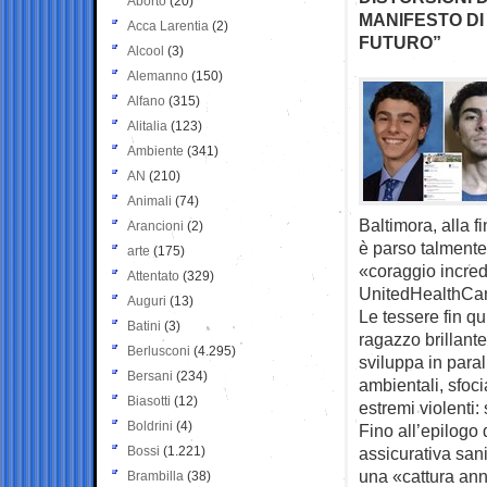
Aborto
(20)
MANIFESTO DI
Acca Larentia
(2)
FUTURO”
Alcool
(3)
Alemanno
(150)
Alfano
(315)
Alitalia
(123)
Ambiente
(341)
AN
(210)
Animali
(74)
Baltimora, alla f
Arancioni
(2)
è parso talmente 
arte
(175)
«coraggio incred
Attentato
(329)
UnitedHealthCar
Auguri
(13)
Le tessere fin q
Batini
(3)
ragazzo brillante
Berlusconi
(4.295)
sviluppa in parall
Bersani
(234)
ambientali, sfoci
Biasotti
(12)
estremi violenti:
Boldrini
(4)
Fino all’epilogo
Bossi
(1.221)
assicurativa san
una «cattura ann
Brambilla
(38)