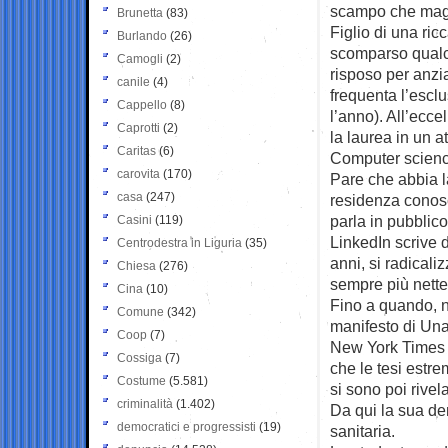
scampo che magari
Brunetta
(83)
Figlio di una ri
Burlando
(26)
scomparso qualch
Camogli
(2)
risposo per anzi
canile
(4)
frequenta l’esclu
Cappello
(8)
l’anno). All’ecc
Caprotti
(2)
la laurea in un a
Caritas
(6)
Computer science
carovita
(170)
Pare che abbia l
casa
(247)
residenza conosc
parla in pubblico,
Casini
(119)
LinkedIn scrive 
Centrodestra in Liguria
(35)
anni, si radicaliz
Chiesa
(276)
sempre più nette
Cina
(10)
Fino a quando, 
Comune
(342)
manifesto di Una
Coop
(7)
New York Times 
Cossiga
(7)
che le tesi estr
Costume
(5.581)
si sono poi rivel
criminalità
(1.402)
Da qui la sua de
democratici e progressisti
(19)
sanitaria.