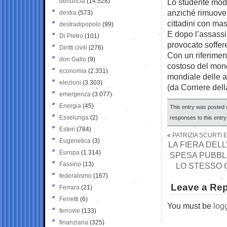
denuncia
(14.528)
Lo studente mode
anziché rimuover
destra
(573)
cittadini con mas
destradipopolo
(99)
E dopo l’assassi
Di Pietro
(101)
provocato soffer
Diritti civili
(276)
Con un riferiment
don Gallo
(9)
costoso del mondo
economia
(2.331)
mondiale delle as
elezioni
(3.303)
(da Corriere del
emergenza
(3.077)
Energia
(45)
This entry was posted 
Esselunga
(2)
responses to this entr
Esteri
(784)
«
PATRIZIA SCURTI 
Eugenetica
(3)
LA FIERA DEL
Europa
(1.314)
SPESA PUBBLI
Fassino
(13)
LO STESSO C
federalismo
(167)
Leave a Rep
Ferrara
(21)
Ferretti
(6)
You must be
log
ferrovie
(133)
finanziaria
(325)