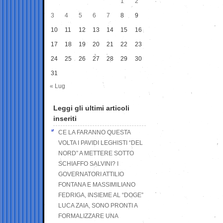
1
2
3
4
5
6
7
8
9
10
11
12
13
14
15
16
17
18
19
20
21
22
23
24
25
26
27
28
29
30
31
« Lug
Leggi gli ultimi articoli
inseriti
CE LA FARANNO QUESTA
VOLTA I PAVIDI LEGHISTI “DEL
NORD” A METTERE SOTTO
SCHIAFFO SALVINI? I
GOVERNATORI ATTILIO
FONTANA E MASSIMILIANO
FEDRIGA, INSIEME AL “DOGE”
LUCA ZAIA, SONO PRONTI A
FORMALIZZARE UNA