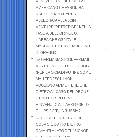
VENEZUELANO .IL COLOSSO
AMERICANO CHEVRON HA
RADDOPPIATO L’AREA
ASSEGNATA ALLA JOINT
VENTURE “PETROPIAR” NELLA
FASCIA DELL’ORINOCO,
L’AREA CHE OSPITA LE
MAGGIORI RISERVE MONDIALI
DI GREGGIO
LA GERMANIA SI CONFERMA IL
VENTRE MOLLE DELL’EUROPA
(PER LA GIOIA DI PUTIN). COME
MAI I TEDESCHI NON
VOGLIONO AMMETTERE CHE
DIETRO AL CASO DEL DRONE
PIENO DI ESPLOSIVO
RINVENUTO ALL’AEROPORTO
DI LIPSIA C’È LA RUSSIA?
GIULIANO FERRARA: ’CHE
COSA C’È SOTTO DIETRO
DAVANTI A LATO DEL “SIGNOR