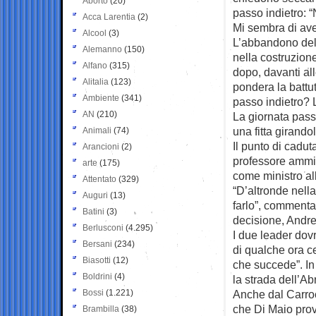
Aborto
(20)
passo indietro: 
Acca Larentia
(2)
Mi sembra di ave
Alcool
(3)
L’abbandono del 
Alemanno
(150)
nella costruzione
Alfano
(315)
dopo, davanti al
Alitalia
(123)
pondera la battut
Ambiente
(341)
passo indietro? L
AN
(210)
La giornata pass
una fitta girando
Animali
(74)
Il punto di cadut
Arancioni
(2)
professore ammini
arte
(175)
come ministro al
Attentato
(329)
“D’altronde nell
Auguri
(13)
farlo”, commenta
Batini
(3)
decisione, Andre
Berlusconi
(4.295)
I due leader dov
Bersani
(234)
di qualche ora c
Biasotti
(12)
che succede”. In 
Boldrini
(4)
la strada dell’A
Bossi
(1.221)
Anche dal Carroc
che Di Maio prov
Brambilla
(38)