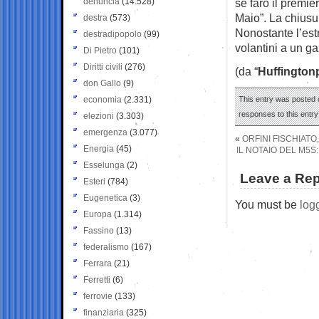
denuncia
(14.528)
se farò il premie
Maio”. La chius
destra
(573)
Nonostante l’estr
destradipopolo
(99)
volantini a un ga
Di Pietro
(101)
Diritti civili
(276)
(da “
Huffington
don Gallo
(9)
economia
(2.331)
This entry was posted 
responses to this entr
elezioni
(3.303)
emergenza
(3.077)
«
ORFINI FISCHIATO
Energia
(45)
IL NOTAIO DEL M5S:
Esselunga
(2)
Leave a Rep
Esteri
(784)
Eugenetica
(3)
You must be
log
Europa
(1.314)
Fassino
(13)
federalismo
(167)
Ferrara
(21)
Ferretti
(6)
ferrovie
(133)
finanziaria
(325)