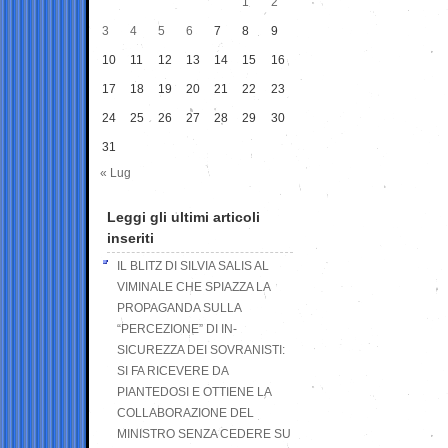
1
2
3
4
5
6
7
8
9
10
11
12
13
14
15
16
17
18
19
20
21
22
23
24
25
26
27
28
29
30
31
« Lug
Leggi gli ultimi articoli
inseriti
IL BLITZ DI SILVIA SALIS AL
VIMINALE CHE SPIAZZA LA
PROPAGANDA SULLA
“PERCEZIONE” DI IN-
SICUREZZA DEI SOVRANISTI:
SI FA RICEVERE DA
PIANTEDOSI E OTTIENE LA
COLLABORAZIONE DEL
MINISTRO SENZA CEDERE SU