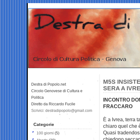
M5S INSISTE
Destra di Popolo.net
SERA A IVR
Circolo Genovese di Cultura e
Politica
INCONTRO DOM
Diretto da Riccardo Fucile
FRACCARO
Scrivici: destradipopolo@gmail.com
È a Ivrea, terra 
Categorie
chiaro quel che è
Quasi tradendosi 
100 giorni
(5)
chiedono seccame