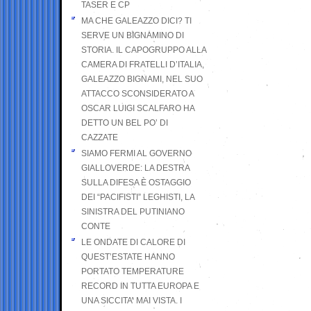
TASER E CP
MA CHE GALEAZZO DICI? TI
SERVE UN BIGNAMINO DI
STORIA. IL CAPOGRUPPO ALLA
CAMERA DI FRATELLI D’ITALIA,
GALEAZZO BIGNAMI, NEL SUO
ATTACCO SCONSIDERATO A
OSCAR LUIGI SCALFARO HA
DETTO UN BEL PO’ DI
CAZZATE
SIAMO FERMI AL GOVERNO
GIALLOVERDE: LA DESTRA
SULLA DIFESA È OSTAGGIO
DEI “PACIFISTI” LEGHISTI, LA
SINISTRA DEL PUTINIANO
CONTE
LE ONDATE DI CALORE DI
QUEST’ESTATE HANNO
PORTATO TEMPERATURE
RECORD IN TUTTA EUROPA E
UNA SICCITA’ MAI VISTA. I