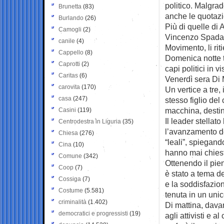
politico. Malgra
Brunetta
(83)
anche le quotazi
Burlando
(26)
Più di quelle di 
Camogli
(2)
Vincenzo Spadafo
canile
(4)
Movimento, li riti
Cappello
(8)
Domenica notte t
Caprotti
(2)
capi politici in 
Caritas
(6)
Venerdì sera Di 
carovita
(170)
Un vertice a tre,
casa
(247)
stesso figlio del 
macchina, desti
Casini
(119)
Il leader stellato
Centrodestra in Liguria
(35)
l’avanzamento del
Chiesa
(276)
“leali”, spiegand
Cina
(10)
hanno mai chiesto
Comune
(342)
Ottenendo il pie
Coop
(7)
è stato a tema d
Cossiga
(7)
e la soddisfazion
Costume
(5.581)
tenuta in un unic
criminalità
(1.402)
Di mattina, davant
democratici e progressisti
(19)
agli attivisti e 