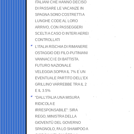
ITALIANI CHE HANNO DECISO
DI PASSARE LE VACANZE IN
SPAGNA SONO COSTRETTI A
LUNGHE CODE AL LORO
ARRIVO, CON PASSEGGERI
SCELTI A CASO O INTERI AEREI
CONTROLLATI
L’ITALIA RISCHIA DI RIMANERE
OSTAGGIO DEI FILO-PUTINIANI
VANNACCI E DI BATTISTA.
FUTURO NAZIONALE
VELEGGIA SOPRA IL 7% E UN
EVENTUALE PARTITO DELL’EX
GRILLINO VARREBBE TRA IL 2
E IL 3.5%
“DALL’ITALIA UNA MISURA
RIDICOLA E
IRRESPONSABILE”: SIRA
REGO, MINISTRA DELLA
GIOVENTÙ DEL GOVERNO
SPAGNOLO, FA LO SHAMPOO A