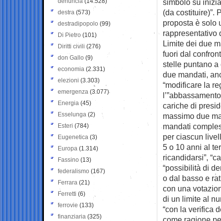
denuncia
(14.528)
simbolo su inizi
(da costituire)”.
destra
(573)
proposta è solo 
destradipopolo
(99)
rappresentativo d
Di Pietro
(101)
Limite dei due m
Diritti civili
(276)
fuori dal confro
don Gallo
(9)
stelle puntano a 
economia
(2.331)
due mandati, anc
elezioni
(3.303)
“modificare la re
emergenza
(3.077)
l’”abbassamento 
Energia
(45)
cariche di presid
Esselunga
(2)
massimo due man
mandati compless
Esteri
(784)
per ciascun livel
Eugenetica
(3)
5 o 10 anni al t
Europa
(1.314)
ricandidarsi”, “c
Fassino
(13)
“possibilità di d
federalismo
(167)
o dal basso e rat
Ferrara
(21)
con una votazione
Ferretti
(6)
di un limite al n
ferrovie
(133)
“con la verifica 
finanziaria
(325)
come ragione per