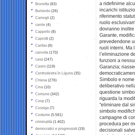
a ridefinirne alc
Brunetta
(83)
incarichi istituzi
Burlando
(26)
riferimento statut
Camogli
(2)
ruolo esclusivamen
canile
(4)
dovranno inoltre
Cappello
(8)
Garante, modifi
Caprotti
(2)
prevedendone un 
Caritas
(6)
ruoli interni. Ma
carovita
(170)
l’eliminazione de
casa
(247)
funzioni a nessun
Garanzia; riasse
Casini
(119)
democraticament
Centrodestra in Liguria
(35)
Simbolo e nome –
Chiesa
(276)
deliberativo nell
Cina
(10)
questione simbol
Comune
(342)
riguarda la modif
Coop
(7)
“eliminare dal sim
Cossiga
(7)
simbolo modifiche
Costume
(5.581)
campagne di comu
criminalità
(1.402)
procedura per mod
democratici e progressisti
(19)
decisionali salvo