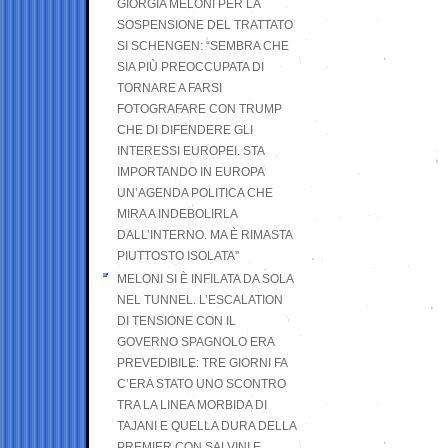
GIORGIA MELONI PER LA
SOSPENSIONE DEL TRATTATO
SI SCHENGEN: “SEMBRA CHE
SIA PIÙ PREOCCUPATA DI
TORNARE A FARSI
FOTOGRAFARE CON TRUMP
CHE DI DIFENDERE GLI
INTERESSI EUROPEI. STA
IMPORTANDO IN EUROPA
UN’AGENDA POLITICA CHE
MIRA A INDEBOLIRLA
DALL’INTERNO. MA È RIMASTA
PIUTTOSTO ISOLATA”
MELONI SI È INFILATA DA SOLA
NEL TUNNEL. L’ESCALATION
DI TENSIONE CON IL
GOVERNO SPAGNOLO ERA
PREVEDIBILE: TRE GIORNI FA
C’ERA STATO UNO SCONTRO
TRA LA LINEA MORBIDA DI
TAJANI E QUELLA DURA DELLA
PREMIER CON SALVINI E