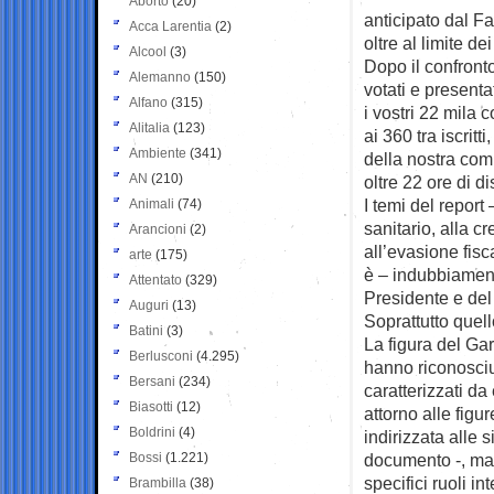
Aborto
(20)
anticipato dal Fa
Acca Larentia
(2)
oltre al limite d
Alcool
(3)
Dopo il confront
Alemanno
(150)
votati e present
Alfano
(315)
i vostri 22 mila c
Alitalia
(123)
ai 360 tra iscritt
Ambiente
(341)
della nostra com
AN
(210)
oltre 22 ore di d
I temi del report
Animali
(74)
sanitario, alla c
Arancioni
(2)
all’evasione fisc
arte
(175)
è – indubbiamente
Attentato
(329)
Presidente e del G
Auguri
(13)
Soprattutto quell
Batini
(3)
La figura del Gar
Berlusconi
(4.295)
hanno riconosciu
Bersani
(234)
caratterizzati d
Biasotti
(12)
attorno alle figu
Boldrini
(4)
indirizzata alle 
Bossi
(1.221)
documento -, ma s
specifici ruoli in
Brambilla
(38)