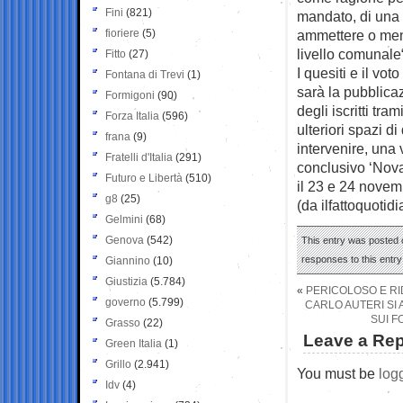
Fini
(821)
mandato, di una 
fioriere
(5)
ammettere o meno 
livello comunale
Fitto
(27)
I quesiti e il vot
Fontana di Trevi
(1)
sarà la pubblica
Formigoni
(90)
degli iscritti tr
Forza Italia
(596)
ulteriori spazi di
frana
(9)
intervenire, una
Fratelli d'Italia
(291)
conclusivo ‘Nova
Futuro e Libertà
(510)
il 23 e 24 novem
g8
(25)
(da ilfattoquotidi
Gelmini
(68)
Genova
(542)
This entry was posted 
responses to this entr
Giannino
(10)
Giustizia
(5.784)
«
PERICOLOSO E RI
governo
(5.799)
CARLO AUTERI SI
SUI F
Grasso
(22)
Leave a Rep
Green Italia
(1)
Grillo
(2.941)
You must be
log
Idv
(4)