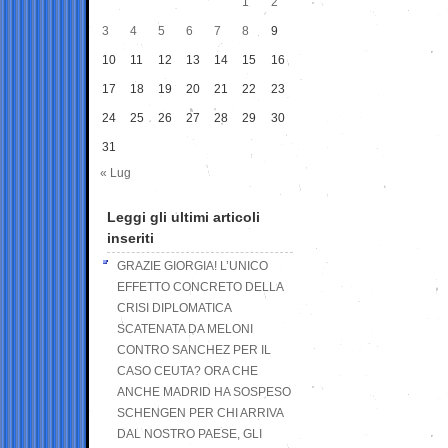
1
2
3
4
5
6
7
8
9
10
11
12
13
14
15
16
17
18
19
20
21
22
23
24
25
26
27
28
29
30
31
« Lug
Leggi gli ultimi articoli
inseriti
GRAZIE GIORGIA! L’UNICO
EFFETTO CONCRETO DELLA
CRISI DIPLOMATICA
SCATENATA DA MELONI
CONTRO SANCHEZ PER IL
CASO CEUTA? ORA CHE
ANCHE MADRID HA SOSPESO
SCHENGEN PER CHI ARRIVA
DAL NOSTRO PAESE, GLI