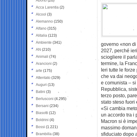
Aborto
(20)
Acca Larentia
(2)
Alcool
(3)
Alemanno
(150)
Alfano
(315)
Alitalia
(123)
Ambiente
(341)
governo «non di 
AN
(210)
2027, perché ieri
sciogliere il par
Animali
(74)
termine, la Fran
Arancioni
(2)
Ieri tutte le for
arte
(175)
che va dai neogol
Attentato
(329)
e comunista – si
Auguri
(13)
Repubblica, siste
Batini
(3)
terzo posto, pare
Berlusconi
(4.295)
stato steso fuori
Bersani
(234)
«Si cambia metodo
Biasotti
(12)
un accordo tra i 
Boldrini
(4)
Macron si è impe
Bossi
(1.221)
massimo domani, 
sfiduciato dopo 
Brambilla
(38)