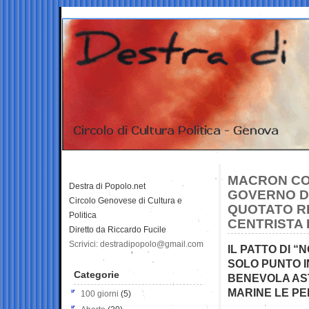
MACRON COM
Destra di Popolo.net
GOVERNO DE
Circolo Genovese di Cultura e
QUOTATO R
Politica
CENTRISTA
Diretto da Riccardo Fucile
Scrivici: destradipopolo@gmail.com
IL PATTO DI “
SOLO PUNTO I
Categorie
BENEVOLA AS
MARINE LE P
100 giorni
(5)