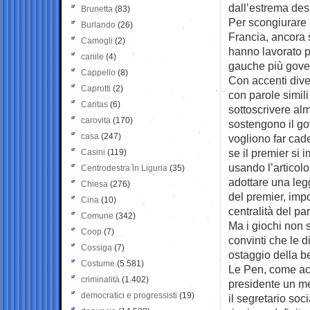
dall’estrema dest
Brunetta
(83)
Per scongiurare l
Burlando
(26)
Francia, ancora 
Camogli
(2)
hanno lavorato pe
canile
(4)
gauche più govern
Cappello
(8)
Con accenti dive
Caprotti
(2)
con parole simili 
Caritas
(6)
sottoscrivere alm
carovita
(170)
sostengono il go
casa
(247)
vogliono far cade
se il premier si
Casini
(119)
usando l’articolo
Centrodestra in Liguria
(35)
adottare una leg
Chiesa
(276)
del premier, impo
Cina
(10)
centralità del pa
Comune
(342)
Ma i giochi non so
Coop
(7)
convinti che le d
Cossiga
(7)
ostaggio della 
Costume
(5.581)
Le Pen, come acc
criminalità
(1.402)
presidente un me
democratici e progressisti
(19)
il segretario soci