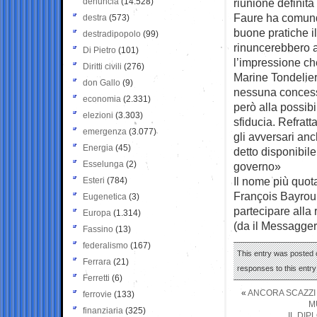
denuncia
(14.528)
riunione definit
Faure ha comunq
destra
(573)
buone pratiche il
destradipopolo
(99)
rinuncerebbero a
Di Pietro
(101)
l’impressione che
Diritti civili
(276)
Marine Tondelier
don Gallo
(9)
nessuna concessi
economia
(2.331)
però alla possibi
elezioni
(3.303)
sfiducia. Refratt
emergenza
(3.077)
gli avversari anc
Energia
(45)
detto disponibil
Esselunga
(2)
governo»
Il nome più quot
Esteri
(784)
François Bayrou, 
Eugenetica
(3)
partecipare alla r
Europa
(1.314)
(da il Messagger
Fassino
(13)
federalismo
(167)
This entry was posted 
Ferrara
(21)
responses to this entr
Ferretti
(6)
«
ANCORA SCAZZI 
ferrovie
(133)
M
finanziaria
(325)
IL DIP