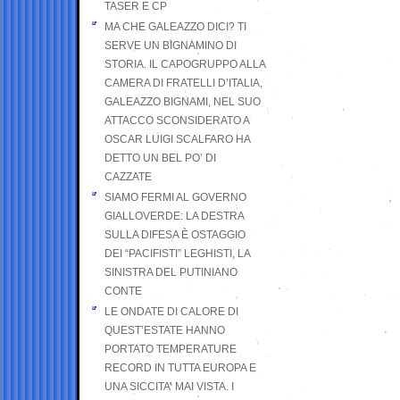
TASER E CP
MA CHE GALEAZZO DICI? TI
SERVE UN BIGNAMINO DI
STORIA. IL CAPOGRUPPO ALLA
CAMERA DI FRATELLI D’ITALIA,
GALEAZZO BIGNAMI, NEL SUO
ATTACCO SCONSIDERATO A
OSCAR LUIGI SCALFARO HA
DETTO UN BEL PO’ DI
CAZZATE
SIAMO FERMI AL GOVERNO
GIALLOVERDE: LA DESTRA
SULLA DIFESA È OSTAGGIO
DEI “PACIFISTI” LEGHISTI, LA
SINISTRA DEL PUTINIANO
CONTE
LE ONDATE DI CALORE DI
QUEST’ESTATE HANNO
PORTATO TEMPERATURE
RECORD IN TUTTA EUROPA E
UNA SICCITA’ MAI VISTA. I