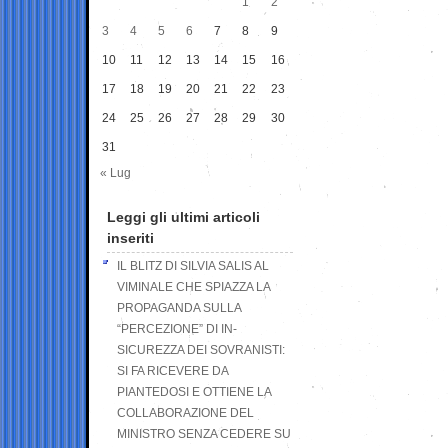
1
2
3
4
5
6
7
8
9
10
11
12
13
14
15
16
17
18
19
20
21
22
23
24
25
26
27
28
29
30
31
« Lug
Leggi gli ultimi articoli
inseriti
IL BLITZ DI SILVIA SALIS AL
VIMINALE CHE SPIAZZA LA
PROPAGANDA SULLA
“PERCEZIONE” DI IN-
SICUREZZA DEI SOVRANISTI:
SI FA RICEVERE DA
PIANTEDOSI E OTTIENE LA
COLLABORAZIONE DEL
MINISTRO SENZA CEDERE SU