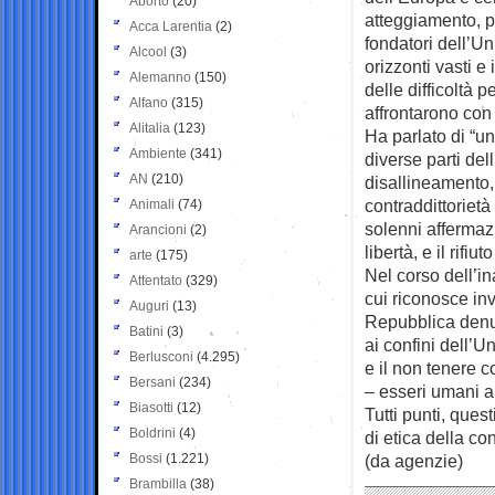
Aborto
(20)
atteggiamento, p
Acca Larentia
(2)
fondatori dell’U
Alcool
(3)
orizzonti vasti e
Alemanno
(150)
delle difficoltà p
Alfano
(315)
affrontarono con
Alitalia
(123)
Ha parlato di “un
Ambiente
(341)
diverse parti del
AN
(210)
disallineamento,
contraddittorietà 
Animali
(74)
solenni affermazi
Arancioni
(2)
libertà, e il rifiut
arte
(175)
Nel corso dell’i
Attentato
(329)
cui riconosce inv
Auguri
(13)
Repubblica denun
Batini
(3)
ai confini dell’U
Berlusconi
(4.295)
e il non tenere c
Bersani
(234)
– esseri umani ai
Biasotti
(12)
Tutti punti, quest
Boldrini
(4)
di etica della co
Bossi
(1.221)
(da agenzie)
Brambilla
(38)