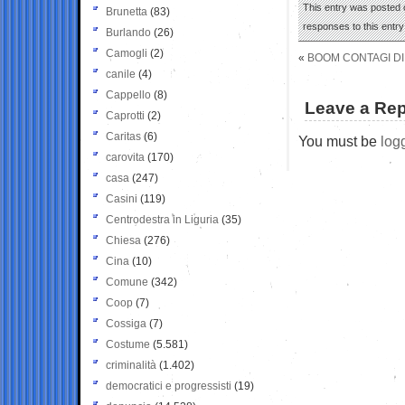
This entry was posted 
Brunetta
(83)
responses to this entr
Burlando
(26)
Camogli
(2)
«
BOOM CONTAGI DI 
canile
(4)
Cappello
(8)
Leave a Rep
Caprotti
(2)
Caritas
(6)
You must be
log
carovita
(170)
casa
(247)
Casini
(119)
Centrodestra in Liguria
(35)
Chiesa
(276)
Cina
(10)
Comune
(342)
Coop
(7)
Cossiga
(7)
Costume
(5.581)
criminalità
(1.402)
democratici e progressisti
(19)