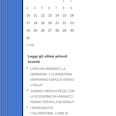
1
2
3
4
5
6
7
8
9
10
11
12
13
14
15
16
17
18
19
20
21
22
23
24
25
26
27
28
29
30
31
« Lug
Leggi gli ultimi articoli
inseriti
CRISI DEI MIGRANTI, LA
GERMANIA: “I CLANDESTINI
VERRANNO ESPULSI VERSO
L’ITALIA”
“HANNO I NERVI A PEZZI, CON
LA SCISSIONE DA VANNACCI
HANNO PERSO LA BUSSOLA”
I SOVRANISTI E
L’ISLAMOFOBIA, COME SI