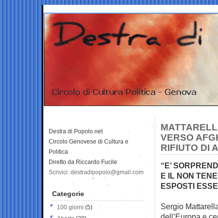
MATTARELLA
Destra di Popolo.net
VERSO AFGH
Circolo Genovese di Cultura e
RIFIUTO DI
Politica
Diretto da Riccardo Fucile
“E’ SORPREND
Scrivici: destradipopolo@gmail.com
E IL NON TEN
ESPOSTI ESSE
Categorie
Sergio Mattarella
100 giorni
(5)
dell’Europa e ce