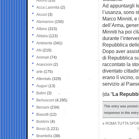
Aborto
(20)
Ad appuntargli l
Acca Larentia
(2)
l’usanza, sono sta
Alcool
(3)
Marco Minniti, e
Alemanno
(150)
dell’Arma, genera
Alfano
(315)
Minniti ha poi c
Alitalia
(123)
durante l’interven
Ambiente
(341)
Repubblica delle
AN
(210)
Dopo aver assist
di Repubblica sul
Animali
(74)
raccontato la st
Arancioni
(2)
diventato cittad
arte
(175)
erano lì vicino,
Attentato
(329)
servizio al Paese
Auguri
(13)
Batini
(3)
(da “
La Repubbl
Berlusconi
(4.295)
This entry was posted 
Bersani
(234)
responses to this entr
Biasotti
(12)
Boldrini
(4)
«
ROMA TUTTA SPOR
Bossi
(1.221)
Brambilla
(38)