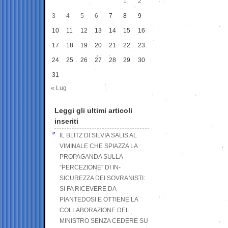
1
2
3
4
5
6
7
8
9
10
11
12
13
14
15
16
17
18
19
20
21
22
23
24
25
26
27
28
29
30
31
« Lug
Leggi gli ultimi articoli
inseriti
IL BLITZ DI SILVIA SALIS AL
VIMINALE CHE SPIAZZA LA
PROPAGANDA SULLA
“PERCEZIONE” DI IN-
SICUREZZA DEI SOVRANISTI:
SI FA RICEVERE DA
PIANTEDOSI E OTTIENE LA
COLLABORAZIONE DEL
MINISTRO SENZA CEDERE SU