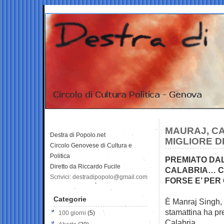
MAURAJ, CAR
Destra di Popolo.net
MIGLIORE D
Circolo Genovese di Cultura e
Politica
PREMIATO DA
Diretto da Riccardo Fucile
CALABRIA… CO
Scrivici: destradipopolo@gmail.com
FORSE E’ PER 
Categorie
È Manraj Singh, d
stamattina
ha pr
100 giorni
(5)
Calabria.