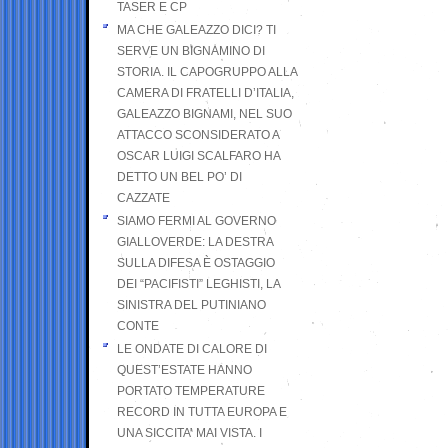
TASER E CP
MA CHE GALEAZZO DICI? TI
SERVE UN BIGNAMINO DI
STORIA. IL CAPOGRUPPO ALLA
CAMERA DI FRATELLI D’ITALIA,
GALEAZZO BIGNAMI, NEL SUO
ATTACCO SCONSIDERATO A
OSCAR LUIGI SCALFARO HA
DETTO UN BEL PO’ DI
CAZZATE
SIAMO FERMI AL GOVERNO
GIALLOVERDE: LA DESTRA
SULLA DIFESA È OSTAGGIO
DEI “PACIFISTI” LEGHISTI, LA
SINISTRA DEL PUTINIANO
CONTE
LE ONDATE DI CALORE DI
QUEST’ESTATE HANNO
PORTATO TEMPERATURE
RECORD IN TUTTA EUROPA E
UNA SICCITA’ MAI VISTA. I