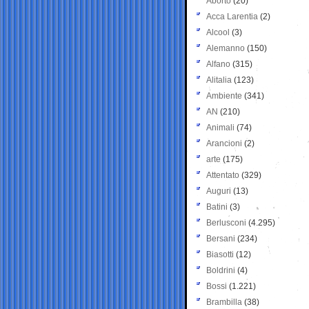
Aborto
(20)
Acca Larentia
(2)
Alcool
(3)
Alemanno
(150)
Alfano
(315)
Alitalia
(123)
Ambiente
(341)
AN
(210)
Animali
(74)
Arancioni
(2)
arte
(175)
Attentato
(329)
Auguri
(13)
Batini
(3)
Berlusconi
(4.295)
Bersani
(234)
Biasotti
(12)
Boldrini
(4)
Bossi
(1.221)
Brambilla
(38)