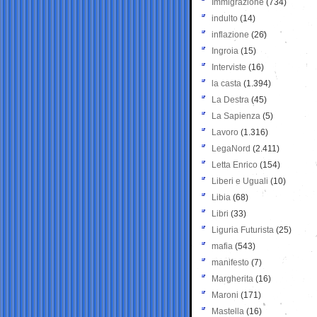
Immigrazione
(734)
indulto
(14)
inflazione
(26)
Ingroia
(15)
Interviste
(16)
la casta
(1.394)
La Destra
(45)
La Sapienza
(5)
Lavoro
(1.316)
LegaNord
(2.411)
Letta Enrico
(154)
Liberi e Uguali
(10)
Libia
(68)
Libri
(33)
Liguria Futurista
(25)
mafia
(543)
manifesto
(7)
Margherita
(16)
Maroni
(171)
Mastella
(16)