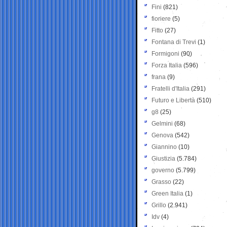
Fini
(821)
fioriere
(5)
Fitto
(27)
Fontana di Trevi
(1)
Formigoni
(90)
Forza Italia
(596)
frana
(9)
Fratelli d'Italia
(291)
Futuro e Libertà
(510)
g8
(25)
Gelmini
(68)
Genova
(542)
Giannino
(10)
Giustizia
(5.784)
governo
(5.799)
Grasso
(22)
Green Italia
(1)
Grillo
(2.941)
Idv
(4)