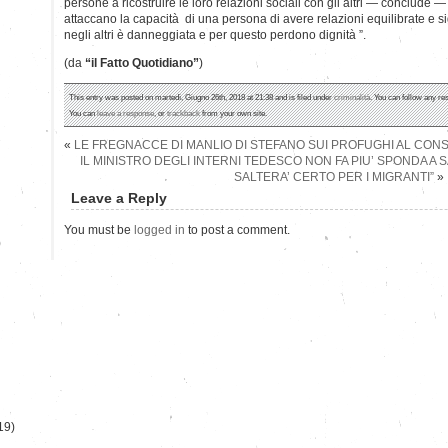
persone a ricostruire le loro relazioni sociali con gli altri — conclude —
attaccano la capacità di una persona di avere relazioni equilibrate e sig
negli altri è danneggiata e per questo perdono dignità ”.
(da
“il Fatto Quotidiano”
)
This entry was posted on martedì, Giugno 26th, 2018 at 21:38 and is filed under
criminalità
. You can follow any re
You can
leave a response
, or
trackback
from your own site.
«
LE FREGNACCE DI MANLIO DI STEFANO SUI PROFUGHI AL CON
IL MINISTRO DEGLI INTERNI TEDESCO NON FA PIU’ SPONDA A S
SALTERA’ CERTO PER I MIGRANTI”
»
Leave a Reply
You must be
logged in
to post a comment.
)
19)