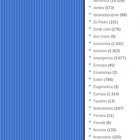
denuncia
(14.528)
destra
(573)
destradipopolo
(99)
Di Pietro
(101)
Diritti civili
(276)
don Gallo
(9)
economia
(2.331)
elezioni
(3.303)
emergenza
(3.077)
Energia
(45)
Esselunga
(2)
Esteri
(784)
Eugenetica
(3)
Europa
(1.314)
Fassino
(13)
federalismo
(167)
Ferrara
(21)
Ferretti
(6)
ferrovie
(133)
finanziaria
(325)