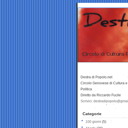
Destra di Popolo.net
Circolo Genovese di Cultura e
Politica
Diretto da Riccardo Fucile
Scrivici: destradipopolo@gma
Categorie
100 giorni
(5)