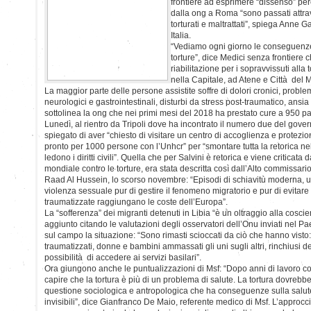
frontiere ad esprimere “dissenso” perc
dalla ong a Roma “sono passati attrave
torturati e maltrattati”, spiega Anne 
Italia.
“Vediamo ogni giorno le conseguenze 
torture”, dice Medici senza frontiere c
riabilitazione per i sopravvissuti alla 
nella Capitale, ad Atene e Città del 
La maggior parte delle persone assistite soffre di dolori cronici, proble
neurologici e gastrointestinali, disturbi da stress post-traumatico, ansia
sottolinea la ong che nei primi mesi del 2018 ha prestato cure a 950 pa
Lunedì, al rientro da Tripoli dove ha incontrato il numero due del gover
spiegato di aver “chiesto di visitare un centro di accoglienza e protez
pronto per 1000 persone con l’Unhcr” per “smontare tutta la retorica nell
ledono i diritti civili”. Quella che per Salvini è retorica e viene criticata
mondiale contro le torture, era stata descritta così dall’Alto commissari
Raad Al Hussein, lo scorso novembre: “Episodi di schiavitù moderna, ucc
violenza sessuale pur di gestire il fenomeno migratorio e pur di evitar
traumatizzate raggiungano le coste dell’Europa”.
La “sofferenza” dei migranti detenuti in Libia “è un oltraggio alla cosci
aggiunto citando le valutazioni degli osservatori dell’Onu inviati nel Pa
sul campo la situazione: “Sono rimasti scioccati da ciò che hanno visto: 
traumatizzati, donne e bambini ammassati gli uni sugli altri, rinchiusi 
possibilità di accedere ai servizi basilari”.
Ora giungono anche le puntualizzazioni di Msf: “Dopo anni di lavoro con
capire che la tortura è più di un problema di salute. La tortura dovreb
questione sociologica e antropologica che ha conseguenze sulla salute fi
invisibili”, dice Gianfranco De Maio, referente medico di Msf. L’approcci