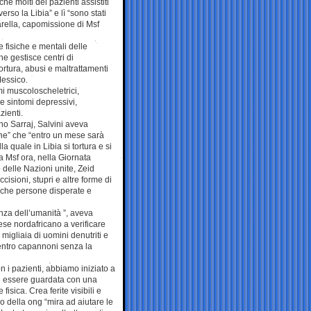
hè molti dei pazienti assistiti
rso la Libia” e lì “sono stati
Garella, capomissione di Msf
fisiche e mentali delle
he gestisce centri di
tortura, abusi e maltrattamenti
Messico.
mi muscoloscheletrici,
 e sintomi depressivi,
zienti.
no Sarraj, Salvini aveva
ione” che “entro un mese sarà
a quale in Libia si tortura e si
 da Msf ora, nella Giornata
o delle Nazioni unite, Zeid
isioni, stupri e altre forme di
e che persone disperate e
enza dell’umanità ”, aveva
ese nordafricano a verificare
migliaia di uomini denutriti e
dentro capannoni senza la
 i pazienti, abbiamo iniziato a
be essere guardata con una
sica. Crea ferite visibili e
o della ong “mira ad aiutare le