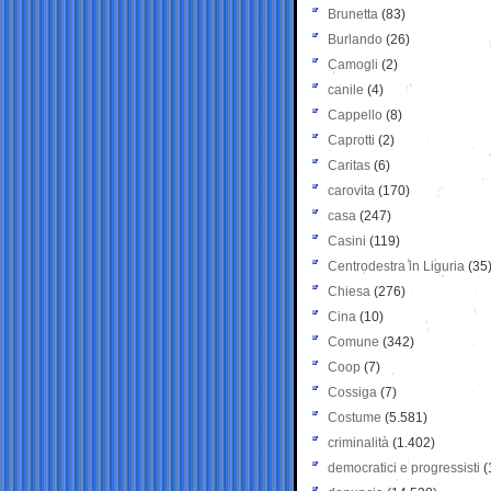
Brunetta
(83)
Burlando
(26)
Camogli
(2)
canile
(4)
Cappello
(8)
Caprotti
(2)
Caritas
(6)
carovita
(170)
casa
(247)
Casini
(119)
Centrodestra in Liguria
(35
Chiesa
(276)
Cina
(10)
Comune
(342)
Coop
(7)
Cossiga
(7)
Costume
(5.581)
criminalità
(1.402)
democratici e progressisti
(