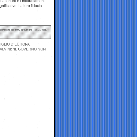
 La tortura e i maltrattamenti
nificative. La loro fiducia
sponses to this entry through the
RSS 2.0
feed.
SIGLIO D’EUROPA
ALVINI: “IL GOVERNO NON