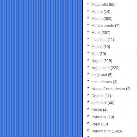
Mattarella
(60)
Meloni
(14)
Milano
(300)
Montezemolo
(7)
Monti
(357)
moschea
(11)
Musso
(10)
Muti
(10)
Napoli
(319)
Napolitano
(220)
no global
(5)
notte bianca
(3)
Nuovo Centrodestra
(2)
Obama
(11)
olimpiadi
(40)
Oliveri
(4)
Pannella
(29)
Papa
(33)
Parlamento
(1.428)