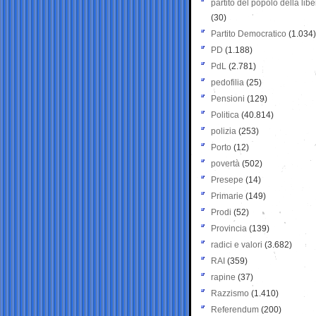
partito del popolo della libe
(30)
Partito Democratico
(1.034)
PD
(1.188)
PdL
(2.781)
pedofilia
(25)
Pensioni
(129)
Politica
(40.814)
polizia
(253)
Porto
(12)
povertà
(502)
Presepe
(14)
Primarie
(149)
Prodi
(52)
Provincia
(139)
radici e valori
(3.682)
RAI
(359)
rapine
(37)
Razzismo
(1.410)
Referendum
(200)