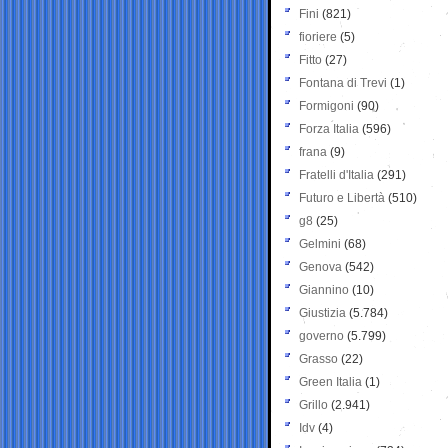
Fini
(821)
fioriere
(5)
Fitto
(27)
Fontana di Trevi
(1)
Formigoni
(90)
Forza Italia
(596)
frana
(9)
Fratelli d'Italia
(291)
Futuro e Libertà
(510)
g8
(25)
Gelmini
(68)
Genova
(542)
Giannino
(10)
Giustizia
(5.784)
governo
(5.799)
Grasso
(22)
Green Italia
(1)
Grillo
(2.941)
Idv
(4)