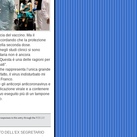
cia del vaccino. Ma il
 ricordando che la protezione
della seconda dose.
egli studi clinici si sono
itaria non è ancora
Questa è una delle ragioni per
ti”.
o che rappresenta l’unica grande
tto, il virus indisturbato mi
 Franco.
gli anticorpi anticoronavirus e
plicazione virale e a contenere
avevo eseguito più di un tampone
o.
 responses to this entry through the
RSS 2.0
TTO DELL’EX SEGRETARIO