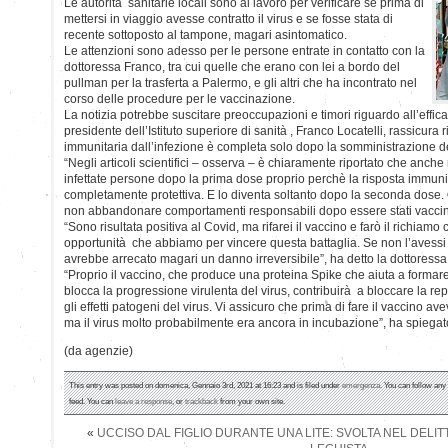
Le autorità sanitarie locali sono al lavoro per verificare se prima di
mettersi in viaggio avesse contratto il virus e se fosse stata di
recente sottoposto al tampone, magari asintomatico.
Le attenzioni sono adesso per le persone entrate in contatto con la
dottoressa Franco, tra cui quelle che erano con lei a bordo del
pullman per la trasferta a Palermo, e gli altri che ha incontrato nel
corso delle procedure per le vaccinazione.
La notizia potrebbe suscitare preoccupazioni e timori riguardo all’effica
presidente dell’Istituto superiore di sanità , Franco Locatelli, rassicura
immunitaria dall’infezione è completa solo dopo la somministrazione 
“Negli articoli scientifici – osserva – è chiaramente riportato che anche n
infettate persone dopo la prima dose proprio perchè la risposta immun
completamente protettiva. E lo diventa soltanto dopo la seconda dose. 
non abbandonare comportamenti responsabili dopo essere stati vaccina
“Sono risultata positiva al Covid, ma rifarei il vaccino e farò il richiam
opportunità che abbiamo per vincere questa battaglia. Se non l’avessi fa
avrebbe arrecato magari un danno irreversibile”, ha detto la dottoressa
“Proprio il vaccino, che produce una proteina Spike che aiuta a formare 
blocca la progressione virulenta del virus, contribuirà a bloccare la re
gli effetti patogeni del virus. Vi assicuro che prima di fare il vaccino 
ma il virus molto probabilmente era ancora in incubazione”, ha spiegat
(da agenzie)
This entry was posted on domenica, Gennaio 3rd, 2021 at 16:23 and is filed under
emergenza
. You can follow any
feed. You can
leave a response
, or
trackback
from your own site.
«
UCCISO DAL FIGLIO DURANTE UNA LITE: SVOLTA NEL DELI