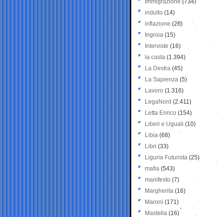
Immigrazione
(734)
indulto
(14)
inflazione
(26)
Ingroia
(15)
Interviste
(16)
la casta
(1.394)
La Destra
(45)
La Sapienza
(5)
Lavoro
(1.316)
LegaNord
(2.411)
Letta Enrico
(154)
Liberi e Uguali
(10)
Libia
(68)
Libri
(33)
Liguria Futurista
(25)
mafia
(543)
manifesto
(7)
Margherita
(16)
Maroni
(171)
Mastella
(16)