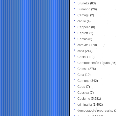
Brunetta
(83)
Burlando
(26)
Camogli
(2)
canile
(4)
Cappello
(8)
Caprotti
(2)
Caritas
(6)
carovita
(170)
casa
(247)
Casini
(119)
Centrodestra in Liguria
(35
Chiesa
(276)
Cina
(10)
Comune
(342)
Coop
(7)
Cossiga
(7)
Costume
(5.581)
criminalità
(1.402)
democratici e progressisti
(