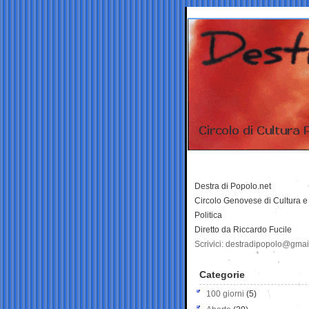
Destra di Popolo.net
Circolo Genovese di Cultura e
Politica
Diretto da Riccardo Fucile
Scrivici: destradipopolo@gma
Categorie
100 giorni
(5)