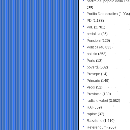
partito del popolo della libe
(30)
Partito Democratico
(1.034)
PD
(1.188)
PdL
(2.781)
pedofilia
(25)
Pensioni
(129)
Politica
(40.833)
polizia
(253)
Porto
(12)
povertà
(502)
Presepe
(14)
Primarie
(149)
Prodi
(52)
Provincia
(139)
radici e valori
(3.682)
RAI
(359)
rapine
(37)
Razzismo
(1.410)
Referendum
(200)