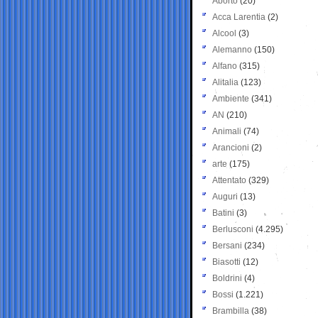
Aborto
(20)
Acca Larentia
(2)
Alcool
(3)
Alemanno
(150)
Alfano
(315)
Alitalia
(123)
Ambiente
(341)
AN
(210)
Animali
(74)
Arancioni
(2)
arte
(175)
Attentato
(329)
Auguri
(13)
Batini
(3)
Berlusconi
(4.295)
Bersani
(234)
Biasotti
(12)
Boldrini
(4)
Bossi
(1.221)
Brambilla
(38)