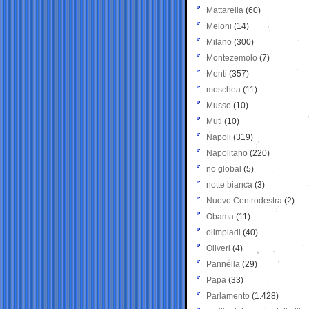
Mattarella
(60)
Meloni
(14)
Milano
(300)
Montezemolo
(7)
Monti
(357)
moschea
(11)
Musso
(10)
Muti
(10)
Napoli
(319)
Napolitano
(220)
no global
(5)
notte bianca
(3)
Nuovo Centrodestra
(2)
Obama
(11)
olimpiadi
(40)
Oliveri
(4)
Pannella
(29)
Papa
(33)
Parlamento
(1.428)