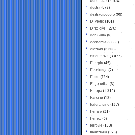
denuncia
(14.528)
destra
(573)
destradipopolo
(99)
Di Pietro
(101)
Diritti civili
(276)
don Gallo
(9)
economia
(2.331)
elezioni
(3.303)
emergenza
(3.077)
Energia
(45)
Esselunga
(2)
Esteri
(784)
Eugenetica
(3)
Europa
(1.314)
Fassino
(13)
federalismo
(167)
Ferrara
(21)
Ferretti
(6)
ferrovie
(133)
finanziaria
(325)