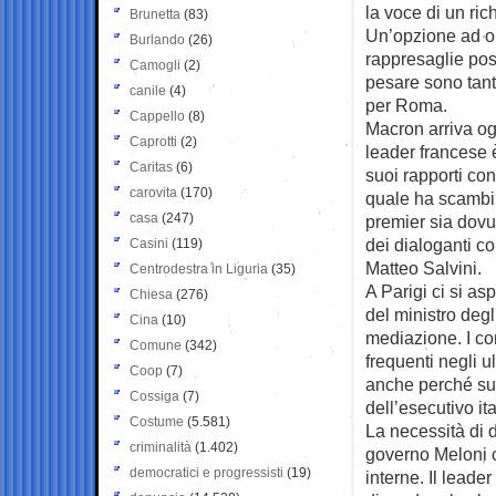
la voce di un ri
Brunetta
(83)
Un’opzione ad or
Burlando
(26)
rappresaglie poss
Camogli
(2)
pesare sono tant
canile
(4)
per Roma.
Cappello
(8)
Macron arriva og
Caprotti
(2)
leader francese 
Caritas
(6)
suoi rapporti con 
carovita
(170)
quale ha scambi d
casa
(247)
premier sia dovut
dei dialoganti co
Casini
(119)
Matteo Salvini.
Centrodestra in Liguria
(35)
A Parigi ci si as
Chiesa
(276)
del ministro deg
Cina
(10)
mediazione. I co
Comune
(342)
frequenti negli u
Coop
(7)
anche perché sul
Cossiga
(7)
dell’esecutivo it
Costume
(5.581)
La necessità di d
criminalità
(1.402)
governo Meloni c
democratici e progressisti
(19)
interne. Il leade