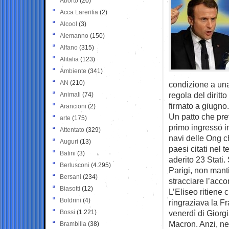
Aborto
(20)
Acca Larentia
(2)
Alcool
(3)
Alemanno
(150)
Alfano
(315)
Alitalia
(123)
Ambiente
(341)
AN
(210)
condizione a una 
regola del dirit
Animali
(74)
firmato a giugno.
Arancioni
(2)
Un patto che pre
arte
(175)
primo ingresso in
Attentato
(329)
navi delle Ong ch
Auguri
(13)
paesi citati nel t
Batini
(3)
aderito 23 Stati.
Berlusconi
(4.295)
Parigi, non mant
Bersani
(234)
stracciare l’acco
Biasotti
(12)
L’Eliseo ritiene
Boldrini
(4)
ringraziava la F
Bossi
(1.221)
venerdì di Giorg
Macron. Anzi, nel
Brambilla
(38)