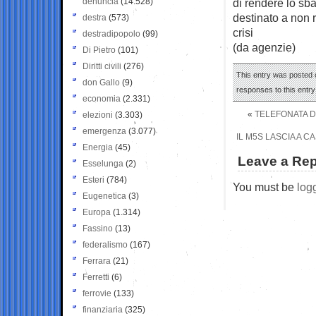
denuncia
(14.528)
di rendere lo sb
destinato a non r
destra
(573)
crisi
destradipopolo
(99)
(da agenzie)
Di Pietro
(101)
Diritti civili
(276)
This entry was posted 
don Gallo
(9)
responses to this entr
economia
(2.331)
«
TELEFONATA D
elezioni
(3.303)
emergenza
(3.077)
IL M5S LASCIA A 
Energia
(45)
Leave a Rep
Esselunga
(2)
Esteri
(784)
You must be
log
Eugenetica
(3)
Europa
(1.314)
Fassino
(13)
federalismo
(167)
Ferrara
(21)
Ferretti
(6)
ferrovie
(133)
finanziaria
(325)