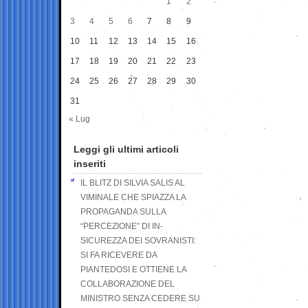
1
2
3
4
5
6
7
8
9
10
11
12
13
14
15
16
17
18
19
20
21
22
23
24
25
26
27
28
29
30
31
« Lug
Leggi gli ultimi articoli
inseriti
IL BLITZ DI SILVIA SALIS AL
VIMINALE CHE SPIAZZA LA
PROPAGANDA SULLA
“PERCEZIONE” DI IN-
SICUREZZA DEI SOVRANISTI:
SI FA RICEVERE DA
PIANTEDOSI E OTTIENE LA
COLLABORAZIONE DEL
MINISTRO SENZA CEDERE SU