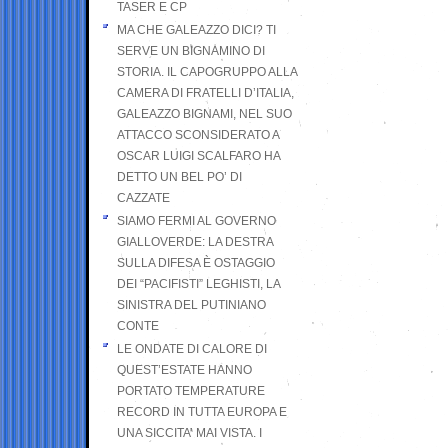
TASER E CP
MA CHE GALEAZZO DICI? TI
SERVE UN BIGNAMINO DI
STORIA. IL CAPOGRUPPO ALLA
CAMERA DI FRATELLI D’ITALIA,
GALEAZZO BIGNAMI, NEL SUO
ATTACCO SCONSIDERATO A
OSCAR LUIGI SCALFARO HA
DETTO UN BEL PO’ DI
CAZZATE
SIAMO FERMI AL GOVERNO
GIALLOVERDE: LA DESTRA
SULLA DIFESA È OSTAGGIO
DEI “PACIFISTI” LEGHISTI, LA
SINISTRA DEL PUTINIANO
CONTE
LE ONDATE DI CALORE DI
QUEST’ESTATE HANNO
PORTATO TEMPERATURE
RECORD IN TUTTA EUROPA E
UNA SICCITA’ MAI VISTA. I