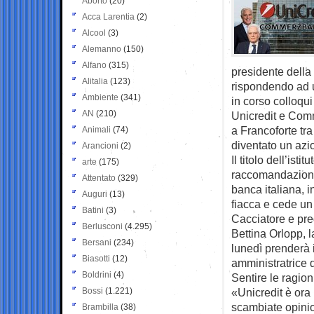
Aborto
(20)
Acca Larentia
(2)
Alcool
(3)
Alemanno
(150)
Alfano
(315)
presidente della
Alitalia
(123)
rispondendo ad 
Ambiente
(341)
in corso colloqu
AN
(210)
Unicredit e Comm
a Francoforte tra
Animali
(74)
diventato un azi
Arancioni
(2)
Il titolo dell’ist
arte
(175)
raccomandazione 
Attentato
(329)
banca italiana, i
Auguri
(13)
fiacca e cede un
Batini
(3)
Cacciatore e pre
Berlusconi
(4.295)
Bettina Orlopp, 
Bersani
(234)
lunedì prenderà i
Biasotti
(12)
amministratrice 
Boldrini
(4)
Sentire le ragio
Bossi
(1.221)
«Unicredit è ora
scambiate opinio
Brambilla
(38)