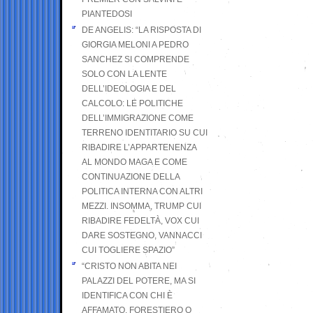
PIANTEDOSI
DE ANGELIS: “LA RISPOSTA DI
GIORGIA MELONI A PEDRO
SANCHEZ SI COMPRENDE
SOLO CON LA LENTE
DELL’IDEOLOGIA E DEL
CALCOLO: LE POLITICHE
DELL’IMMIGRAZIONE COME
TERRENO IDENTITARIO SU CUI
RIBADIRE L’APPARTENENZA
AL MONDO MAGA E COME
CONTINUAZIONE DELLA
POLITICA INTERNA CON ALTRI
MEZZI. INSOMMA, TRUMP CUI
RIBADIRE FEDELTÀ, VOX CUI
DARE SOSTEGNO, VANNACCI
CUI TOGLIERE SPAZIO”
“CRISTO NON ABITA NEI
PALAZZI DEL POTERE, MA SI
IDENTIFICA CON CHI È
AFFAMATO, FORESTIERO O