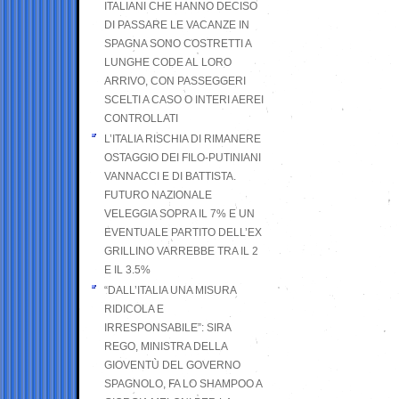
ITALIANI CHE HANNO DECISO
DI PASSARE LE VACANZE IN
SPAGNA SONO COSTRETTI A
LUNGHE CODE AL LORO
ARRIVO, CON PASSEGGERI
SCELTI A CASO O INTERI AEREI
CONTROLLATI
L’ITALIA RISCHIA DI RIMANERE
OSTAGGIO DEI FILO-PUTINIANI
VANNACCI E DI BATTISTA.
FUTURO NAZIONALE
VELEGGIA SOPRA IL 7% E UN
EVENTUALE PARTITO DELL’EX
GRILLINO VARREBBE TRA IL 2
E IL 3.5%
“DALL’ITALIA UNA MISURA
RIDICOLA E
IRRESPONSABILE”: SIRA
REGO, MINISTRA DELLA
GIOVENTÙ DEL GOVERNO
SPAGNOLO, FA LO SHAMPOO A