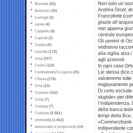
Non solo un socio
Brunetta
(83)
Andrea Orcel, dop
Burlando
(26)
Francoforte (com
Camogli
(2)
grazie all’acquis
canile
(4)
non appena giung
Cappello
(8)
centrale europea
Caprotti
(2)
Gli uomini di Or
Caritas
(6)
vedranno raccont
carovita
(170)
alla vigilia alza 
casa
(247)
agli azionisti
In ogni caso Orl
Casini
(119)
Lei stessa dice 
Centrodestra in Liguria
(35)
valuteremo tutte
Chiesa
(276)
miglioramento pe
Cina
(10)
Di certo esclude
Comune
(342)
stupide» per dife
Coop
(7)
l’indipendenza. 
Cossiga
(7)
della banca ted
Costume
(5.581)
tempi della Bce
criminalità
(1.402)
«Commerzbank – 
democratici e progressisti
(19)
indipendente com