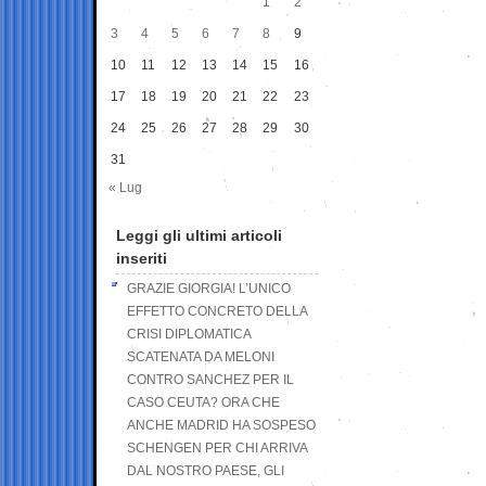
1
2
3
4
5
6
7
8
9
10
11
12
13
14
15
16
17
18
19
20
21
22
23
24
25
26
27
28
29
30
31
« Lug
Leggi gli ultimi articoli
inseriti
GRAZIE GIORGIA! L’UNICO
EFFETTO CONCRETO DELLA
CRISI DIPLOMATICA
SCATENATA DA MELONI
CONTRO SANCHEZ PER IL
CASO CEUTA? ORA CHE
ANCHE MADRID HA SOSPESO
SCHENGEN PER CHI ARRIVA
DAL NOSTRO PAESE, GLI