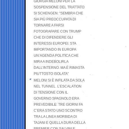
GIORGIA MELONI PER LA
SOSPENSIONE DEL TRATTATO
SI SCHENGEN: “SEMBRA CHE
SIA PIÙ PREOCCUPATA DI
TORNARE A FARSI
FOTOGRAFARE CON TRUMP
CHE DI DIFENDERE GLI
INTERESSI EUROPEI. STA
IMPORTANDO IN EUROPA
UN’AGENDA POLITICA CHE
MIRA A INDEBOLIRLA
DALL’INTERNO. MA È RIMASTA
PIUTTOSTO ISOLATA”
MELONI SI È INFILATA DA SOLA
NEL TUNNEL. L’ESCALATION
DI TENSIONE CON IL
GOVERNO SPAGNOLO ERA
PREVEDIBILE: TRE GIORNI FA
C’ERA STATO UNO SCONTRO
TRA LA LINEA MORBIDA DI
TAJANI E QUELLA DURA DELLA
PREMIER CON SALVINI E