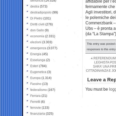
denuncia
(14.528)
affidabile per 
fermamente che 
destra
(573)
Agli investitori,
destradipopolo
(99)
le polemiche dei 
Di Pietro
(101)
Commerzbank – c
Diritti civili
(276)
Ubs – è pronta a 
don Gallo
(9)
(da “La Stampa”
economia
(2.331)
elezioni
(3.303)
This entry was posted 
emergenza
(3.077)
responses to this entr
Energia
(45)
«
REFERENDUM S
Esselunga
(2)
LEGHISTA POS
Esteri
(784)
SARA’ UNA PR
CITTADINANZA E JOB
Eugenetica
(3)
Europa
(1.314)
Leave a Rep
Fassino
(13)
You must be
log
federalismo
(167)
Ferrara
(21)
Ferretti
(6)
ferrovie
(133)
finanziaria
(325)