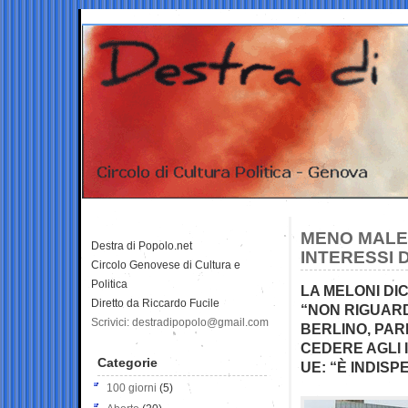
MENO MALE 
Destra di Popolo.net
INTERESSI 
Circolo Genovese di Cultura e
Politica
LA MELONI DI
Diretto da Riccardo Fucile
“NON RIGUARD
Scrivici: destradipopolo@gmail.com
BERLINO, PAR
CEDERE AGLI 
Categorie
UE: “È INDIS
100 giorni
(5)