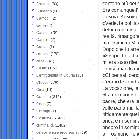
contano più delle
Brunetta
(83)
Era comunque l’u
Burlando
(26)
Bosnia, Kosovo.
Camogli
(2)
«Vede, la politic
canile
(4)
deformate, distor
Cappello
(8)
realtà, rimangon
Caprotti
(2)
malissimo di Mla
Caritas
(6)
Dopo che fu arre
carovita
(170)
«Seppi che ad al
casa
(247)
mi era stato rifer
Pensò mai di and
Casini
(119)
«Ci pensai, cert
Centrodestra in Liguria
(35)
c’erano le condiz
Chiesa
(276)
La vocazione, la
Cina
(10)
«La decisione di 
Comune
(342)
padre, che era u
Coop
(7)
volle parlarmi. 
Cossiga
(7)
nitidamente quel
Costume
(5.581)
andare in seminar
criminalità
(1.402)
andare in semina
democratici e progressisti
(19)
a Frosinone”, che