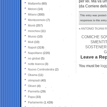
per lei. Ma va um
Mattarella
(60)
(da Corriere del
Meloni
(14)
Milano
(300)
This entry was posted o
Montezemolo
(7)
responses to this entr
Monti
(357)
«
ANTONIO TAJANI 
moschea
(11)
COMICHE SOV
Musso
(10)
SMENTIT
Muti
(10)
SOSTENERE
Napoli
(319)
G
Napolitano
(220)
Leave a Rep
no global
(5)
notte bianca
(3)
You must be
log
Nuovo Centrodestra
(2)
Obama
(11)
olimpiadi
(40)
Oliveri
(4)
Pannella
(29)
Papa
(33)
Parlamento
(1.428)