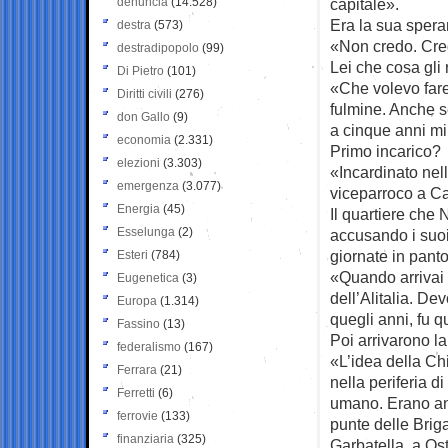
denuncia
(14.528)
capitale».
Era la sua spera
destra
(573)
«Non credo. Cred
destradipopolo
(99)
Lei che cosa gli
Di Pietro
(101)
«Che volevo fare
Diritti civili
(276)
fulmine. Anche s
don Gallo
(9)
a cinque anni mi
economia
(2.331)
Primo incarico?
elezioni
(3.303)
«Incardinato nel
emergenza
(3.077)
viceparroco a C
Energia
(45)
Il quartiere che 
Esselunga
(2)
accusando i suoi 
giornate in pantof
Esteri
(784)
«Quando arrivai 
Eugenetica
(3)
dell’Alitalia. D
Europa
(1.314)
quegli anni, fu qu
Fassino
(13)
Poi arrivarono l
federalismo
(167)
«L’idea della Ch
Ferrara
(21)
nella periferia d
Ferretti
(6)
umano. Erano anch
ferrovie
(133)
punte delle Brig
finanziaria
(325)
Garbatella, a Ost