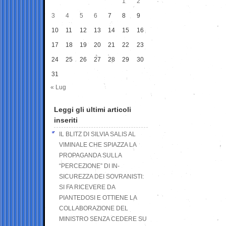
1
2
3
4
5
6
7
8
9
10
11
12
13
14
15
16
17
18
19
20
21
22
23
24
25
26
27
28
29
30
31
« Lug
Leggi gli ultimi articoli
inseriti
IL BLITZ DI SILVIA SALIS AL
VIMINALE CHE SPIAZZA LA
PROPAGANDA SULLA
“PERCEZIONE” DI IN-
SICUREZZA DEI SOVRANISTI:
SI FA RICEVERE DA
PIANTEDOSI E OTTIENE LA
COLLABORAZIONE DEL
MINISTRO SENZA CEDERE SU