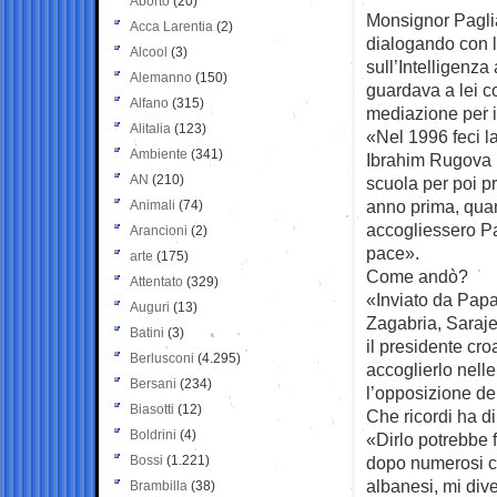
Aborto
(20)
Monsignor Paglia,
Acca Larentia
(2)
dialogando con 
Alcool
(3)
sull’Intelligenza 
Alemanno
(150)
guardava a lei co
Alfano
(315)
mediazione per i
Alitalia
(123)
«Nel 1996 feci l
Ambiente
(341)
Ibrahim Rugova p
AN
(210)
scuola per poi p
anno prima, quan
Animali
(74)
accogliessero Pap
Arancioni
(2)
pace».
arte
(175)
Come andò?
Attentato
(329)
«Inviato da Papa
Auguri
(13)
Zagabria, Saraje
Batini
(3)
il presidente cr
Berlusconi
(4.295)
accoglierlo nelle 
Bersani
(234)
l’opposizione de
Biasotti
(12)
Che ricordi ha d
Boldrini
(4)
«Dirlo potrebbe f
Bossi
(1.221)
dopo numerosi con
albanesi, mi div
Brambilla
(38)