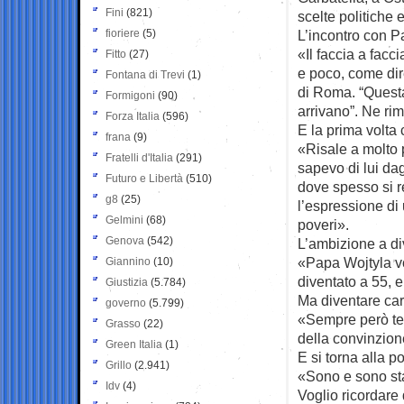
Fini
(821)
scelte politiche 
fioriere
(5)
L’incontro con P
«Il faccia a facc
Fitto
(27)
e poco, come dir
Fontana di Trevi
(1)
di Roma. “Questa
Formigoni
(90)
arrivano”. Ne rim
Forza Italia
(596)
E la prima volt
frana
(9)
«Risale a molto 
Fratelli d'Italia
(291)
sapevo di lui da
Futuro e Libertà
(510)
dove spesso si r
g8
(25)
l’espressione di
Gelmini
(68)
poveri».
Genova
(542)
L’ambizione a di
«Papa Wojtyla v
Giannino
(10)
diventato a 55, e
Giustizia
(5.784)
Ma diventare car
governo
(5.799)
«Sempre però ten
Grasso
(22)
della convinzion
Green Italia
(1)
E si torna alla po
Grillo
(2.941)
«Sono e sono sta
Idv
(4)
Voglio ricordare