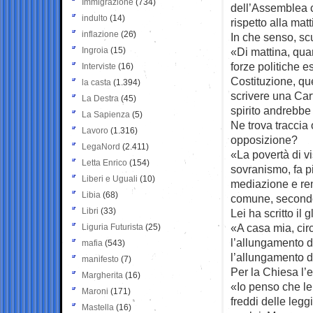
Immigrazione
(734)
dell’Assemblea c
indulto
(14)
rispetto alla mat
inflazione
(26)
In che senso, sc
Ingroia
(15)
«Di mattina, quan
forze politiche 
Interviste
(16)
Costituzione, que
la casta
(1.394)
scrivere una Cart
La Destra
(45)
spirito andrebbe 
La Sapienza
(5)
Ne trova traccia 
Lavoro
(1.316)
opposizione?
LegaNord
(2.411)
«La povertà di v
Letta Enrico
(154)
sovranismo, fa pi
Liberi e Uguali
(10)
mediazione e rend
Libia
(68)
comune, second
Libri
(33)
Lei ha scritto il
«A casa mia, cir
Liguria Futurista
(25)
l’allungamento d
mafia
(543)
l’allungamento de
manifesto
(7)
Per la Chiesa l’
Margherita
(16)
«Io penso che le
Maroni
(171)
freddi delle leg
Mastella
(16)