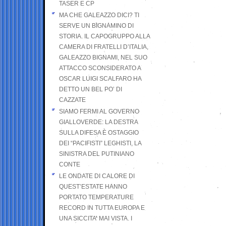
TASER E CP
MA CHE GALEAZZO DICI? TI
SERVE UN BIGNAMINO DI
STORIA. IL CAPOGRUPPO ALLA
CAMERA DI FRATELLI D’ITALIA,
GALEAZZO BIGNAMI, NEL SUO
ATTACCO SCONSIDERATO A
OSCAR LUIGI SCALFARO HA
DETTO UN BEL PO’ DI
CAZZATE
SIAMO FERMI AL GOVERNO
GIALLOVERDE: LA DESTRA
SULLA DIFESA È OSTAGGIO
DEI “PACIFISTI” LEGHISTI, LA
SINISTRA DEL PUTINIANO
CONTE
LE ONDATE DI CALORE DI
QUEST’ESTATE HANNO
PORTATO TEMPERATURE
RECORD IN TUTTA EUROPA E
UNA SICCITA’ MAI VISTA. I