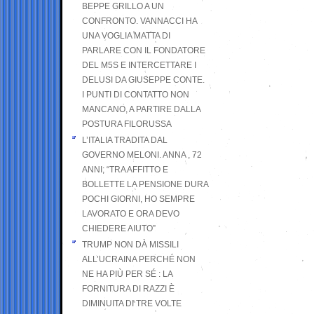
BEPPE GRILLO A UN
CONFRONTO. VANNACCI HA
UNA VOGLIA MATTA DI
PARLARE CON IL FONDATORE
DEL M5S E INTERCETTARE I
DELUSI DA GIUSEPPE CONTE.
I PUNTI DI CONTATTO NON
MANCANO, A PARTIRE DALLA
POSTURA FILORUSSA
L’ITALIA TRADITA DAL
GOVERNO MELONI. ANNA , 72
ANNI; “TRA AFFITTO E
BOLLETTE LA PENSIONE DURA
POCHI GIORNI, HO SEMPRE
LAVORATO E ORA DEVO
CHIEDERE AIUTO”
TRUMP NON DÀ MISSILI
ALL’UCRAINA PERCHÉ NON
NE HA PIÙ PER SÉ : LA
FORNITURA DI RAZZI È
DIMINUITA DI TRE VOLTE