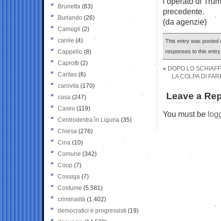
l’operato di Trum
Brunetta
(83)
precedente.
Burlando
(26)
(da agenzie)
Camogli
(2)
canile
(4)
This entry was posted o
Cappello
(8)
responses to this entr
Caprotti
(2)
«
DOPO LO SCHIAFFO
Caritas
(6)
LA COLPA DI FAR
carovita
(170)
Leave a Rep
casa
(247)
Casini
(119)
You must be
log
Centrodestra in Liguria
(35)
Chiesa
(276)
Cina
(10)
Comune
(342)
Coop
(7)
Cossiga
(7)
Costume
(5.581)
criminalità
(1.402)
democratici e progressisti
(19)