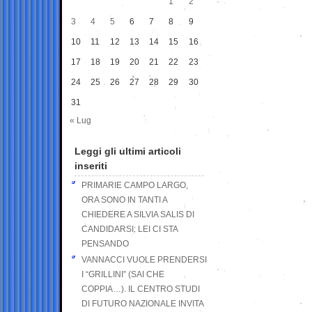
1
2
3
4
5
6
7
8
9
10
11
12
13
14
15
16
17
18
19
20
21
22
23
24
25
26
27
28
29
30
31
« Lug
Leggi gli ultimi articoli
inseriti
PRIMARIE CAMPO LARGO,
ORA SONO IN TANTI A
CHIEDERE A SILVIA SALIS DI
CANDIDARSI: LEI CI STA
PENSANDO
VANNACCI VUOLE PRENDERSI
I “GRILLINI” (SAI CHE
COPPIA…). IL CENTRO STUDI
DI FUTURO NAZIONALE INVITA