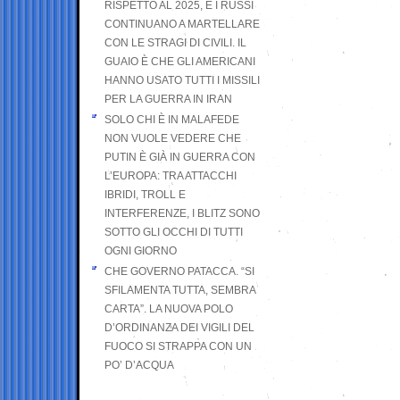
RISPETTO AL 2025, E I RUSSI
CONTINUANO A MARTELLARE
CON LE STRAGI DI CIVILI. IL
GUAIO È CHE GLI AMERICANI
HANNO USATO TUTTI I MISSILI
PER LA GUERRA IN IRAN
SOLO CHI È IN MALAFEDE
NON VUOLE VEDERE CHE
PUTIN È GIÀ IN GUERRA CON
L’EUROPA: TRA ATTACCHI
IBRIDI, TROLL E
INTERFERENZE, I BLITZ SONO
SOTTO GLI OCCHI DI TUTTI
OGNI GIORNO
CHE GOVERNO PATACCA. “SI
SFILAMENTA TUTTA, SEMBRA
CARTA”. LA NUOVA POLO
D’ORDINANZA DEI VIGILI DEL
FUOCO SI STRAPPA CON UN
PO’ D’ACQUA