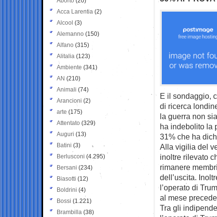
Aborto
(20)
Acca Larentia
(2)
Alcool
(3)
Alemanno
(150)
Alfano
(315)
Alitalia
(123)
Ambiente
(341)
AN
(210)
Animali
(74)
E il sondaggio, c
Arancioni
(2)
di ricerca londin
arte
(175)
la guerra non sia
Attentato
(329)
ha indebolito la p
Auguri
(13)
31% che ha dichia
Batini
(3)
Alla vigilia del 
inoltre rilevato c
Berlusconi
(4.295)
rimanere membri 
Bersani
(234)
dell’uscita. Inolt
Biasotti
(12)
l’operato di Tru
Boldrini
(4)
al mese precede
Bossi
(1.221)
Tra gli indipend
Brambilla
(38)