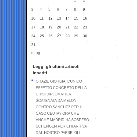
1
2
3
4
5
6
7
8
9
10
11
12
13
14
15
16
17
18
19
20
21
22
23
24
25
26
27
28
29
30
31
« Lug
Leggi gli ultimi articoli
inseriti
GRAZIE GIORGIA! L’UNICO
EFFETTO CONCRETO DELLA
CRISI DIPLOMATICA
SCATENATA DA MELONI
CONTRO SANCHEZ PER IL
CASO CEUTA? ORA CHE
ANCHE MADRID HA SOSPESO
SCHENGEN PER CHI ARRIVA
DAL NOSTRO PAESE, GLI