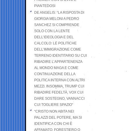
PIANTEDOSI
DE ANGELIS: “LA RISPOSTA DI
GIORGIA MELONI A PEDRO
SANCHEZ SI COMPRENDE
SOLO CON LA LENTE
DELL’IDEOLOGIA E DEL
CALCOLO: LE POLITICHE
DELL’IMMIGRAZIONE COME
TERRENO IDENTITARIO SU CUI
RIBADIRE L’APPARTENENZA
AL MONDO MAGA E COME
CONTINUAZIONE DELLA
POLITICA INTERNA CON ALTRI
MEZZI. INSOMMA, TRUMP CUI
RIBADIRE FEDELTÀ, VOX CUI
DARE SOSTEGNO, VANNACCI
CUI TOGLIERE SPAZIO”
“CRISTO NON ABITA NEI
PALAZZI DEL POTERE, MA SI
IDENTIFICA CON CHI È
AFFAMATO, FORESTIERO O