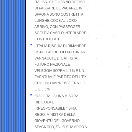
ITALIANI CHE HANNO DECISO
DI PASSARE LE VACANZE IN
SPAGNA SONO COSTRETTI A
LUNGHE CODE AL LORO
ARRIVO, CON PASSEGGERI
SCELTI A CASO O INTERI AEREI
CONTROLLATI
L’ITALIA RISCHIA DI RIMANERE
OSTAGGIO DEI FILO-PUTINIANI
VANNACCI E DI BATTISTA.
FUTURO NAZIONALE
VELEGGIA SOPRA IL 7% E UN
EVENTUALE PARTITO DELL’EX
GRILLINO VARREBBE TRA IL 2
E IL 3.5%
“DALL’ITALIA UNA MISURA
RIDICOLA E
IRRESPONSABILE”: SIRA
REGO, MINISTRA DELLA
GIOVENTÙ DEL GOVERNO
SPAGNOLO, FA LO SHAMPOO A