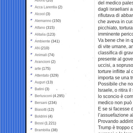
Aborto
(20)
del medico pale
Acca Larentia
(2)
dagli israeliani
Alcool
(3)
rifiutava di abb
Alemanno
(150)
che aveva in cur
picchiato, tortur
Alfano
(315)
imminente pericol
Alitalia
(123)
Va bene che in q
Ambiente
(341)
di vite umane, an
AN
(210)
classifica di gra
Animali
(74)
presente al gover
Arancioni
(2)
uccisi, a soprus
arte
(175)
torture inflitte a
Attentato
(329)
importa se una tr
Auguri
(13)
Possibile che no
Batini
(3)
Israele, o ritira
lo sconcio è com
Berlusconi
(4.295)
medico non può 
Bersani
(234)
E se si facesse 
Biasotti
(12)
l’assuefazione all
Boldrini
(4)
Provando addiritt
Bossi
(1.221)
Trump è troppo o
Brambilla
(38)