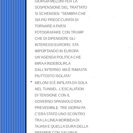
GIORGIA MELONI PER LA
SOSPENSIONE DEL TRATTATO
SI SCHENGEN: “SEMBRA CHE
SIA PIÙ PREOCCUPATA DI
TORNARE A FARSI
FOTOGRAFARE CON TRUMP
CHE DI DIFENDERE GLI
INTERESSI EUROPEI. STA
IMPORTANDO IN EUROPA
UN’AGENDA POLITICA CHE
MIRA A INDEBOLIRLA
DALL’INTERNO. MA È RIMASTA
PIUTTOSTO ISOLATA”
MELONI SI È INFILATA DA SOLA
NEL TUNNEL. L’ESCALATION
DI TENSIONE CON IL
GOVERNO SPAGNOLO ERA
PREVEDIBILE: TRE GIORNI FA
C’ERA STATO UNO SCONTRO
TRA LA LINEA MORBIDA DI
TAJANI E QUELLA DURA DELLA
PREMIER CON SALVINI E