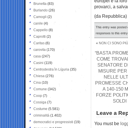
europei e la lor
Brunetta
(83)
provarci, a salva
Burlando
(26)
(da Repubblica)
Camogli
(2)
canile
(4)
This entry was posted o
Cappello
(8)
responses to this entr
Caprotti
(2)
Caritas
(6)
«
NON CI SONO PIÙ
carovita
(170)
“BASTA PROMES
casa
(247)
COME TROVAR
Casini
(119)
SENATORE DE
Centrodestra in Liguria
(35)
MISURE PER
Chiesa
(276)
NELLE ULTI
PROMESSE CH
Cina
(10)
A 140-150
Comune
(342)
FORZE POLIT
Coop
(7)
SOLDI
Cossiga
(7)
Costume
(5.581)
Leave a Rep
criminalità
(1.402)
democratici e progressisti
(19)
You must be
log