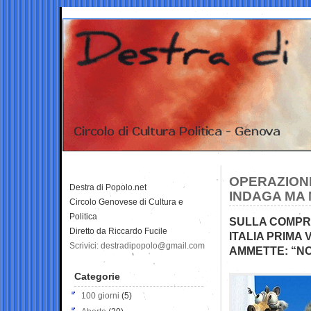
OPERAZIONE
Destra di Popolo.net
INDAGA MA
Circolo Genovese di Cultura e
Politica
SULLA COMPRA
Diretto da Riccardo Fucile
ITALIA PRIMA
Scrivici: destradipopolo@gmail.com
AMMETTE: “NO
Categorie
100 giorni
(5)