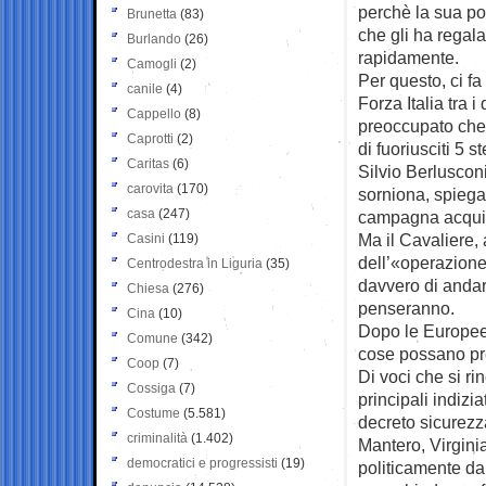
perchè la sua po
Brunetta
(83)
che gli ha regal
Burlando
(26)
rapidamente.
Camogli
(2)
Per questo, ci f
canile
(4)
Forza Italia tra 
Cappello
(8)
preoccupato che
Caprotti
(2)
di fuoriusciti 5 st
Caritas
(6)
Silvio Berlusconi
carovita
(170)
sorniona, spiega
casa
(247)
campagna acqui
Ma il Cavaliere,
Casini
(119)
dell’«operazione
Centrodestra in Liguria
(35)
davvero di andare
Chiesa
(276)
penseranno.
Cina
(10)
Dopo le Europee,
Comune
(342)
cose possano pr
Coop
(7)
Di voci che si ri
Cossiga
(7)
principali indizi
Costume
(5.581)
decreto sicurezz
criminalità
(1.402)
Mantero, Virginia
democratici e progressisti
(19)
politicamente da