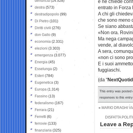
denuncia
(14.528)
e ne chiede con
entrato in Forza I
destra
(573)
A chi gli chiedev
destradipopolo
(99)
che sono meno di
Di Pietro
(101)
Se siano abbasta
Diritti civili
(276)
«Non ora. Rovinia
don Gallo
(9)
Ma nega campagne
economia
(2.331)
vende, al diavol
elezioni
(3.303)
A sera, comunque
emergenza
(3.077)
«non ci sono pro
Energia
(45)
E i suoi ammetto
Esselunga
(2)
fuggiaschi.
Esteri
(784)
(da “
NextQuotid
Eugenetica
(3)
Europa
(1.314)
This entry was posted 
Fassino
(13)
responses to this entr
federalismo
(167)
«
MARIO DRAGHI VIA
Ferrara
(21)
Ferretti
(6)
DISFATTA POLIT
Leave a Rep
ferrovie
(133)
finanziaria
(325)