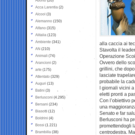
Aborto
(20)
Acca Larentia
(2)
Alcool
(3)
Alemanno
(150)
Alfano
(315)
Alitalia
(123)
Ambiente
(341)
alla caccia ai te
AN
(210)
Stavolta il lead
Operazione Scoia
Animali
(74)
Ovvero dello scou
Arancioni
(2)
grillini, che do
arte
(175)
lasciate trapela
Attentato
(329)
probabile la cad
Auguri
(13)
I giornali vicini
Batini
(3)
eletti pronti a p
Berlusconi
(4.295)
Con l’obiettivo p
Bersani
(234)
una maggioranza 
Biasotti
(12)
Senato e far salut
Boldrini
(4)
Berlusconi ha pr
Bossi
(1.221)
promettendogli l
centrodestra. Ma
Brambilla
(38)