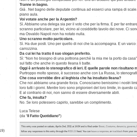
Tranne in bagno.
Già . Nel bagno delle deputate continua ad esserci una rampa di scale. 
piano aula.
Voi votate anche per la Argentin?
Sì. Abbiamo una delega sia per il voto che per la firma. E per far entrare
scranno particolare, per lei, vicino al cosiddetto tavolo dei nove. Ci sono
ma Osvaldo Napoli non ha notato nulla.
Uno scranno molto particolare.
Sì. Ha due posti. Uno per quello di noi che la accompagna. E un varco p
carrozzina.
Da cui lei ha tratto il suo slogan preferito.
Sì: “Non ho bisogno di una poltrona perchè la mia me la porto da casa”. 
sul fatto che anche in questo Ileana li batte.
Oggi è arrivato lo stenografico di ieri. E quelle parole non risultano
Purtroppo molto spesso, è successo anche con La Russa, lo stenografi
)
Che cosa vorrebbe dire al leghista che ha insultato Ileana?
Che noi abbiamo una grande forza. Conosciamo benissimo i nostri limit
loro tutti i giorni. Mentre loro sono prigionieri del loro limite, in questo
E al contrario di noi, non sanno di essere diversamente abili.
Che fa, insulta?
No. Se loro potessero capirlo, sarebbe un complimento.
Luca Telese
(da “
Il Fatto Quotidiano”
)
This entry was posted on sabato, Aprile 2nd, 2011 at 14:04 and is filed under
Bossi
,
Costume
,
denuncia
,
governo
,
19)
follow any responses to this entry through the
RSS 2.0
feed. You can
leave a response
, or
trackback
from your own