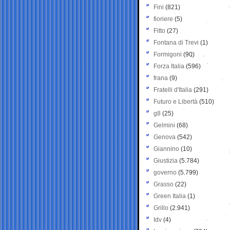
Fini
(821)
fioriere
(5)
Fitto
(27)
Fontana di Trevi
(1)
Formigoni
(90)
Forza Italia
(596)
frana
(9)
Fratelli d'Italia
(291)
Futuro e Libertà
(510)
g8
(25)
Gelmini
(68)
Genova
(542)
Giannino
(10)
Giustizia
(5.784)
governo
(5.799)
Grasso
(22)
Green Italia
(1)
Grillo
(2.941)
Idv
(4)