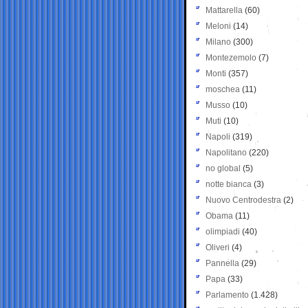
Mattarella
(60)
Meloni
(14)
Milano
(300)
Montezemolo
(7)
Monti
(357)
moschea
(11)
Musso
(10)
Muti
(10)
Napoli
(319)
Napolitano
(220)
no global
(5)
notte bianca
(3)
Nuovo Centrodestra
(2)
Obama
(11)
olimpiadi
(40)
Oliveri
(4)
Pannella
(29)
Papa
(33)
Parlamento
(1.428)