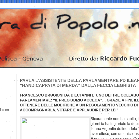
PARLA L’ASSISTENTE DELLA PARLAMENTARE PD ILEAN
“HANDICAPPATA DI MERDA” DALLA FECCIA LEGHISTA
FRANCESCO BRUGIONI DA DIECI ANNI E’ UNO DEI TRE COLLAB
PARLAMENTARE: “IL PREGIUDIZIO ACCECA”… GRAZIE A FINI, I
OTTENERE DELLE MODIFICHE A UN REGOLAMENTO VECCHIO DI 
il.com
ACCOMPAGNARLA, VOTARE E APPLAUDIRE PER LEI”
Sicuramente non ha capito, 
giorni fa ha ingiuriato la de
Ileana Argentin definendola
aver offeso, con un unico ins
E non se ne è reso conto Osv