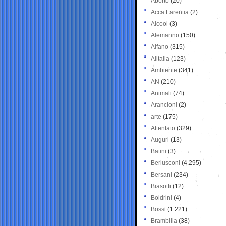
Aborto
(20)
Acca Larentia
(2)
Alcool
(3)
Alemanno
(150)
Alfano
(315)
Alitalia
(123)
Ambiente
(341)
AN
(210)
Animali
(74)
Arancioni
(2)
arte
(175)
Attentato
(329)
Auguri
(13)
Batini
(3)
Berlusconi
(4.295)
Bersani
(234)
Biasotti
(12)
Boldrini
(4)
Bossi
(1.221)
Brambilla
(38)