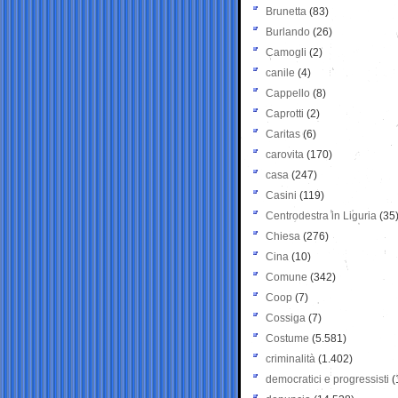
Brunetta
(83)
Burlando
(26)
Camogli
(2)
canile
(4)
Cappello
(8)
Caprotti
(2)
Caritas
(6)
carovita
(170)
casa
(247)
Casini
(119)
Centrodestra in Liguria
(35
Chiesa
(276)
Cina
(10)
Comune
(342)
Coop
(7)
Cossiga
(7)
Costume
(5.581)
criminalità
(1.402)
democratici e progressisti
(