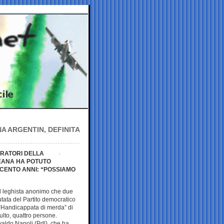
A ARGENTIN, DEFINITA
ORATORI DELLA
LEANA HA POTUTO
CENTO ANNI: “POSSIAMO
il leghista anonimo che due
putata del Partito democratico
 “Handicappata di merda” di
ulto, quattro persone.
aldo Napoli (Pdl), che ha