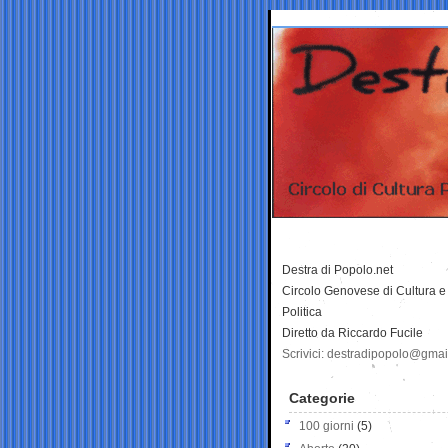
Destra di Popolo.net
Circolo Genovese di Cultura e
Politica
Diretto da Riccardo Fucile
Scrivici: destradipopolo@gma
Categorie
100 giorni
(5)