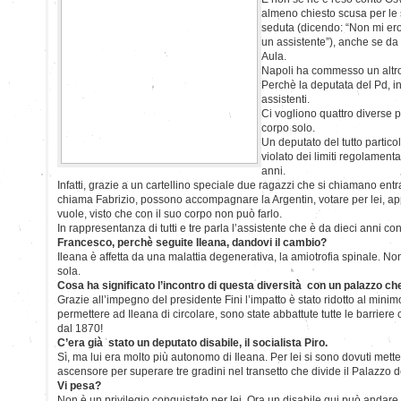
almeno chiesto scusa per le 
seduta (dicendo: “Non mi er
un assistente”), anche se da 
Aula.
Napoli ha commesso un altro
Perchè la deputata del Pd, in
assistenti.
Ci vogliono quattro diverse 
corpo solo.
Un deputato del tutto partico
violato dei limiti regolament
anni.
Infatti, grazie a un cartellino speciale due ragazzi che si chiamano en
chiama Fabrizio, possono accompagnare la Argentin, votare per lei, app
vuole, visto che con il suo corpo non può farlo.
In rappresentanza di tutti e tre parla l’assistente che è da dieci anni c
Francesco, perchè seguite Ileana, dandovi il cambio?
Ileana è affetta da una malattia degenerativa, la amiotrofia spinale. No
sola.
Cosa ha significato l’incontro di questa diversità con un palazzo che
Grazie all’impegno del presidente Fini l’impatto è stato ridotto al minim
permettere ad Ileana di circolare, sono state abbattute tutte le barriere
dal 1870!
C’era già stato un deputato disabile, il socialista Piro.
Sì, ma lui era molto più autonomo di Ileana. Per lei si sono dovuti mett
ascensore per superare tre gradini nel transetto che divide il Palazzo d
Vi pesa?
Non è un privilegio conquistato per lei. Ora un disabile qui può andar