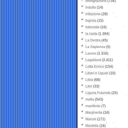
Immigrazione
(734)
indulto
(14)
inflazione
(26)
Ingroia
(15)
Interviste
(16)
la casta
(1.394)
La Destra
(45)
La Sapienza
(5)
Lavoro
(1.316)
LegaNord
(2.411)
Letta Enrico
(154)
Liberi e Uguali
(10)
Libia
(68)
Libri
(33)
Liguria Futurista
(25)
mafia
(543)
manifesto
(7)
Margherita
(16)
Maroni
(171)
Mastella
(16)