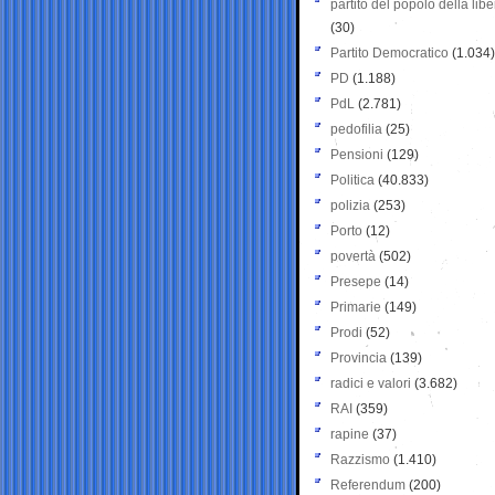
partito del popolo della libe
(30)
Partito Democratico
(1.034)
PD
(1.188)
PdL
(2.781)
pedofilia
(25)
Pensioni
(129)
Politica
(40.833)
polizia
(253)
Porto
(12)
povertà
(502)
Presepe
(14)
Primarie
(149)
Prodi
(52)
Provincia
(139)
radici e valori
(3.682)
RAI
(359)
rapine
(37)
Razzismo
(1.410)
Referendum
(200)