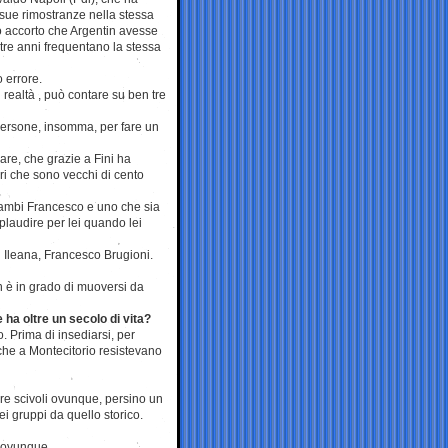
sue rimostranze nella stessa
o accorto che Argentin avesse
tre anni frequentano la stessa
 errore.
 realtà , può contare su ben tre
persone, insomma, per fare un
lare, che grazie a Fini ha
ari che sono vecchi di cento
trambi Francesco e uno che sia
laudire per lei quando lei
on Ileana, Francesco Brugioni.
n è in grado di muoversi da
 ha oltre un secolo di vita?
o. Prima di insediarsi, per
 che a Montecitorio resistevano
ere scivoli ovunque, persino un
ei gruppi da quello storico.
e ovunque.