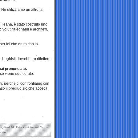
Ne utilizziamo un altro, al
 Ileana, è stato costruito uno
 voluti falegnami e architetti,
er lei che entra con la
I leghisti dovrebbero riflettere
 mai pronunciate.
co viene edulcorato.
i, perchè ci confrontiamo con
 caso il pregiudizio che acceca.
LegaNord
,
PdL
,
Politica
,
radici e valori
. You can
 site.