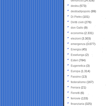
denuncia
(14.528)
destra
(573)
destradipopolo
(99)
Di Pietro
(101)
Diritti civili
(276)
don Gallo
(9)
economia
(2.331)
elezioni
(3.303)
emergenza
(3.077)
Energia
(45)
Esselunga
(2)
Esteri
(784)
Eugenetica
(3)
Europa
(1.314)
Fassino
(13)
federalismo
(167)
Ferrara
(21)
Ferretti
(6)
ferrovie
(133)
finanziaria
(325)