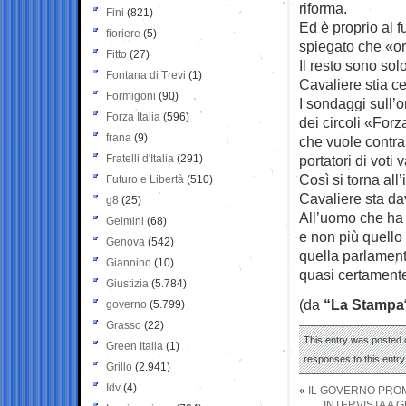
riforma.
Fini
(821)
Ed è proprio al f
fioriere
(5)
spiegato che «ora
Fitto
(27)
Il resto sono sol
Fontana di Trevi
(1)
Cavaliere stia ce
Formigoni
(90)
I sondaggi sull’
Forza Italia
(596)
dei circoli «Forz
frana
(9)
che vuole contras
Fratelli d'Italia
(291)
portatori di voti
Così si torna all
Futuro e Libertà
(510)
Cavaliere sta da
g8
(25)
All’uomo che ha i
Gelmini
(68)
e non più quello 
Genova
(542)
quella parlamen
Giannino
(10)
quasi certamente 
Giustizia
(5.784)
(da
“La Stampa
governo
(5.799)
Grasso
(22)
This entry was posted 
Green Italia
(1)
responses to this entr
Grillo
(2.941)
Idv
(4)
«
IL GOVERNO PROM
INTERVISTA A G