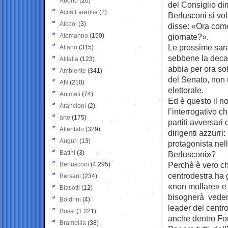
Aborto
(20)
del Consiglio di
Acca Larentia
(2)
Berlusconi si vol
Alcool
(3)
disse: «Ora com
Alemanno
(150)
giornate?».
Le prossime saran
Alfano
(315)
sebbene la deca
Alitalia
(123)
abbia per ora so
Ambiente
(341)
del Senato, non 
AN
(210)
elettorale.
Animali
(74)
Ed è questo il no
Arancioni
(2)
l’interrogativo c
arte
(175)
partiti avversari 
Attentato
(329)
dirigenti azzurr
Auguri
(13)
protagonista nel
Batini
(3)
Berlusconi»?
Perchè è vero ch
Berlusconi
(4.295)
centrodestra ha g
Bersani
(234)
«non mollare» e 
Biasotti
(12)
bisognerà vedere
Boldrini
(4)
leader del centro
Bossi
(1.221)
anche dentro For
Brambilla
(38)