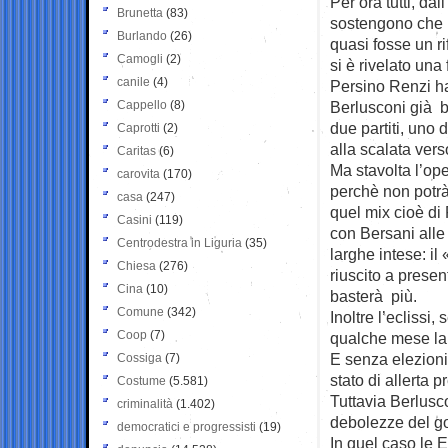
Per ora tutti, d
Brunetta
(83)
sostengono che l
Burlando
(26)
quasi fosse un ri
Camogli
(2)
si è rivelato una
canile
(4)
Persino Renzi ha
Cappello
(8)
Berlusconi già b
due partiti, uno 
Caprotti
(2)
alla scalata ver
Caritas
(6)
Ma stavolta l’op
carovita
(170)
perchè non potrà 
casa
(247)
quel mix cioè di 
Casini
(119)
con Bersani alle
Centrodestra in Liguria
(35)
larghe intese: i
Chiesa
(276)
riuscito a prese
Cina
(10)
basterà più.
Comune
(342)
Inoltre l’eclissi
Coop
(7)
qualche mese la 
E senza elezioni 
Cossiga
(7)
stato di allerta p
Costume
(5.581)
Tuttavia Berlusc
criminalità
(1.402)
debolezze del g
democratici e progressisti
(19)
In quel caso le 