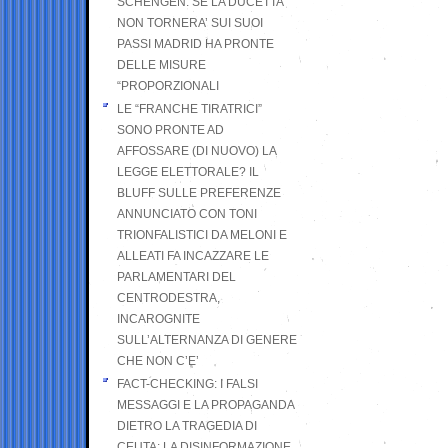
SCHENGEN. SE LA DUCETTA
NON TORNERA’ SUI SUOI
PASSI MADRID HA PRONTE
DELLE MISURE
“PROPORZIONALI
LE “FRANCHE TIRATRICI”
SONO PRONTE AD
AFFOSSARE (DI NUOVO) LA
LEGGE ELETTORALE? IL
BLUFF SULLE PREFERENZE
ANNUNCIATO CON TONI
TRIONFALISTICI DA MELONI E
ALLEATI FA INCAZZARE LE
PARLAMENTARI DEL
CENTRODESTRA,
INCAROGNITE
SULL’ALTERNANZA DI GENERE
CHE NON C’E’
FACT-CHECKING: I FALSI
MESSAGGI E LA PROPAGANDA
DIETRO LA TRAGEDIA DI
CEUTA: LA DISINFORMAZIONE