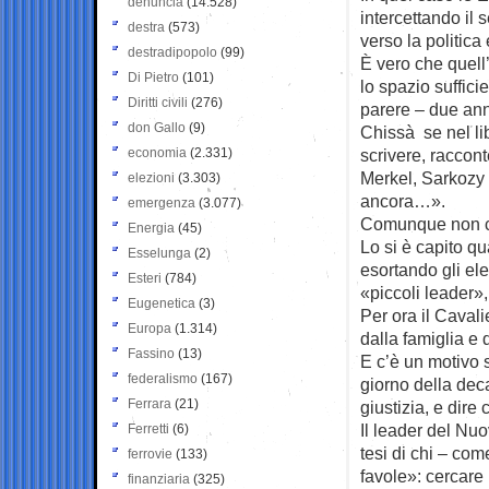
denuncia
(14.528)
intercettando il
destra
(573)
verso la politica
destradipopolo
(99)
È vero che quell’
Di Pietro
(101)
lo spazio sufficie
Diritti civili
(276)
parere – due anni
don Gallo
(9)
Chissà se nel li
economia
(2.331)
scrivere, raccon
Merkel, Sarkozy 
elezioni
(3.303)
ancora…».
emergenza
(3.077)
Comunque non c’è
Energia
(45)
Lo si è capito qu
Esselunga
(2)
esortando gli ele
Esteri
(784)
«piccoli leader»
Eugenetica
(3)
Per ora il Caval
Europa
(1.314)
dalla famiglia e 
Fassino
(13)
E c’è un motivo s
federalismo
(167)
giorno della dec
Ferrara
(21)
giustizia, e dire
Il leader del Nu
Ferretti
(6)
tesi di chi – co
ferrovie
(133)
favole»: cercare
finanziaria
(325)