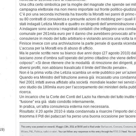
Una cifra certo simbolica per la moglie del magnate che spende sei mili
campagna elettorale ma non meno importate sul fronte politico-giudizia
C’è poi una seconda inchiesta ha travolto la Moratti nei panni di primo ci
su 80 contratti di consulenza e presunte azioni di mobbing per i quali
stati indagati Letizia Moratti e quattro ex dirigenti dell’amministrazion
A indagare sono ancora i magistrati contabili che infliggono una condann
comunale per 261mila euro per il danno che avrebbero provocato all’e
consulenze in modo del tutto arbitrario e violando ancora una volta la 
Finisce invece con una archiviazione la parte penale di questa vicenda
L’accusa per la Moratti era di abuso di ufficio.
Ma le parole scritte nere su bianco due anni dopo (27 agosto 2010) d
lasciano zone d’ombra sull’operato del primo cittadino che viene defini
colposo”: «Si deve ritenere che le modalità di rimozione dei dirigenti, 
diversi profili, non abbiano travalicato il limite dell’illecito penale».
Non è la prima volta che Letizia scambia un ente pubblico per un’azien
)
Quando era Ministro dell’Istruzione aveva già incassato una condanna 
Nel 2001 infatti aveva affidato alla società mondiale leader nei servizi d
uno studio da 180mila euro per l’accorpamento dei ministeri della pub
ricerca.
Un incarico che la Corte dei Conti del Lazio ha ritenuto del tutto inutile
“fusione” era già stato condotto internamente.
In pratica, un’altra consulenza esterna non necessaria.
Risultato: il 20 aprile 2010 è stata condannata a risarcire l’importo del
Insomma il Pdl dei pataccari ha perso una buona occasione per tacere
This entry was posted on venerdì, Maggio 13th, 2011 at 08:50 and is filed under
Berlusconi
,
Comune
,
Costume
,
d
19)
Milano
,
PdL
,
Politica
,
radici e valori
. You can follow any responses to this entry through the
RSS 2.0
feed. You ca