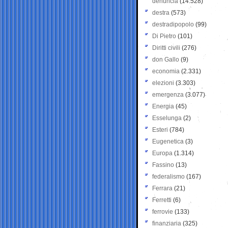
denuncia
(14.528)
destra
(573)
destradipopolo
(99)
Di Pietro
(101)
Diritti civili
(276)
don Gallo
(9)
economia
(2.331)
elezioni
(3.303)
emergenza
(3.077)
Energia
(45)
Esselunga
(2)
Esteri
(784)
Eugenetica
(3)
Europa
(1.314)
Fassino
(13)
federalismo
(167)
Ferrara
(21)
Ferretti
(6)
ferrovie
(133)
finanziaria
(325)