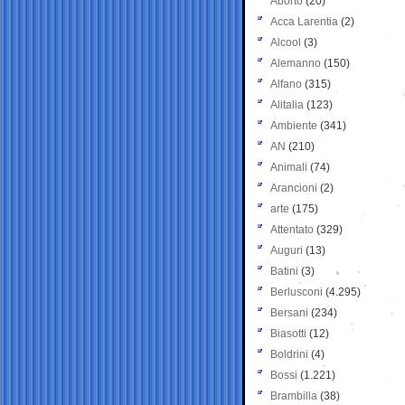
Aborto
(20)
Acca Larentia
(2)
Alcool
(3)
Alemanno
(150)
Alfano
(315)
Alitalia
(123)
Ambiente
(341)
AN
(210)
Animali
(74)
Arancioni
(2)
arte
(175)
Attentato
(329)
Auguri
(13)
Batini
(3)
Berlusconi
(4.295)
Bersani
(234)
Biasotti
(12)
Boldrini
(4)
Bossi
(1.221)
Brambilla
(38)