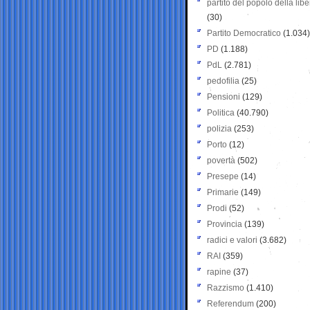
partito del popolo della libe
(30)
Partito Democratico
(1.034)
PD
(1.188)
PdL
(2.781)
pedofilia
(25)
Pensioni
(129)
Politica
(40.790)
polizia
(253)
Porto
(12)
povertà
(502)
Presepe
(14)
Primarie
(149)
Prodi
(52)
Provincia
(139)
radici e valori
(3.682)
RAI
(359)
rapine
(37)
Razzismo
(1.410)
Referendum
(200)