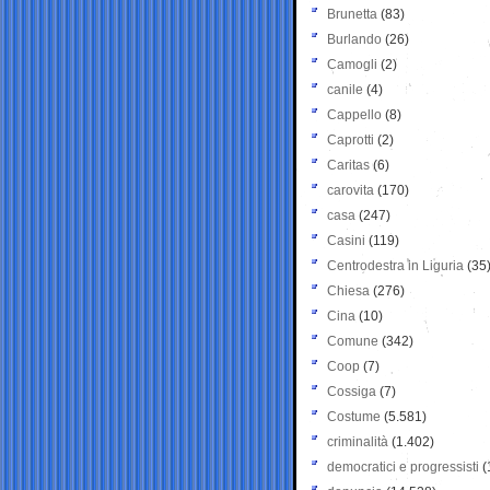
Brunetta
(83)
Burlando
(26)
Camogli
(2)
canile
(4)
Cappello
(8)
Caprotti
(2)
Caritas
(6)
carovita
(170)
casa
(247)
Casini
(119)
Centrodestra in Liguria
(35
Chiesa
(276)
Cina
(10)
Comune
(342)
Coop
(7)
Cossiga
(7)
Costume
(5.581)
criminalità
(1.402)
democratici e progressisti
(