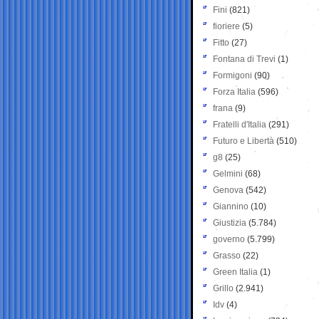
Fini
(821)
fioriere
(5)
Fitto
(27)
Fontana di Trevi
(1)
Formigoni
(90)
Forza Italia
(596)
frana
(9)
Fratelli d'Italia
(291)
Futuro e Libertà
(510)
g8
(25)
Gelmini
(68)
Genova
(542)
Giannino
(10)
Giustizia
(5.784)
governo
(5.799)
Grasso
(22)
Green Italia
(1)
Grillo
(2.941)
Idv
(4)