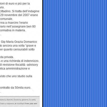
oni di euro e più per la
rio.
ttadino. Si tratta dell’indagine
 il 29 novembre del 2007 erano
e comunale.
a a risarcire l’erario
rario nell’assegnare ben 80
normativa in materia.
.
al Gip Maria Grazia Domanico
to ancora una volta “grave e
per quanto censurabili sotto
da privata.
e una richiesta di indennizzo.
i revisione-fiscalità -advisory
blica amministrazione e
 visto che uno studio sulla
 contratto da 50mila euro.
.
enuncia
,
elezioni
,
Giustizia
,
governo
,
la casta
,
n
leave a response
, or
trackback
from your own