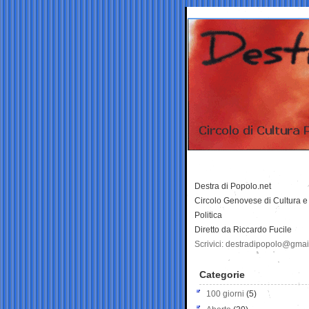
Destra di Popolo.net
Circolo Genovese di Cultura e
Politica
Diretto da Riccardo Fucile
Scrivici: destradipopolo@gma
Categorie
100 giorni
(5)