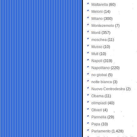
Mattarella
(60)
Meloni
(14)
Milano
(300)
Montezemolo
(7)
Monti
(357)
moschea
(11)
Musso
(10)
Muti
(10)
Napoli
(319)
Napolitano
(220)
no global
(5)
notte bianca
(3)
Nuovo Centrodestra
(2)
Obama
(11)
olimpiadi
(40)
Oliveri
(4)
Pannella
(29)
Papa
(33)
Parlamento
(1.428)