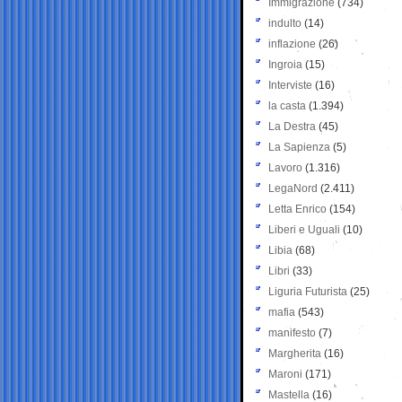
Immigrazione
(734)
indulto
(14)
inflazione
(26)
Ingroia
(15)
Interviste
(16)
la casta
(1.394)
La Destra
(45)
La Sapienza
(5)
Lavoro
(1.316)
LegaNord
(2.411)
Letta Enrico
(154)
Liberi e Uguali
(10)
Libia
(68)
Libri
(33)
Liguria Futurista
(25)
mafia
(543)
manifesto
(7)
Margherita
(16)
Maroni
(171)
Mastella
(16)