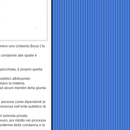
umero uno Umberto Bossi (“Io
le condanne alle spalle è
specchiata, è proprio quella
ubblici attribuendo
olano la materia.
ad alcuni membri della giunta
i persone come dipendenti (e
 presenza nell’ente pubblico di
n’azienda privata.
 euro, poi ridotto nel processo
conferma della condanna e la