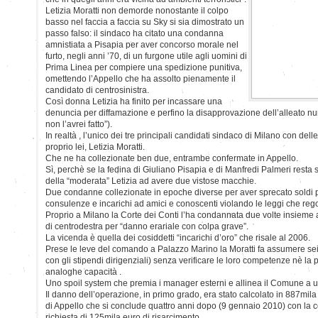
Letizia Moratti non demorde nonostante il colpo
basso nel faccia a faccia su Sky si sia dimostrato un
passo falso: il sindaco ha citato una condanna
amnistiata a Pisapia per aver concorso morale nel
furto, negli anni ’70, di un furgone utile agli uomini di
Prima Linea per compiere una spedizione punitiva,
omettendo l’Appello che ha assolto pienamente il
candidato di centrosinistra.
Così donna Letizia ha finito per incassare una
denuncia per diffamazione e perfino la disapprovazione dell’alleato n
non l’avrei fatto”).
In realtà , l’unico dei tre principali candidati sindaco di Milano con del
proprio lei, Letizia Moratti.
Che ne ha collezionate ben due, entrambe confermate in Appello.
Sì, perchè se la fedina di Giuliano Pisapia e di Manfredi Palmeri resta 
della “moderata” Letizia ad avere due vistose macchie.
Due condanne collezionate in epoche diverse per aver sprecato soldi p
consulenze e incarichi ad amici e conoscenti violando le leggi che reg
Proprio a Milano la Corte dei Conti l’ha condannata due volte insieme 
di centrodestra per “danno erariale con colpa grave”.
La vicenda è quella dei cosiddetti “incarichi d’oro” che risale al 2006.
Prese le leve del comando a Palazzo Marino la Moratti fa assumere se
con gli stipendi dirigenziali) senza verificare le loro competenze nè la
analoghe capacità .
Uno spoil system che premia i manager esterni e allinea il Comune a u
Il danno dell’operazione, in primo grado, era stato calcolato in 887mila
di Appello che si conclude quattro anni dopo (9 gennaio 2010) con la 
richiesta di 125mila euro di risarcimento.