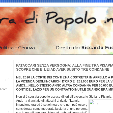
PATACCARI SENZA VERGOGNA: ALLA FINE TRA PISAPIA
SCOPRE CHE E’ LEI AD AVER SUBITO TRE CONDANNE
NEL 2010 LA CORTE DEI CONTI L’HA COSTRETTA IN APPELLO A 
LA VICENDA DEGLI INCARICHI D’ORO E 261.000 EURO PER L
AMICI….NELLO STESSO ANNO ALTRA CONDANNA PER 50.000 E
il.com
CONTI DEL LAZIO PER UN CONTRATTO INUTILE QUANDO ERA MI
Non si è scusata dopo le accuse di ieri all’avversario Giuliano Pisapia.
Anzi, ha rilanciato gli attacchi al rivale: “La mia
intenzione era ed è sottolineare che non può essere
considerata come moderata la storia di una persona
che in quegli anni era vicina ad ambienti terroristici”.