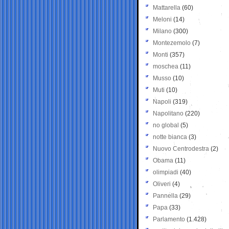
Mattarella
(60)
Meloni
(14)
Milano
(300)
Montezemolo
(7)
Monti
(357)
moschea
(11)
Musso
(10)
Muti
(10)
Napoli
(319)
Napolitano
(220)
no global
(5)
notte bianca
(3)
Nuovo Centrodestra
(2)
Obama
(11)
olimpiadi
(40)
Oliveri
(4)
Pannella
(29)
Papa
(33)
Parlamento
(1.428)