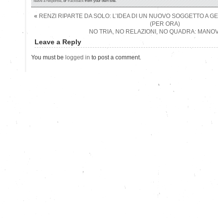
leave a response
, or
trackback
from your own site.
«
RENZI RIPARTE DA SOLO: L’IDEA DI UN NUOVO SOGGETTO A GE
(PER ORA)
NO TRIA, NO RELAZIONI, NO QUADRA: MANO
Leave a Reply
You must be
logged in
to post a comment.