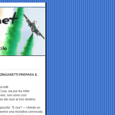
 ZINGARETTI PREPARA IL
a tutti.
osa, sia pur tra mille
 veri, non sono così
o dei suoi al loro destino.
impazzito: “E ora? — chiede un
avevo una iniziativa convocata