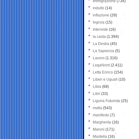
Immigrazione
(734)
indulto
(14)
inflazione
(26)
Ingroia
(15)
Interviste
(16)
la casta
(1.394)
La Destra
(45)
La Sapienza
(5)
Lavoro
(1.316)
LegaNord
(2.411)
Letta Enrico
(154)
Liberi e Uguali
(10)
Libia
(68)
Libri
(33)
Liguria Futurista
(25)
mafia
(543)
manifesto
(7)
Margherita
(16)
Maroni
(171)
Mastella
(16)