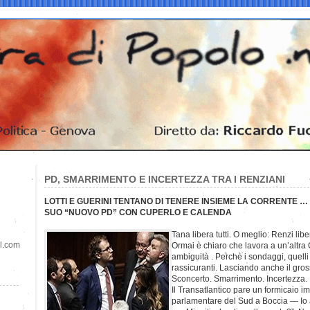
PD, SMARRIMENTO E INCERTEZZA TRA I RENZIANI
LOTTI E GUERINI TENTANO DI TENERE INSIEME LA CORRENTE …
SUO “NUOVO PD” CON CUPERLO E CALENDA
Tana libera tutti. O meglio: Renzi liber
il.com
Ormai è chiaro che lavora a un’altra C
ambiguità . Perchè i sondaggi, quelli
rassicuranti. Lasciando anche il gross
Sconcerto. Smarrimento. Incertezza.
Il Transatlantico pare un formicaio 
parlamentare del Sud a Boccia — Io 