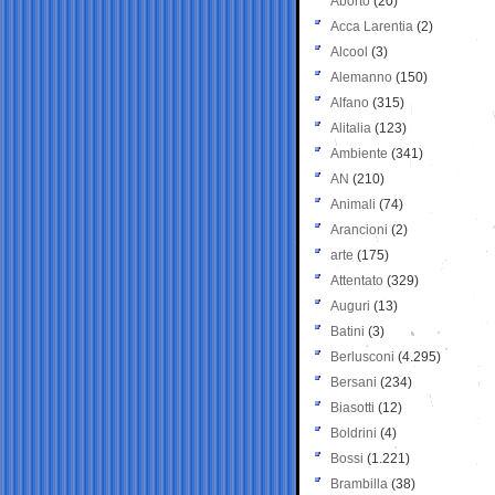
Aborto
(20)
Acca Larentia
(2)
Alcool
(3)
Alemanno
(150)
Alfano
(315)
Alitalia
(123)
Ambiente
(341)
AN
(210)
Animali
(74)
Arancioni
(2)
arte
(175)
Attentato
(329)
Auguri
(13)
Batini
(3)
Berlusconi
(4.295)
Bersani
(234)
Biasotti
(12)
Boldrini
(4)
Bossi
(1.221)
Brambilla
(38)