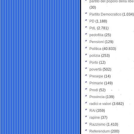
partito del popolo della libe
(30)
Partito Democratico
(1.034)
PD
(1.188)
PdL
(2.781)
pedofilia
(25)
Pensioni
(129)
Politica
(40.833)
polizia
(253)
Porto
(12)
povertà
(502)
Presepe
(14)
Primarie
(149)
Prodi
(52)
Provincia
(139)
radici e valori
(3.682)
RAI
(359)
rapine
(37)
Razzismo
(1.410)
Referendum
(200)