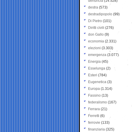
denuncia
(14.528)
destra
(573)
destradipopolo
(99)
Di Pietro
(101)
Diritti civili
(276)
don Gallo
(9)
economia
(2.331)
elezioni
(3.303)
emergenza
(3.077)
Energia
(45)
Esselunga
(2)
Esteri
(784)
Eugenetica
(3)
Europa
(1.314)
Fassino
(13)
federalismo
(167)
Ferrara
(21)
Ferretti
(6)
ferrovie
(133)
finanziaria
(325)