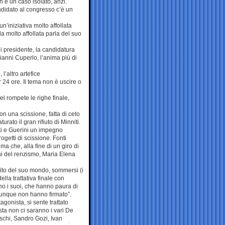
n è un caso isolato, anzi.
ndidato al congresso c’è un
un’iniziativa molto affollata
la molto affollata parla del suo
i presidente, la candidatura
ianni Cuperlo, l’anima più di
l’altro artefice
r 24 ore. Il tema non è uscire o
el rompete le righe finale,
n una scissione, fatta di ceto
ato il gran rifiuto di Minniti.
otti e Guerini un impegno
getti di scissione. Fonti
 che, alla fine di un giro di
alchi del renzismo, Maria Elena
ito del suo mondo, sommersi (i
lla trattativa finale con
no i suoi, che hanno paura di
dunque non hanno firmato”.
agonista, si sente trattato
ta non ci saranno i vari De
schi, Sandro Gozi, Ivan