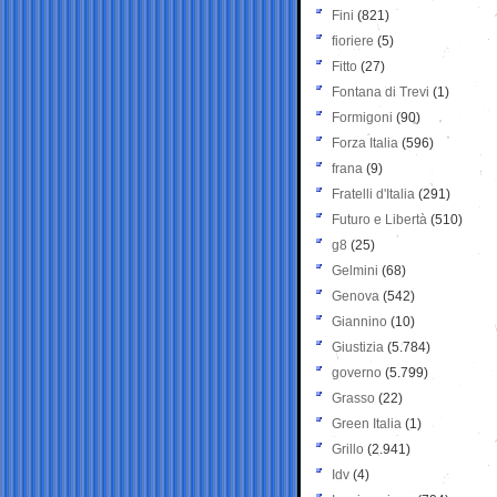
Fini
(821)
fioriere
(5)
Fitto
(27)
Fontana di Trevi
(1)
Formigoni
(90)
Forza Italia
(596)
frana
(9)
Fratelli d'Italia
(291)
Futuro e Libertà
(510)
g8
(25)
Gelmini
(68)
Genova
(542)
Giannino
(10)
Giustizia
(5.784)
governo
(5.799)
Grasso
(22)
Green Italia
(1)
Grillo
(2.941)
Idv
(4)