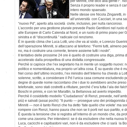
per Minniti, che dico alla gente?”. No
Senza il proprio leader e senza il ca
intero mondo spaesato.
Nelle stesse ore Nicola Zingaretti, in 
all’università con Cacciari, in una sa
“nuovo Pd”, aperto alla società civile, inclusivo, per nulla rancoroso.
L’accordo per una gestione plurale prevede Paolo Gentiloni nel ruolo d
alle Europee di Carlo Calenda al Nord, e un ruolo di primo piano per G
sinistra e di “discontinuità ” radicale col renzismo.
È in questo clima che Luca Lotti, uno che va al sodo, e Lorenzo Guerini, 
dell’operazione Minniti, si attaccano al telefono: “Fermi tutti, almeno pe
no, ma è costruire una corrente, tenere assieme tutti i nostri”.
Il tentativo delle prossime 24 ore è quello di costruire una diga, prima d
accelerato dalla prospettiva di una disfatta congressuale.
Perchè si capisce che l’ex segretario ha in mente un soggetto nuovo: no
politico e nomenklatura, ma proprio un’altra cosa. È su questo che è matur
Nel corso dell’ultimo incontro, l’ex ministro dell’Interno ha chiesto a L
solenne, scritto, a considerare il Pd l’unica casa comune escludendo pro
degne di queste nome raccontano che i due lo avrebbero anche preso ma
telefonate, sono stati costretti a rifiutare, perchè c’era tutta l’ala dei f
Boschi in primis, e con lei Marattin, la Bellanova ad averlo impedito.
Perchè il cosiddetto modello “Ciudadanos” di Renzi, prevede, nell’amb
più) e salvati (assai pochi): “Il punto — prosegue uno dei protagonista de
Minniti — non è tanto Renzi che ha detto ‘fate quello che volete’ ma so
rompere con Renzi, hanno paura che non se li porti nel suo partito, e 
È questa la tensione che si registra all’interno di un mondo che, da prot
come una zavorra. Per intenderci: se è da escludere che nella nuova lis
Luca, cacicchi e capibastoni vari, non è da escludere che ci sarà la Bo