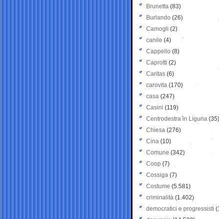
Brunetta
(83)
Burlando
(26)
Camogli
(2)
canile
(4)
Cappello
(8)
Caprotti
(2)
Caritas
(6)
carovita
(170)
casa
(247)
Casini
(119)
Centrodestra in Liguria
(35
Chiesa
(276)
Cina
(10)
Comune
(342)
Coop
(7)
Cossiga
(7)
Costume
(5.581)
criminalità
(1.402)
democratici e progressisti
(