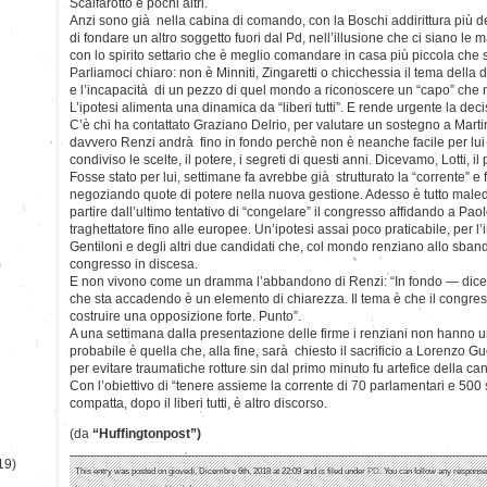
Scalfarotto e pochi altri.
Anzi sono già nella cabina di comando, con la Boschi addirittura più de
di fondare un altro soggetto fuori dal Pd, nell’illusione che ci siano le
con lo spirito settario che è meglio comandare in casa più piccola che sen
Parliamoci chiaro: non è Minniti, Zingaretti o chicchessia il tema della
e l’incapacità di un pezzo di quel mondo a riconoscere un “capo” che 
L’ipotesi alimenta una dinamica da “liberi tutti”. E rende urgente la deci
C’è chi ha contattato Graziano Delrio, per valutare un sostegno a Martin
davvero Renzi andrà fino in fondo perchè non è neanche facile per lui
condiviso le scelte, il potere, i segreti di questi anni. Dicevamo, Lotti, i
Fosse stato per lui, settimane fa avrebbe già strutturato la “corrente” e 
negoziando quote di potere nella nuova gestione. Adesso è tutto maled
partire dall’ultimo tentativo di “congelare” il congresso affidando a Paolo
traghettatore fino alle europee. Un’ipotesi assai poco praticabile, per l’
Gentiloni e degli altri due candidati che, col mondo renziano allo sba
)
congresso in discesa.
E non vivono come un dramma l’abbandono di Renzi: “In fondo — dic
che sta accadendo è un elemento di chiarezza. Il tema è che il congres
costruire una opposizione forte. Punto”.
A una settimana dalla presentazione delle firme i renziani non hanno u
probabile è quella che, alla fine, sarà chiesto il sacrificio a Lorenzo G
per evitare traumatiche rotture sin dal primo minuto fu artefice della ca
Con l’obiettivo di “tenere assieme la corrente di 70 parlamentari e 500
compatta, dopo il liberi tutti, è altro discorso.
(da
“Huffingtonpost”)
19)
This entry was posted on giovedì, Dicembre 6th, 2018 at 22:09 and is filed under
PD
. You can follow any response