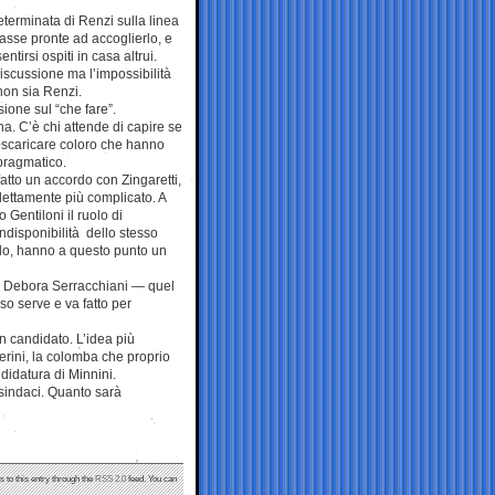
terminata di Renzi sulla linea
 masse pronte ad accoglierlo, e
tirsi ospiti in casa altrui.
 discussione ma l’impossibilità
non sia Renzi.
sione sul “che fare”.
a. C’è chi attende di capire se
 scaricare coloro che hanno
l pragmatico.
fatto un accordo con Zingaretti,
ettamente più complicato. A
 Gentiloni il ruolo di
indisponibilità dello stesso
ndo, hanno a questo punto un
e Debora Serracchiani — quel
so serve e va fatto per
n candidato. L’idea più
uerini, la colomba che proprio
ndidatura di Minnini.
 sindaci. Quanto sarà
s to this entry through the
RSS 2.0
feed. You can