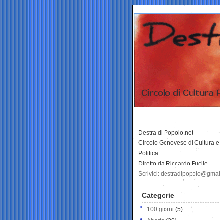
Destra di Popolo.net
Circolo Genovese di Cultura e
Politica
Diretto da Riccardo Fucile
Scrivici: destradipopolo@gma
Categorie
100 giorni
(5)