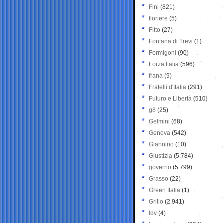
Fini
(821)
fioriere
(5)
Fitto
(27)
Fontana di Trevi
(1)
Formigoni
(90)
Forza Italia
(596)
frana
(9)
Fratelli d'Italia
(291)
Futuro e Libertà
(510)
g8
(25)
Gelmini
(68)
Genova
(542)
Giannino
(10)
Giustizia
(5.784)
governo
(5.799)
Grasso
(22)
Green Italia
(1)
Grillo
(2.941)
Idv
(4)