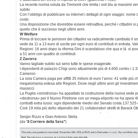
La recente norma voluta da Tremonti che limita i voli blu ai massimi vert
subito.
Con l’obbligo di pubblicare su internet i dettagli di ogni viaggio: nome
costo.
Una disposizione che dovrebbe essere retroattiva, perchè i cittadini si
quello che è successo negli ultimi anni.
W Welfare
Prima di toccare le pensioni dei cittadini va radicalmente cambiato il sis
vede da 11 a 13 euro di uscite per ogni euro di contributi in entrata. Val
Regioni: 16 anni dopo la riforma Dini è scandaloso che qua e là si p
a 51 anni con quattro di contributi.
Z Zavorra
Vanno tagliate subito sul serio tutte le spese esagerate.
I dipendenti di palazzo Chigi sono attualmente più di 4.600 contro i 1.3
Cameron.
La sola Camera paga per affitti 35 milioni di euro l’anno: 41 volte più 
megalomania estesa alle Regioni. Dove negli ultimi anni gli investiment
massicci.
La Puglia «sinistrorsa» ha appaltato la costruzione della nuova sede p
«destrorsa» per il Nuovo Pirellone con un mega-eliporto ne ha spesi 400
contratti extra lusso: ogni dipendente medio del Senato costa 137.525 
Cioè 19 mila più dello stipendio dei 21 collaboratori stretti di Barack 
Sergio Rizzo e Gian Antonio Stella
(da “
Il Corriere della Sera”
)
This entry was posted on mercoledì, Novembre 16th, 2011 at 00:21 and is filed under
la casta
. You can follow any
feed. You can
leave a response
, or
trackback
from your own site.