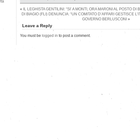
rtà
«
IL LEGHISTA GENTILINI: “SI’ A MONTI, ORA MARONI AL POSTO DI 
DI BIAGIO (FLI) DENUNCIA: “UN COMITATO D’AFFARI GESTISCE L’IT
GOVERNO BERLUSCONI
»
Leave a Reply
You must be
logged in
to post a comment.