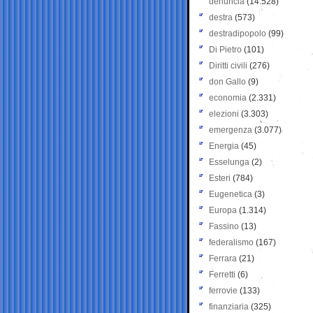
denuncia
(14.528)
destra
(573)
destradipopolo
(99)
Di Pietro
(101)
Diritti civili
(276)
don Gallo
(9)
economia
(2.331)
elezioni
(3.303)
emergenza
(3.077)
Energia
(45)
Esselunga
(2)
Esteri
(784)
Eugenetica
(3)
Europa
(1.314)
Fassino
(13)
federalismo
(167)
Ferrara
(21)
Ferretti
(6)
ferrovie
(133)
finanziaria
(325)