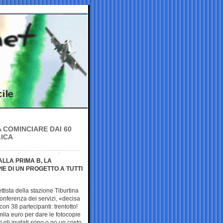
A COMINCIARE DAI 60
LICA
LLA PRIMA B, LA
E DI UN PROGETTO A TUTTI
ttista della stazione Tiburtina
onferenza dei servizi, «decisa
con 38 partecipanti: trentotto!
 mila euro per dare le fotocopie
ti gli invitati sono o no un costo