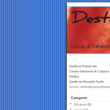
Destra di Popolo.net
Circolo Genovese di Cultura e
Politica
Diretto da Riccardo Fucile
Scrivici: destradipopolo@gma
Categorie
100 giorni
(5)