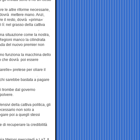
are le altre riforme necessarie,
 dovrà mettere mano. Anzi,
re il resto, dovrà «prima»
i lì: nel grasso della cattiva
una situazione come la nostra,
 Regioni manco la cilindrata
trada del nuovo premier non
eno funziona la macchina dello
ino che dovrà poi essere
arelle» pretese per oliare il
schi sarebbe bastata a pagare
 di trombe dal governo
polvere.
sivi della cattiva politica, gli
necessario non solo a
gare poi a quegli stessi
 di recuperare la credibilità
ia Meloni mercoledì a La7. Il