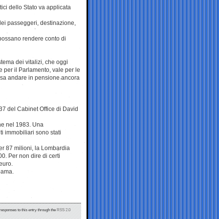
ici dello Stato va applicata
 dei passeggeri, destinazione,
 possano rendere conto di
tema dei vitalizi, che oggi
e per il Parlamento, vale per le
ossa andare in pensione ancora
37 del Cabinet Office di David
che nel 1983. Una
i immobiliari sono stati
er 87 milioni, la Lombardia
. Per non dire di certi
euro.
Obama.
 responses to this entry through the
RSS 2.0