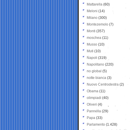
Mattarella
(60)
Meloni
(14)
Milano
(300)
Montezemolo
(7)
Monti
(357)
moschea
(11)
Musso
(10)
Muti
(10)
Napoli
(319)
Napolitano
(220)
no global
(5)
notte bianca
(3)
Nuovo Centrodestra
(2)
Obama
(11)
olimpiadi
(40)
Oliveri
(4)
Pannella
(29)
Papa
(33)
Parlamento
(1.428)