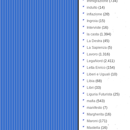
Immigrazione
(734)
indulto
(14)
inflazione
(26)
Ingroia
(15)
Interviste
(16)
la casta
(1.394)
La Destra
(45)
La Sapienza
(5)
Lavoro
(1.316)
LegaNord
(2.411)
Letta Enrico
(154)
Liberi e Uguali
(10)
Libia
(68)
Libri
(33)
Liguria Futurista
(25)
mafia
(543)
manifesto
(7)
Margherita
(16)
Maroni
(171)
Mastella
(16)