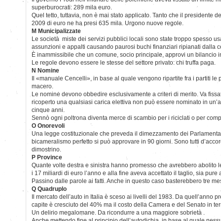
superburocrati: 289 mila euro.
Quel tetto, tuttavia, non è mai stato applicato. Tanto che il presidente 
2009 di euro ne ha presi 635 mila. Urgono nuove regole.
M Municipalizzate
Le società miste dei servizi pubblici locali sono state troppo spesso us
assunzioni e appalti causando paurosi buchi finanziari ripianati dalla col
È inammissibile che un comune, socio principale, approvi un bilancio 
Le regole devono essere le stesse del settore privato: chi truffa paga.
N Nomine
Il «manuale Cencelli», in base al quale vengono ripartite fra i partiti le
macero.
Le nomine devono obbedire esclusivamente a criteri di merito. Va fissa
ricoperto una qualsiasi carica elettiva non può essere nominato in un
cinque anni.
Sennò ogni poltrona diventa merce di scambio per i riciclati o per com
O Onorevoli
Una legge costituzionale che preveda il dimezzamento dei Parlamentar
bicameralismo perfetto si può approvare in 90 giorni. Sono tutti d’acc
dimostrino.
P Province
Quante volte destra e sinistra hanno promesso che avrebbero abolito l
i 17 miliardi di euro l’anno e alla fine aveva accettato il taglio, sia pu
Passino dalle parole ai fatti. Anche in questo caso basterebbero tre mes
Q Quadruplo
Il mercato dell’auto in Italia è sceso ai livelli del 1983. Da quell’anno p
capite è cresciuto del 40% ma il costo della Camera e del Senato in ter
Un delirio megalomane. Da ricondurre a una maggiore sobrietà .
Anche mettendo fine al principio dell’autodichia, in base al quale nes