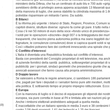
ministero della Difesa, che ha un centinaio di auto blu e 700 auto «gri
avrebbero diritto al privilegio aveva appena acquistato 13 Maserati quat
della manovra di luglio, che aveva stabilito la cilindrata massima di 1.
potrebbe risparmiare un miliardo l’anno. Da subito.
B Bilanci
È la riforma più urgente: i bilanci di Stato, Regioni, Province, Comuni 
capitoli diversi, strutture diverse: ognuno fa come gli pare. Il tutto nella
Cosa c’è nei 50 milioni di euro della voce «fondo unico di presidenza»
I soldi per le operazioni «discrete» degli 007 o la tinteggiatura dei mur
trasparenti, che lascino piena autonomia politica ma siano leggibili da t
fognature, le consulenze consulenze) dove si capisca quanti soldi si 
Così i cittadini potranno fare dei confronti innescando una spirale che p
C Conflitto d’interessi
L’Italia è diventata una Repubblica fondata sul conflitto d’interessi.
Basta con presidenti del Consiglio proprietari di reti televisive, ma anche
)
di aziende fornitrici della sanità pubblica, sottosegretari proprietari di
pubblicità per i giornali, sindaci geometri che presiedono giunte che ap
avvocati-assessori che fanno causa alla propria amministrazione.
D Doppio lavoro
Se valessero a Roma le regole americane, ci sarebbero 186 parlamentar
che, pagati per fare i deputati o i senatori fanno pure altri mestieri, molt
alla politica. E sottraendo tempo al proprio impegno istituzionale. Ecco
E Europa
Con la manovra di luglio si è deciso di equiparare gli stipendi dei nost
europea, sia pure corretta in base al Pil e limitata alle sei nazioni più g
Anche i rimborsi elettorali andrebbero adeguati a quella media.
19)
È inaccettabile che un italiano spenda in media 3 euro e 38 centesimi l
contro 2,58 degli spagnoli, 1,61 dei tedeschi e 1,25 dei francesi.