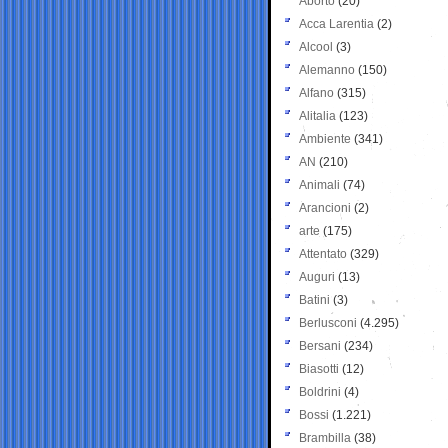
Aborto
(20)
Acca Larentia
(2)
Alcool
(3)
Alemanno
(150)
Alfano
(315)
Alitalia
(123)
Ambiente
(341)
AN
(210)
Animali
(74)
Arancioni
(2)
arte
(175)
Attentato
(329)
Auguri
(13)
Batini
(3)
Berlusconi
(4.295)
Bersani
(234)
Biasotti
(12)
Boldrini
(4)
Bossi
(1.221)
Brambilla
(38)