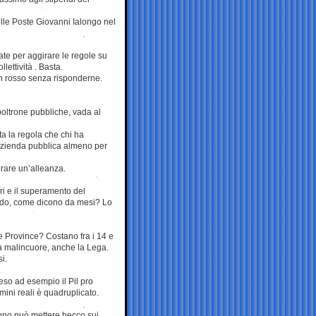
delle Poste Giovanni Ialongo nel
ate per aggirare le regole su
lettività . Basta.
in rosso senza risponderne.
 poltrone pubbliche, vada al
ta la regola che chi ha
’azienda pubblica almeno per
prare un’alleanza.
i e il superamento del
ordo, come dicono da mesi? Lo
e Province? Costano fra i 14 e
re a malincuore, anche la Lega.
i.
reso ad esempio il Pil pro
mini reali è quadruplicato.
suno può mettere becco sui