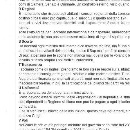
conti di Camera, Senato e Quirinale. Un controllo esterno, visto quanto
R Regioni
È intollerabile che rispetto agli abitanti i consigli regionali della Lom
costino circa 8 euro pro capite, quello sardo 51 o quello aostano 124.
Identici servizi devono avere identici costi. Il «parametro 8 euro» fare
l’anno.
Tolto l’Alto Adige per l’accordo internazionale da rispettare, andrebbero
delle autonomie: non possono essere occasione di ingiusti squilibri e pr
S Scorte
Da decenni ogni ministro dell’Interno dice d’averle tagliate, ma è una b
auto di scorta e volanti della polizia, lo dice il Sap ma il prefetto concor
Di più: la benzina per le scorte non manca mai, quella per le volanti o
talvolta di tasca propria i poliziotti e i carabinieri.
T Trasparenza
Facciamo come gli inglesi: prendiamo le loro stesse regole sulla situaz
parlamentari, consiglieri regionali, sindaci e altre cariche elettive. Tutt
A partire dai finanziamenti privati ai partiti, oggi non solo limitati alle
inaccessibili on-line. In più, la certificazione dei bilanci dei partiti va re
U Uniformità
È la regola aurea della buona amministrazione.
I costi devono essere uniformi: dalle «liquidazioni» ai deputati alle sir
suoi dipendenti la Regione siciliana non può far pagare a ogni cittadin
Lombardia.
E se si stabilisce il blocco delle assunzioni, questo deve riguardare, 
palazzo Chigi.
V Voli
Nel 2009 le ore volate per ogni membro del governo sono state del 23%
e addirittura del 154,2% rispetto al 2007 (gabinetto Prodi).