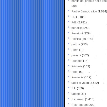
partito del popolo della libe
(30)
Partito Democratico
(1.034)
PD
(1.188)
PdL
(2.781)
pedofilia
(25)
Pensioni
(129)
Politica
(40.814)
polizia
(253)
Porto
(12)
povertà
(502)
Presepe
(14)
Primarie
(149)
Prodi
(52)
Provincia
(139)
radici e valori
(3.682)
RAI
(359)
rapine
(37)
Razzismo
(1.410)
Referendum
(200)