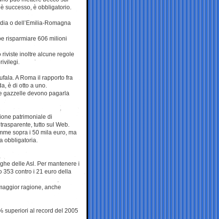
 è successo, è obbligatorio.
bardia o dell’Emilia-Romagna
bbe risparmiare 606 milioni
 riviste inoltre alcune regole
ivilegi.
ufala. A Roma il rapporto fra
da, è di otto a uno.
 le gazzelle devono pagarla
ione patrimoniale di
o trasparente, tutto sul Web.
 somme sopra i 50 mila euro, ma
sa obbligatoria.
inghe delle Asl. Per mantenere i
o 353 contro i 21 euro della
a maggior ragione, anche
 superiori al record del 2005