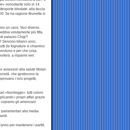
gie» nonostante solo in 14
troporte blindate: alla faccia
600. Se ha ragione Brunetta si
sono un caos. Voci diverse,
 nebbia volutamente più fitta.
 di palazzo Chigi?
i? Servono bilanci unici,
utti (le fognature si chiamino
spendono e per che cosa.
orterà a risparmi veri.
 assessori alla salute titolari
 società che gestiscono la
provano i loro progetti,
i «fuorilegge»: tutti coloro
iplicando i propri affari grazie
: copiamo gli americani.
ri parlamentari alla media
randi.
’anno per mantenere i partiti,