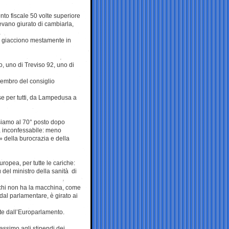
nto fiscale 50 volte superiore
vevano giurato di cambiarla,
o giacciono mestamente in
, uno di Treviso 92, uno di
 membro del consiglio
se per tutti, da Lampedusa a
 siamo al 70° posto dopo
a inconfessabile: meno
i» della burocrazia e della
opea, per tutte le cariche:
del ministro della sanità di
a chi non ha la macchina, come
dal parlamentare, è girato ai
nte dall’Europarlamento.
massimo agli stipendi dei