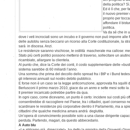
della politica? Sì.
Ed è lì che, per f
il nuovo premier
proprio per tocca
affondare il bistur
politica.
Va da sè che in 
dove i veti incrociati sono un incubo e il governo non può imporre alle
delle autoblu senza beccarsi un ricorso alla Corte costituzionale, la s
sarà in discesa. Anzi.
Le resistenze saranno vischiose, le ostilità mascherate ma callose: m
Stato più certi politici possono mettersi di traverso, sollecitare un aiut
ricambiato, allargare la clientela.
Al punto che, dice la Corte dei conti, il costo supplementare delle «bust
sistema sarebbe di 60 miliardi l’anno.
Una somma che prima del decollo dello spread fra i BtP e i Bund tede
gli interessi annuali sul nostro debito pubblico.
E forse non è un caso se la legge anticorruzione, approvata fra squilli
Berlusconi il primo marzo 2010, giace da un anno e sette mesi sotto la 
Il premier incaricato potrebbe partire da qua.
In ogni caso, come dicevamo, un punto è certo: incidere sui costi più offen
consentirebbe di raccogliere nel Paese, tra i cittadini, quel consenso 
scardinare le resistenze più corporative dentro il Parlamento, ma a spie
cittadini che qualche medicina amara andrà deglutita.
Un’opera di convincimento possibile solo a una classe dirigente capace
perduta. Partendo, magari, da questo abbecedario.
A Auto blu
«Le abbiamo già dimezzate!», ha detto la ministra della Gioventù Giorg