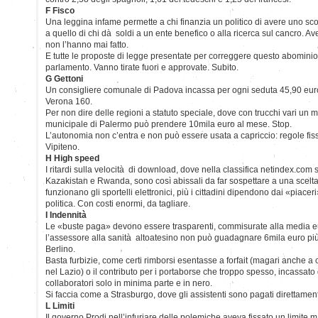
F Fisco
Una leggina infame permette a chi finanzia un politico di avere uno sco
a quello di chi dà soldi a un ente benefico o alla ricerca sul cancro. A
non l’hanno mai fatto.
E tutte le proposte di legge presentate per correggere questo abomini
parlamento. Vanno tirate fuori e approvate. Subito.
G Gettoni
Un consigliere comunale di Padova incassa per ogni seduta 45,90 euro
Verona 160.
Per non dire delle regioni a statuto speciale, dove con trucchi vari un
municipale di Palermo può prendere 10mila euro al mese. Stop.
L’autonomia non c’entra e non può essere usata a capriccio: regole fis
Vipiteno.
H High speed
I ritardi sulla velocità di download, dove nella classifica netindex.com
Kazakistan e Rwanda, sono così abissali da far sospettare a una scelt
funzionano gli sportelli elettronici, più i cittadini dipendono dai «piacer
politica. Con costi enormi, da tagliare.
I Indennità
Le «buste paga» devono essere trasparenti, commisurate alla media eur
l’assessore alla sanità altoatesino non può guadagnare 6mila euro più 
Berlino.
Basta furbizie, come certi rimborsi esentasse a forfait (magari anche 
nel Lazio) o il contributo per i portaborse che troppo spesso, incassato 
collaboratori solo in minima parte e in nero.
Si faccia come a Strasburgo, dove gli assistenti sono pagati direttame
L Limiti
Il governo Prodi nell’infuriare delle polemiche aveva fissato un limite 