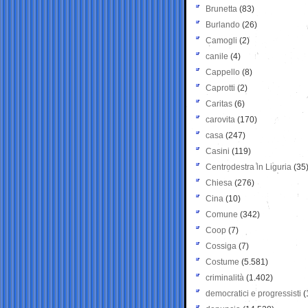
Brunetta
(83)
Burlando
(26)
Camogli
(2)
canile
(4)
Cappello
(8)
Caprotti
(2)
Caritas
(6)
carovita
(170)
casa
(247)
Casini
(119)
Centrodestra in Liguria
(35
Chiesa
(276)
Cina
(10)
Comune
(342)
Coop
(7)
Cossiga
(7)
Costume
(5.581)
criminalità
(1.402)
democratici e progressisti
(