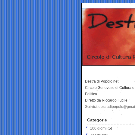
Destra di Popolo.net
Circolo Genovese di Cultura e
Politica
Diretto da Riccardo Fucile
Scrivici: destradipopolo@gma
Categorie
100 giorni
(5)