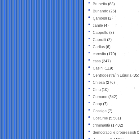
Brunetta
(83)
Burlando
(26)
Camogli
(2)
canile
(4)
Cappello
(8)
Caprotti
(2)
Caritas
(6)
carovita
(170)
casa
(247)
Casini
(119)
Centrodestra in Liguria
(35
Chiesa
(276)
Cina
(10)
Comune
(342)
Coop
(7)
Cossiga
(7)
Costume
(5.581)
criminalità
(1.402)
democratici e progressisti
(