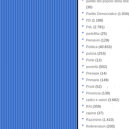
partito del popolo della libe
(30)
Partito Democratico
(1.034)
PD
(1.188)
PdL
(2.781)
pedofilia
(25)
Pensioni
(129)
Politica
(40.833)
polizia
(253)
Porto
(12)
povertà
(502)
Presepe
(14)
Primarie
(149)
Prodi
(52)
Provincia
(139)
radici e valori
(3.682)
RAI
(359)
rapine
(37)
Razzismo
(1.410)
Referendum
(200)