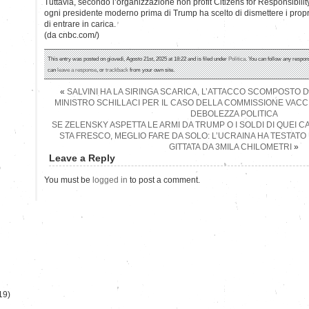
Tuttavia, secondo l’organizzazione non profit Citizens for Responsibili
ogni presidente moderno prima di Trump ha scelto di dismettere i propr
di entrare in carica.
(da cnbc.com/)
This entry was posted on giovedì, Agosto 21st, 2025 at 18:22 and is filed under
Politica
. You can follow any respon
can
leave a response
, or
trackback
from your own site.
«
SALVINI HA LA SIRINGA SCARICA, L’ATTACCO SCOMPOSTO 
MINISTRO SCHILLACI PER IL CASO DELLA COMMISSIONE VACC
DEBOLEZZA POLITICA
SE ZELENSKY ASPETTA LE ARMI DA TRUMP O I SOLDI DI QUEI 
STA FRESCO, MEGLIO FARE DA SOLO: L’UCRAINA HA TESTAT
GITTATA DA 3MILA CHILOMETRI
»
Leave a Reply
)
You must be
logged in
to post a comment.
19)