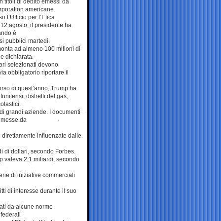
 titoli di debito emessi da
corporation americane.
 l’Ufficio per l’Etica
 12 agosto, il presidente ha
ando è
si pubblici martedì.
monta ad almeno 100 milioni di
e dichiarata.
onari selezionati devono
a obbligatorio riportare il
 corso di quest’anno, Trump ha
unitensi, distretti del gas,
olastici.
di grandi aziende. I documenti
 emesse da
 direttamente influenzate dalle
di di dollari, secondo Forbes.
 valeva 2,1 miliardi, secondo
erie di iniziative commerciali
tti di interesse durante il suo
ntati da alcune norme
 federali