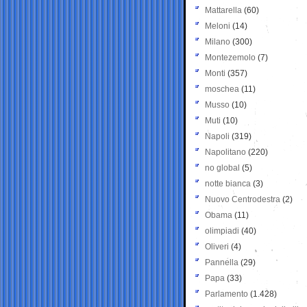
Mattarella
(60)
Meloni
(14)
Milano
(300)
Montezemolo
(7)
Monti
(357)
moschea
(11)
Musso
(10)
Muti
(10)
Napoli
(319)
Napolitano
(220)
no global
(5)
notte bianca
(3)
Nuovo Centrodestra
(2)
Obama
(11)
olimpiadi
(40)
Oliveri
(4)
Pannella
(29)
Papa
(33)
Parlamento
(1.428)