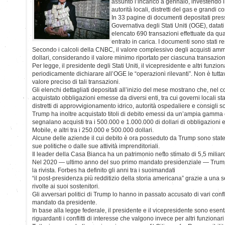
assunto l’incarico a gennaio, investendo in
autorità locali, distretti del gas e grandi 
In 33 pagine di documenti depositati presso
Governativa degli Stati Uniti (OGE), datati
elencato 690 transazioni effettuate da qu
entrato in carica. I documenti sono stati re
Secondo i calcoli della CNBC, il valore complessivo degli acquisti am
dollari, considerando il valore minimo riportato per ciascuna transazion
Per legge, il presidente degli Stati Uniti, il vicepresidente e altri funzi
periodicamente dichiarare all’OGE le “operazioni rilevanti”. Non è tuttavi
valore preciso di tali transazioni.
Gli elenchi dettagliati depositati all’inizio del mese mostrano che, nel
acquistato obbligazioni emesse da diversi enti, tra cui governi locali stat
distretti di approvvigionamento idrico, autorità ospedaliere e consigli sc
Trump ha inoltre acquistato titoli di debito emessi da un’ampia gamma 
segnalano acquisti tra i 500.000 e 1.000.000 di dollari di obbligazioni
Mobile, e altri tra i 250.000 e 500.000 dollari.
Alcune delle aziende il cui debito è ora posseduto da Trump sono state
sue politiche o dalle sue attività imprenditoriali.
Il leader della Casa Bianca ha un patrimonio netto stimato di 5,5 miliar
Nel 2020 — ultimo anno del suo primo mandato presidenziale — Trump
la rivista. Forbes ha definito gli anni tra i suoimandati
“il post-presidenza più redditizio della storia americana” grazie a una s
rivolte ai suoi sostenitori.
Gli avversari politici di Trump lo hanno in passato accusato di vari confli
mandato da presidente.
In base alla legge federale, il presidente e il vicepresidente sono ese
riguardanti i conflitti di interesse che valgono invece per altri funzionari