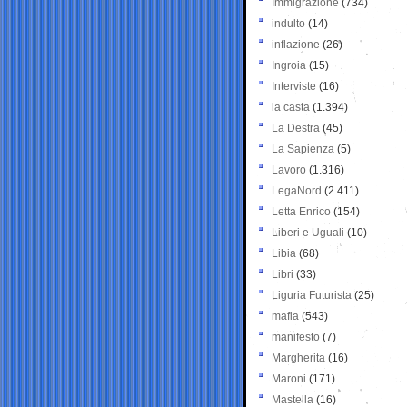
Immigrazione
(734)
indulto
(14)
inflazione
(26)
Ingroia
(15)
Interviste
(16)
la casta
(1.394)
La Destra
(45)
La Sapienza
(5)
Lavoro
(1.316)
LegaNord
(2.411)
Letta Enrico
(154)
Liberi e Uguali
(10)
Libia
(68)
Libri
(33)
Liguria Futurista
(25)
mafia
(543)
manifesto
(7)
Margherita
(16)
Maroni
(171)
Mastella
(16)