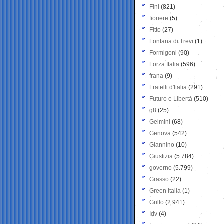
Fini
(821)
fioriere
(5)
Fitto
(27)
Fontana di Trevi
(1)
Formigoni
(90)
Forza Italia
(596)
frana
(9)
Fratelli d'Italia
(291)
Futuro e Libertà
(510)
g8
(25)
Gelmini
(68)
Genova
(542)
Giannino
(10)
Giustizia
(5.784)
governo
(5.799)
Grasso
(22)
Green Italia
(1)
Grillo
(2.941)
Idv
(4)