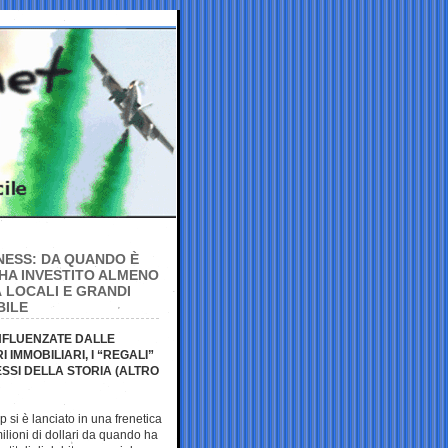
NESS: DA QUANDO È
 HA INVESTITO ALMENO
À LOCALI E GRANDI
BILE
NFLUENZATE DALLE
IMMOBILIARI, I “REGALI”
RESSI DELLA STORIA (ALTRO
p si è lanciato in una frenetica
ilioni di dollari da quando ha