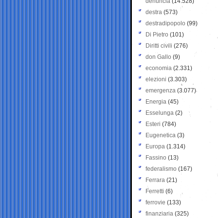
denuncia
(14.528)
destra
(573)
destradipopolo
(99)
Di Pietro
(101)
Diritti civili
(276)
don Gallo
(9)
economia
(2.331)
elezioni
(3.303)
emergenza
(3.077)
Energia
(45)
Esselunga
(2)
Esteri
(784)
Eugenetica
(3)
Europa
(1.314)
Fassino
(13)
federalismo
(167)
Ferrara
(21)
Ferretti
(6)
ferrovie
(133)
finanziaria
(325)