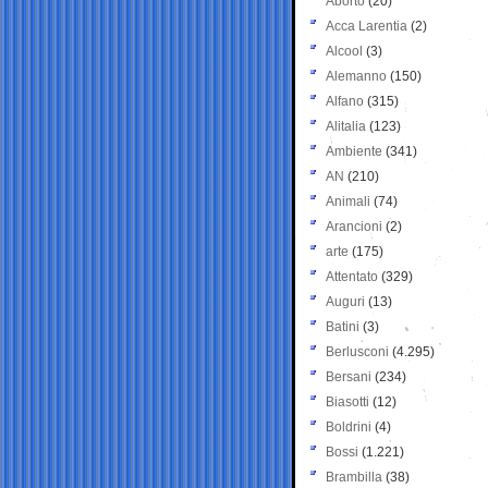
Aborto
(20)
Acca Larentia
(2)
Alcool
(3)
Alemanno
(150)
Alfano
(315)
Alitalia
(123)
Ambiente
(341)
AN
(210)
Animali
(74)
Arancioni
(2)
arte
(175)
Attentato
(329)
Auguri
(13)
Batini
(3)
Berlusconi
(4.295)
Bersani
(234)
Biasotti
(12)
Boldrini
(4)
Bossi
(1.221)
Brambilla
(38)