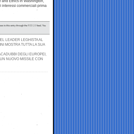
ty and Ethics in Washington,
i interessi commerciali prima
ses to this entry through the
RSS 2.0
feed. You
DEL LEADER LEGHISTA AL
INI MOSTRA TUTTA LA SUA
CACADUBBI DEGLI EUROPEI,
O UN NUOVO MISSILE CON