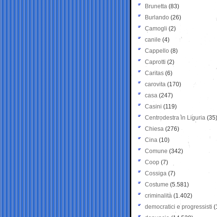
Brunetta
(83)
Burlando
(26)
Camogli
(2)
canile
(4)
Cappello
(8)
Caprotti
(2)
Caritas
(6)
carovita
(170)
casa
(247)
Casini
(119)
Centrodestra in Liguria
(35
Chiesa
(276)
Cina
(10)
Comune
(342)
Coop
(7)
Cossiga
(7)
Costume
(5.581)
criminalità
(1.402)
democratici e progressisti
(