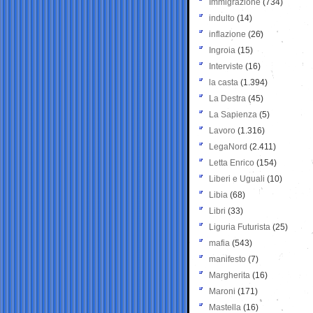
Immigrazione
(734)
indulto
(14)
inflazione
(26)
Ingroia
(15)
Interviste
(16)
la casta
(1.394)
La Destra
(45)
La Sapienza
(5)
Lavoro
(1.316)
LegaNord
(2.411)
Letta Enrico
(154)
Liberi e Uguali
(10)
Libia
(68)
Libri
(33)
Liguria Futurista
(25)
mafia
(543)
manifesto
(7)
Margherita
(16)
Maroni
(171)
Mastella
(16)