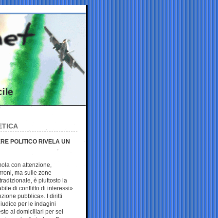
ETICA
RE POLITICO RIVELA UN
mola con attenzione,
rroni, ma sulle zone
radizionale, è piuttosto la
ile di conflitto di interessi»
one pubblica». I diritti
iudice per le indagini
sto ai domiciliari per sei