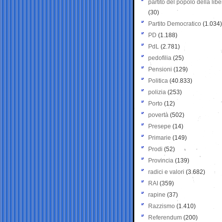
partito del popolo della libe
(30)
Partito Democratico
(1.034)
PD
(1.188)
PdL
(2.781)
pedofilia
(25)
Pensioni
(129)
Politica
(40.833)
polizia
(253)
Porto
(12)
povertà
(502)
Presepe
(14)
Primarie
(149)
Prodi
(52)
Provincia
(139)
radici e valori
(3.682)
RAI
(359)
rapine
(37)
Razzismo
(1.410)
Referendum
(200)