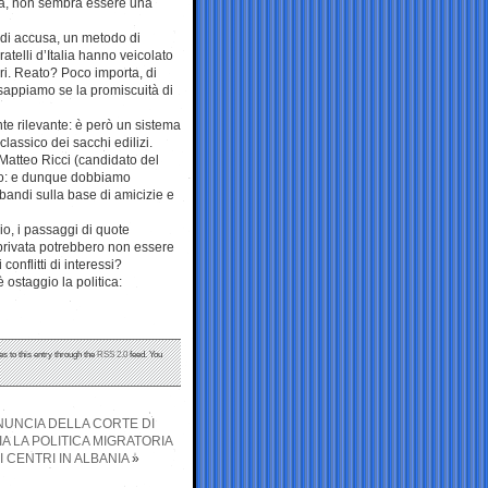
na, non sembra essere una
o di accusa, un metodo di
ratelli d’Italia hanno veicolato
ari. Reato? Poco importa, di
 sappiamo se la promiscuità di
nte rilevante: è però un sistema
lassico dei sacchi edilizi.
 Matteo Ricci (candidato del
so: e dunque dobbiamo
a bandi sulla base di amicizie e
io, i passaggi di quote
à privata potrebbero non essere
conflitti di interessi?
è ostaggio la politica:
s to this entry through the
RSS 2.0
feed. You
NUNCIA DELLA CORTE DI
A LA POLITICA MIGRATORIA
 CENTRI IN ALBANIA
»