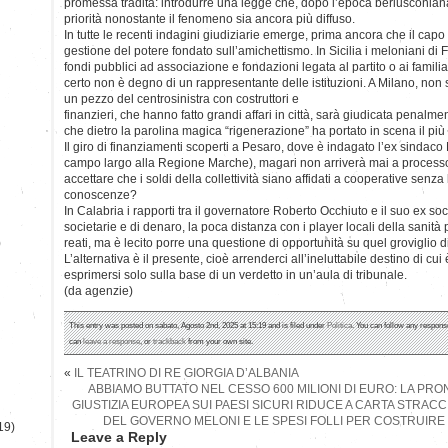
promessa tradita: introdurre una legge che, dopo l’epoca berlusconia
priorità nonostante il fenomeno sia ancora più diffuso.
In tutte le recenti indagini giudiziarie emerge, prima ancora che il cap
gestione del potere fondato sull’amichettismo. In Sicilia i meloniani di F
fondi pubblici ad associazione e fondazioni legata al partito o ai famili
certo non è degno di un rappresentante delle istituzioni. A Milano, non
un pezzo del centrosinistra con costruttori e
finanzieri, che hanno fatto grandi affari in città, sarà giudicata penalme
che dietro la parolina magica “rigenerazione” ha portato in scena il più c
Il giro di finanziamenti scoperti a Pesaro, dove è indagato l’ex sindaco
campo largo alla Regione Marche), magari non arriverà mai a proces
accettare che i soldi della collettività siano affidati a cooperative senz
conoscenze?
In Calabria i rapporti tra il governatore Roberto Occhiuto e il suo ex soc
societarie e di denaro, la poca distanza con i player locali della sanit
)
reati, ma è lecito porre una questione di opportunità su quel groviglio di 
L’alternativa è il presente, cioè arrenderci all’ineluttabile destino di cui 
esprimersi solo sulla base di un verdetto in un’aula di tribunale.
(da agenzie)
This entry was posted on sabato, Agosto 2nd, 2025 at 15:19 and is filed under
Politica
. You can follow any response
can
leave a response
, or
trackback
from your own site.
«
IL TEATRINO DI RE GIORGIA D’ALBANIA
ABBIAMO BUTTATO NEL CESSO 600 MILIONI DI EURO: LA PRO
GIUSTIZIA EUROPEA SUI PAESI SICURI RIDUCE A CARTA STRACCI
DEL GOVERNO MELONI E LE SPESI FOLLI PER COSTRUIRE I
19)
Leave a Reply