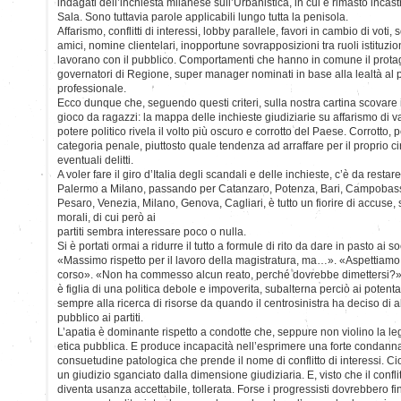
indagati dell’inchiesta milanese sull’Urbanistica, in cui è rimasto inca
Sala. Sono tuttavia parole applicabili lungo tutta la penisola.
Affarismo, conflitti di interessi, lobby parallele, favori in cambio di voti, s
amici, nomine clientelari, inopportune sovrapposizioni tra ruoli istituzi
lavorano con il pubblico. Comportamenti che hanno in comune il protag
governatori di Regione, super manager nominati in base alla lealtà al p
professionale.
Ecco dunque che, seguendo questi criteri, sulla nostra cartina scovare il
gioco da ragazzi: la mappa delle inchieste giudiziarie su affarismo di va
potere politico rivela il volto più oscuro e corrotto del Paese. Corrotto,
categoria penale, piuttosto quale tendenza ad arraffare per il proprio circ
eventuali delitti.
A voler fare il giro d’Italia degli scandali e delle inchieste, c’è da resta
Palermo a Milano, passando per Catanzaro, Potenza, Bari, Campobasso
Pesaro, Venezia, Milano, Genova, Cagliari, è tutto un fiorire di accuse, 
morali, di cui però ai
partiti sembra interessare poco o nulla.
Si è portati ormai a ridurre il tutto a formule di rito da dare in pasto ai 
«Massimo rispetto per il lavoro della magistratura, ma…». «Aspettiamo c
corso». «Non ha commesso alcun reato, perché dovrebbe dimettersi?».
è figlia di una politica debole e impoverita, subalterna perciò ai potenta
sempre alla ricerca di risorse da quando il centrosinistra ha deciso di a
pubblico ai partiti.
L’apatia è dominante rispetto a condotte che, seppure non violino la 
etica pubblica. E produce incapacità nell’esprimere una forte condanna 
consuetudine patologica che prende il nome di conflitto di interessi. Ci
un giudizio sganciato dalla dimensione giudiziaria. E, visto che il conflit
diventa usanza accettabile, tollerata. Forse i progressisti dovrebbero f