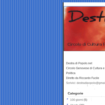
Destra di Popolo.net
Circolo Genovese di Cultura e
Politica
Diretto da Riccardo Fucile
Scrivici: destradipopolo@gma
Categorie
100 giorni
(5)