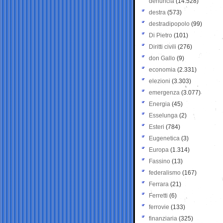
denuncia
(14.528)
destra
(573)
destradipopolo
(99)
Di Pietro
(101)
Diritti civili
(276)
don Gallo
(9)
economia
(2.331)
elezioni
(3.303)
emergenza
(3.077)
Energia
(45)
Esselunga
(2)
Esteri
(784)
Eugenetica
(3)
Europa
(1.314)
Fassino
(13)
federalismo
(167)
Ferrara
(21)
Ferretti
(6)
ferrovie
(133)
finanziaria
(325)