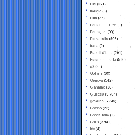
Fini
(821)
fioriere
(5)
Fitto
(27)
Fontana di Trevi
(1)
Formigoni
(90)
Forza Italia
(596)
frana
(9)
Fratelli d'Italia
(291)
Futuro e Libertà
(510)
g8
(25)
Gelmini
(68)
Genova
(542)
Giannino
(10)
Giustizia
(5.784)
governo
(5.799)
Grasso
(22)
Green Italia
(1)
Grillo
(2.941)
Idv
(4)