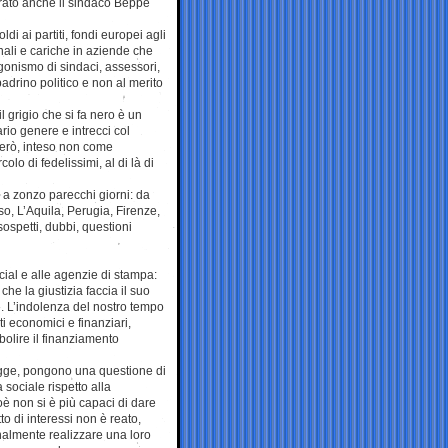
strato anche il sindaco Beppe
oldi ai partiti, fondi europei agli
onali e cariche in aziende che
onismo di sindaci, assessori,
adrino politico e non al merito
 grigio che si fa nero è un
rio genere e intrecci col
 però, inteso non come
olo di fedelissimi, al di là di
re a zonzo parecchi giorni: da
, L’Aquila, Perugia, Firenze,
sospetti, dubbi, questioni
social e alle agenzie di stampa:
he la giustizia faccia il suo
 L’indolenza del nostro tempo
ti economici e finanziari,
bolire il finanziamento
legge, pongono una questione di
sociale rispetto alla
oè non si è più capaci di dare
to di interessi non è reato,
inalmente realizzare una loro