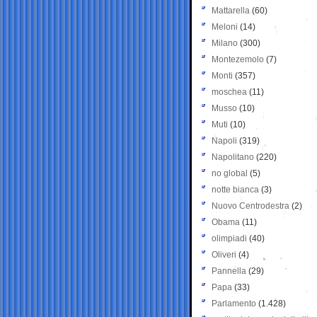
Mattarella
(60)
Meloni
(14)
Milano
(300)
Montezemolo
(7)
Monti
(357)
moschea
(11)
Musso
(10)
Muti
(10)
Napoli
(319)
Napolitano
(220)
no global
(5)
notte bianca
(3)
Nuovo Centrodestra
(2)
Obama
(11)
olimpiadi
(40)
Oliveri
(4)
Pannella
(29)
Papa
(33)
Parlamento
(1.428)