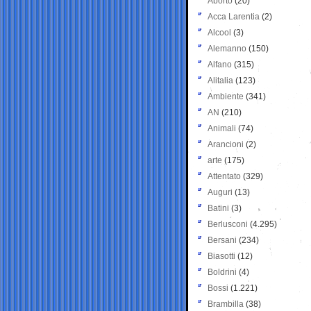
Aborto
(20)
Acca Larentia
(2)
Alcool
(3)
Alemanno
(150)
Alfano
(315)
Alitalia
(123)
Ambiente
(341)
AN
(210)
Animali
(74)
Arancioni
(2)
arte
(175)
Attentato
(329)
Auguri
(13)
Batini
(3)
Berlusconi
(4.295)
Bersani
(234)
Biasotti
(12)
Boldrini
(4)
Bossi
(1.221)
Brambilla
(38)