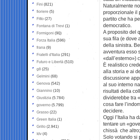
Fini
(821)
Naturalmente non
fioriere
(5)
proporzionale il 
partito che ha pe
Fitto
(27)
democratico.
Fontana di Trevi
(1)
A proposito del 
Formigoni
(90)
sua fila (e dove 
Forza Italia
(596)
della sinistra. 
frana
(9)
avventura esso s
Fratelli d'Italia
(291)
«dall’esterno») 
Futuro e Libertà
(510)
È realistico cre
g8
(25)
alla storia e ai 
Gelmini
(68)
discussione appr
Genova
(542)
al suo interno n
risultati della c
Giannino
(10)
dividerebbe tra «
Giustizia
(5.784)
cosa fare l’indom
governo
(5.799)
decidere.
Grasso
(22)
Oggi l’Italia ha 
Green Italia
(1)
tentare un «gove
Grillo
(2.941)
chissà che altro;
Idv
(4)
Solo votando si 