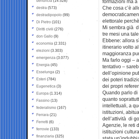
denuncia
(14.528)
formazioni ma a 
Che cosa c’è allo
destra
(573)
democraticamente
destradipopolo
(99)
elettorale perchè
Di Pietro
(101)
Mi sembra già di
Diritti civili
(276)
tre mesi una tal
don Gallo
(9)
Ebbene: allora sì
economia
(2.331)
itinerario volto 
elezioni
(3.303)
maggioranza pur
emergenza
(3.077)
Ma farlo oggi – 
Energia
(45)
tentativo – sare
Esselunga
(2)
dell’opinione pu
dei poteri tradizi
Esteri
(784)
dei propri referen
Eugenetica
(3)
Quando parlo di p
Europa
(1.314)
quanto soprattutt
Fassino
(13)
intellettuali, a q
federalismo
(167)
istituzioni, abit
Ferrara
(21)
dell’attività di 
Ferretti
(6)
Agenzie, le reti d
ferrovie
(133)
istituzioni cultur
finanziaria
(325)
stata un’indubb