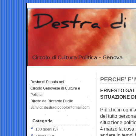
PERCHE’ E’
Destra di Popolo.net
Circolo Genovese di Cultura e
ERNESTO GALL
Politica
SITUAZIONE D
Diretto da Riccardo Fucile
Scrivici: destradipopolo@gmail.com
Più che in ogni 
del tutto person
Categorie
situazione politic
4 marzo la cosa m
100 giorni
(5)
andare in tempi 