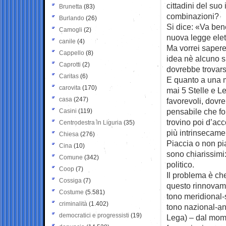
cittadini del suo
Brunetta
(83)
combinazioni?
Burlando
(26)
Si dice: «Va ben
Camogli
(2)
nuova legge elett
canile
(4)
Ma vorrei sapere
Cappello
(8)
idea nè alcuno s
Caprotti
(2)
dovrebbe trovars
Caritas
(6)
E quanto a una m
carovita
(170)
mai 5 Stelle e Le
casa
(247)
favorevoli, dovr
pensabile che fo
Casini
(119)
trovino poi d’ac
Centrodestra in Liguria
(35)
più intrinsecame
Chiesa
(276)
Piaccia o non pia
Cina
(10)
sono chiarissimi
Comune
(342)
politico.
Coop
(7)
Il problema è che
Cossiga
(7)
questo rinnovame
Costume
(5.581)
tono meridional-s
criminalità
(1.402)
tono nazional-an
democratici e progressisti
(19)
Lega) – dal mom