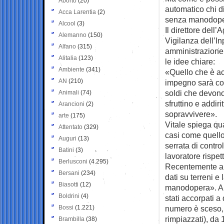
Aborto
(20)
automatico
chi d
Acca Larentia
(2)
senza manodop
Alcool
(3)
Il direttore dell
Alemanno
(150)
Vigilanza dell’In
Alfano
(315)
amministrazione d
Alitalia
(123)
le idee chiare:
Ambiente
(341)
«Quello che è ac
AN
(210)
impegno sarà cost
soldi che devono 
Animali
(74)
sfruttino e addi
Arancioni
(2)
sopravvivere».
arte
(175)
Vitale spiega qua
Attentato
(329)
casi come quello
Auguri
(13)
serrata di contr
Batini
(3)
lavoratore rispet
Berlusconi
(4.295)
Recentemente abb
Bersani
(234)
dati su terreni e 
Biasotti
(12)
manodopera». Anc
Boldrini
(4)
stati accorpati a
Bossi
(1.221)
numero è sceso, 
rimpiazzati), da
Brambilla
(38)