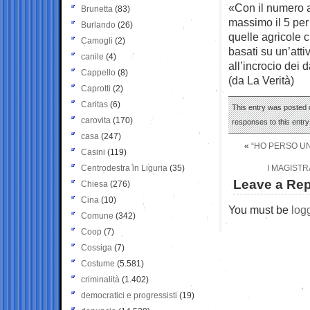
«Con il numero att
Brunetta
(83)
massimo il 5 per 
Burlando
(26)
quelle agricole c
Camogli
(2)
basati su un’atti
canile
(4)
all’incrocio dei d
Cappello
(8)
(da La Verità)
Caprotti
(2)
Caritas
(6)
This entry was posted o
carovita
(170)
responses to this entr
casa
(247)
«
“HO PERSO UN
Casini
(119)
Centrodestra in Liguria
(35)
I MAGISTR
Leave a Rep
Chiesa
(276)
Cina
(10)
You must be
log
Comune
(342)
Coop
(7)
Cossiga
(7)
Costume
(5.581)
criminalità
(1.402)
democratici e progressisti
(19)