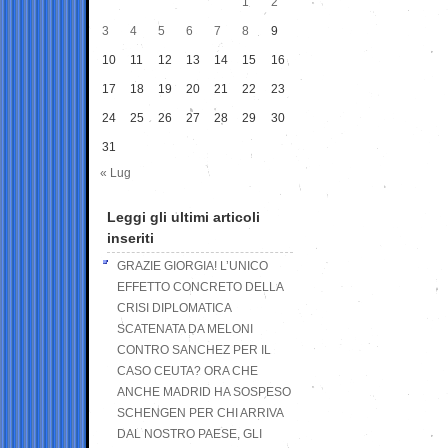
1
2
3
4
5
6
7
8
9
10
11
12
13
14
15
16
17
18
19
20
21
22
23
24
25
26
27
28
29
30
31
« Lug
Leggi gli ultimi articoli
inseriti
GRAZIE GIORGIA! L’UNICO
EFFETTO CONCRETO DELLA
CRISI DIPLOMATICA
SCATENATA DA MELONI
CONTRO SANCHEZ PER IL
CASO CEUTA? ORA CHE
ANCHE MADRID HA SOSPESO
SCHENGEN PER CHI ARRIVA
DAL NOSTRO PAESE, GLI