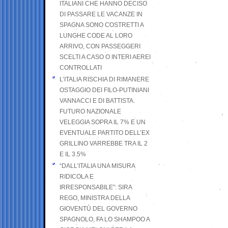
ITALIANI CHE HANNO DECISO
DI PASSARE LE VACANZE IN
SPAGNA SONO COSTRETTI A
LUNGHE CODE AL LORO
ARRIVO, CON PASSEGGERI
SCELTI A CASO O INTERI AEREI
CONTROLLATI
L’ITALIA RISCHIA DI RIMANERE
OSTAGGIO DEI FILO-PUTINIANI
VANNACCI E DI BATTISTA.
FUTURO NAZIONALE
VELEGGIA SOPRA IL 7% E UN
EVENTUALE PARTITO DELL’EX
GRILLINO VARREBBE TRA IL 2
E IL 3.5%
“DALL’ITALIA UNA MISURA
RIDICOLA E
IRRESPONSABILE”: SIRA
REGO, MINISTRA DELLA
GIOVENTÙ DEL GOVERNO
SPAGNOLO, FA LO SHAMPOO A