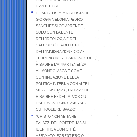
PIANTEDOSI
DE ANGELIS: “LA RISPOSTA DI
GIORGIA MELONI A PEDRO
SANCHEZ SI COMPRENDE
SOLO CON LA LENTE
DELL’IDEOLOGIA E DEL
CALCOLO: LE POLITICHE
DELL’IMMIGRAZIONE COME
TERRENO IDENTITARIO SU CUI
RIBADIRE L’APPARTENENZA
AL MONDO MAGA E COME
CONTINUAZIONE DELLA
POLITICA INTERNA CON ALTRI
MEZZI. INSOMMA, TRUMP CUI
RIBADIRE FEDELTÀ, VOX CUI
DARE SOSTEGNO, VANNACCI
CUI TOGLIERE SPAZIO”
“CRISTO NON ABITA NEI
PALAZZI DEL POTERE, MA SI
IDENTIFICA CON CHI È
AFFAMATO, FORESTIERO O