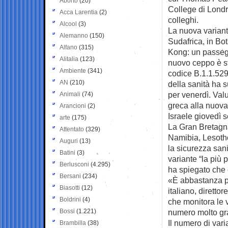
Aborto
(20)
College di Londra
Acca Larentia
(2)
colleghi.
Alcool
(3)
La nuova variant
Alemanno
(150)
Sudafrica, in B
Alfano
(315)
Kong: un passeg
Alitalia
(123)
nuovo ceppo è st
Ambiente
(341)
codice B.1.1.52
AN
(210)
della sanità ha 
per venerdì. Val
Animali
(74)
greca alla nuova
Arancioni
(2)
Israele giovedì s
arte
(175)
La Gran Bretagna 
Attentato
(329)
Namibia, Lesoth
Auguri
(13)
la sicurezza san
Batini
(3)
variante “la più 
Berlusconi
(4.295)
ha spiegato che 
Bersani
(234)
«È abbastanza p
Biasotti
(12)
italiano, diretto
Boldrini
(4)
che monitora le 
Bossi
(1.221)
numero molto gr
Il numero di vari
Brambilla
(38)