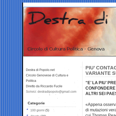
PIU’ CONTA
Destra di Popolo.net
VARIANTE 
Circolo Genovese di Cultura e
Politica
“E’ LA PIU’ 
Diretto da Riccardo Fucile
CONFONDERE I
Scrivici: destradipopolo@gmail.com
ALTRI SEI PAE
Categorie
«Appena osservat
di
mutazioni vera
100 giorni
(5)
cui Thomas Peaco