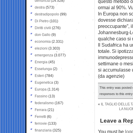
denuncia
(14.528)
questo metodo os
ormai al 90%. Vu
destra
(573)
In Europa non so
destradipopolo
(99)
dovesse dichiara
Di Pietro
(101)
preoccupante”, i
Diritti civili
(276)
Johannesburg-Lon
don Gallo
(9)
qualche caso si r
economia
(2.331)
Il Sudafrica ha 
elezioni
(3.303)
totale. Si ipotiz
emergenza
(3.077)
immunodepresso (
Energia
(45)
settimane o mesi
Esselunga
(2)
si accumulasse u
(da agenzie)
Esteri
(784)
Eugenetica
(3)
This entry was posted 
Europa
(1.314)
responses to this entr
Fassino
(13)
federalismo
(167)
«
IL TAGLIO DELLE 
LA NUO
Ferrara
(21)
Ferretti
(6)
Leave a Rep
ferrovie
(133)
finanziaria
(325)
You must be
log