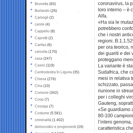
coronavirus, la p
Brunetta
(83)
loro interno – è c
Burlando
(26)
Alfa.
Camogli
(2)
«Ha sia le mutaz
canile
(4)
potrebbero confo
Cappello
(8)
che i nostri anti
Caprotti
(2)
regioni. B.1.1.52
Caritas
(6)
per ora teorico,
carovita
(170)
dei guariti e dei
casa
(247)
proteggano men
La variante è sta
Casini
(119)
Sudafrica, che c
Centrodestra in Liguria
(35)
mesi in relativa t
Chiesa
(276)
schizzato, passa
Cina
(10)
riunione in strea
Comune
(342)
per i colleghi vir
Coop
(7)
Gauteng, sopratt
Cossiga
(7)
«Se guardiamo ai
Costume
(5.581)
80-100 campioni
criminalità
(1.402)
l’intero genoma,
democratici e progressisti
(19)
caratteristica c