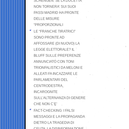
SCHENGEN. SE LA DUCETTA
NON TORNERA’ SUI SUOI
PASSI MADRID HA PRONTE
DELLE MISURE
“PROPORZIONALI
LE “FRANCHE TIRATRICI”
SONO PRONTE AD
AFFOSSARE (DI NUOVO) LA
LEGGE ELETTORALE? IL
BLUFF SULLE PREFERENZE
ANNUNCIATO CON TONI
TRIONFALISTICI DA MELONI E
ALLEATI FA INCAZZARE LE
PARLAMENTARI DEL
CENTRODESTRA,
INCAROGNITE
SULL’ALTERNANZA DI GENERE
CHE NON C’E’
FACT-CHECKING: I FALSI
MESSAGGI E LA PROPAGANDA
DIETRO LA TRAGEDIA DI
CEUTA: LA DISINFORMAZIONE