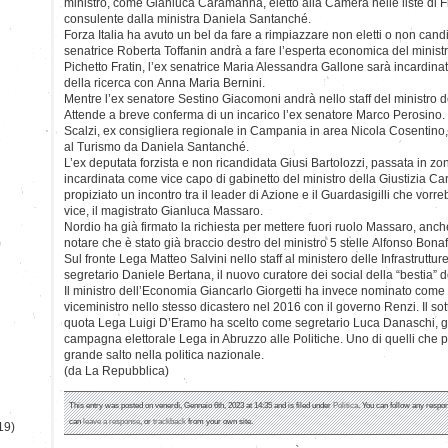
ministro, come Gianluca Caramanna, eletto alla Camera nelle liste di Fra
consulente dalla ministra Daniela Santanché.
Forza Italia ha avuto un bel da fare a rimpiazzare non eletti o non candi
senatrice Roberta Toffanin andrà a fare l’esperta economica del minist
Pichetto Fratin, l’ex senatrice Maria Alessandra Gallone sarà incardinat
della ricerca con Anna Maria Bernini.
Mentre l’ex senatore Sestino Giacomoni andrà nello staff del ministro de
Attende a breve conferma di un incarico l’ex senatore Marco Perosino. 
Scalzi, ex consigliera regionale in Campania in area Nicola Cosentino
al Turismo da Daniela Santanché.
L’ex deputata forzista e non ricandidata Giusi Bartolozzi, passata in zo
incardinata come vice capo di gabinetto del ministro della Giustizia Car
propiziato un incontro tra il leader di Azione e il Guardasigilli che vor
vice, il magistrato Gianluca Massaro.
Nordio ha già firmato la richiesta per mettere fuori ruolo Massaro, anc
)
notare che è stato già braccio destro del ministro 5 stelle Alfonso Bona
Sul fronte Lega Matteo Salvini nello staff al ministero delle Infrastruttu
segretario Daniele Bertana, il nuovo curatore dei social della “bestia” d
Il ministro dell’Economia Giancarlo Giorgetti ha invece nominato come 
viceministro nello stesso dicastero nel 2016 con il governo Renzi. Il sott
quota Lega Luigi D’Eramo ha scelto come segretario Luca Danaschi, g
campagna elettorale Lega in Abruzzo alle Politiche. Uno di quelli che pr
grande salto nella politica nazionale.
(da La Repubblica)
This entry was posted on venerdì, Gennaio 6th, 2023 at 14:35 and is filed under
Politica
. You can follow any respon
can
leave a response
, or
trackback
from your own site.
19)