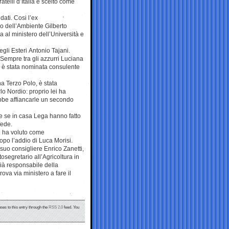
telli d’Italia e scelto come
dati. Cosi l’ex
ro dell’Ambiente Gilberto
a al ministero dell’Università e
gli Esteri Antonio Tajani.
Sempre tra gli azzurri Luciana
, è stata nominata consulente
na Terzo Polo, è stata
lo Nordio: proprio lei ha
rebbe affiancarle un secondo
he se in casa Lega hanno fatto
fede.
re ha voluto come
opo l’addio di Luca Morisi.
suo consigliere Enrico Zanetti,
osegretario all’Agricoltura in
ià responsabile della
ova via ministero a fare il
ses to this entry through the
RSS 2.0
feed. You