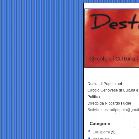
Destra di Popolo.net
Circolo Genovese di Cultura e
Politica
Diretto da Riccardo Fucile
Scrivici: destradipopolo@gma
Categorie
100 giorni
(5)