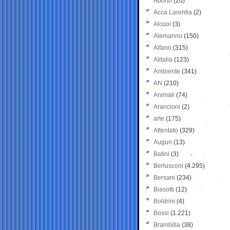
Aborto
(20)
Acca Larentia
(2)
Alcool
(3)
Alemanno
(150)
Alfano
(315)
Alitalia
(123)
Ambiente
(341)
AN
(210)
Animali
(74)
Arancioni
(2)
arte
(175)
Attentato
(329)
Auguri
(13)
Batini
(3)
Berlusconi
(4.295)
Bersani
(234)
Biasotti
(12)
Boldrini
(4)
Bossi
(1.221)
Brambilla
(38)