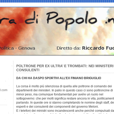
POLTRONE PER EX ULTRA’ E TROMBATI: NEI MINISTERI
CONSULENTI
DA CHI HA DASPO SPORTIVI ALL’EX FINIANO BRIGUGLIO
La corsa è molto più silenziosa di quella alle poltrone di comando dei
il.com
dipartimenti dei ministeri. In palio in questo caso ci sono poltroncine di
minor peso, ma comunque fondamentali per avere un ruolo nel
sottogoverno: che per molti significa restare ancora in vita, politicamen
parlando. In queste ore si stanno completando le nomine degli staff, de
esperti e dei consulenti dei componenti del governo Meloni.
E i telefoni dei ministri sono incandescenti anche perché compulsati d