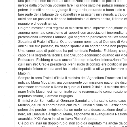
una pletora di non ricandidati alle elezioni, non eletti o di politici che
invece dalla provincia vogliono fare il grande salto nei palazzi romani 
potere. In molti hanno raggiungo il traguardo, entrando a buon titolo a
fare parte della falange dei gabinettisti e assistenti ministeriali. E tr
arrivi con un passato a dir poco turbolento e di destra destra, il fronte
maggiore di questi tempi.
Un gran movimento si registra al ministero delle Imprese e del made in 
appena nominato consulente ai rapporti con associazioni imprenditoria
professionali Umberto Formosa, già segretario particolare dell’ex sind
Sboarina di Fratelli d’Italia. Quando venne nominato al Comune di Vero
articoli sul suo passato, tra daspo sportivi e un soprannome non proprio
Urso come capo di gabinetto ha poi nominato Federico Eichberg, che già
capo della segreteria tecnica allo Sviluppo economico quando era vice
Berlusconi. Eichberg è stato anche “direttore relazioni internazionali” 
cui il ministro Urso è presidente. Per il ruolo di consigliere politico in 
deputato finiano che da anni ha lasciato la politica attiva per lavorare
Maiolini.
Sempre in area Fratelli d’Italia il ministro dell’Agricoltura Francesco Lol
indicato Maria Modaffari, già componente commissione nazionale disci
assessore comunale a Roma in quota di Fratelli d’Italia. Il ministro dell
mare Nello Musumeci ha nominato come responsabile comunicazione de
deputato finiano, Carmelo Briguglio.
Il ministro dei Beni culturali Gennaro Sangiuliano ha scelto come cap
Merlino, dal 2019 coordinatore cultura di Fratelli d’Italia nel Lazio: no
polemiche perché il ministero ha un ruolo nella desecretazione degli att
nero, ed Emanuele è figlio di Mario, esponente di Avanguardia Nazional
anarchico XXII Marzo in cui militava Pietro Valpreda.
C’è poi chi avrà un doppio ruolo: non solo da deputato ma anche da co