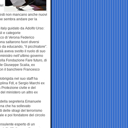
del
a questi non mancano anche nuovi
 che sembra andare per la
italy guidato da Adolfo Urso:
li e categorie
aco di Verona Federico
na saltarono fuori diversi
 da educando, “il picchiatore”.
 aveva svolto il ruolo di suo
ministro nell’ultimo governo
della Fondazione Fare futuro, di
pole Giuseppe Scalia, ex
 con il banchiere Francesco
lobrigida nel suo staff ha
plina FdI, e Sergio Marchi ex
a Protezione civile e del
l ministero un altro ex
o della segreteria Emanuele
mina che ha sollevato
i delle stragi del terrorismo
e e poi fondatore del circolo
nsulente esperto di un