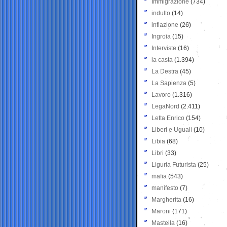
Immigrazione
(734)
indulto
(14)
inflazione
(26)
Ingroia
(15)
Interviste
(16)
la casta
(1.394)
La Destra
(45)
La Sapienza
(5)
Lavoro
(1.316)
LegaNord
(2.411)
Letta Enrico
(154)
Liberi e Uguali
(10)
Libia
(68)
Libri
(33)
Liguria Futurista
(25)
mafia
(543)
manifesto
(7)
Margherita
(16)
Maroni
(171)
Mastella
(16)