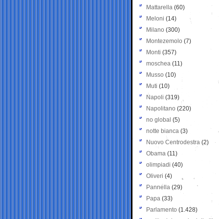
Mattarella
(60)
Meloni
(14)
Milano
(300)
Montezemolo
(7)
Monti
(357)
moschea
(11)
Musso
(10)
Muti
(10)
Napoli
(319)
Napolitano
(220)
no global
(5)
notte bianca
(3)
Nuovo Centrodestra
(2)
Obama
(11)
olimpiadi
(40)
Oliveri
(4)
Pannella
(29)
Papa
(33)
Parlamento
(1.428)