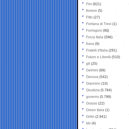
Fini
(821)
fioriere
(5)
Fitto
(27)
Fontana di Trevi
(1)
Formigoni
(90)
Forza Italia
(596)
frana
(9)
Fratelli d'Italia
(291)
Futuro e Libertà
(510)
g8
(25)
Gelmini
(68)
Genova
(542)
Giannino
(10)
Giustizia
(5.784)
governo
(5.799)
Grasso
(22)
Green Italia
(1)
Grillo
(2.941)
Idv
(4)