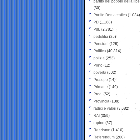
partito del popolo della libe
(30)
Partito Democratico
(1.034)
PD
(1.188)
PdL
(2.781)
pedofilia
(25)
Pensioni
(129)
Politica
(40.814)
polizia
(253)
Porto
(12)
povertà
(502)
Presepe
(14)
Primarie
(149)
Prodi
(52)
Provincia
(139)
radici e valori
(3.682)
RAI
(359)
rapine
(37)
Razzismo
(1.410)
Referendum
(200)