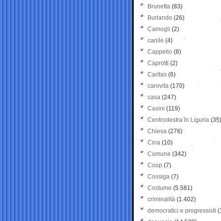
Brunetta
(83)
Burlando
(26)
Camogli
(2)
canile
(4)
Cappello
(8)
Caprotti
(2)
Caritas
(6)
carovita
(170)
casa
(247)
Casini
(119)
Centrodestra in Liguria
(35
Chiesa
(276)
Cina
(10)
Comune
(342)
Coop
(7)
Cossiga
(7)
Costume
(5.581)
criminalità
(1.402)
democratici e progressisti
(