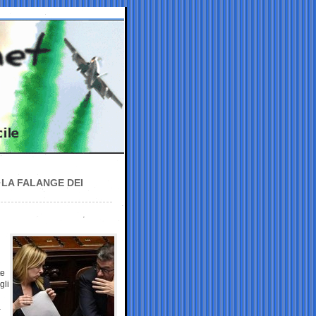
 LA FALANGE DEI
te
gli
a