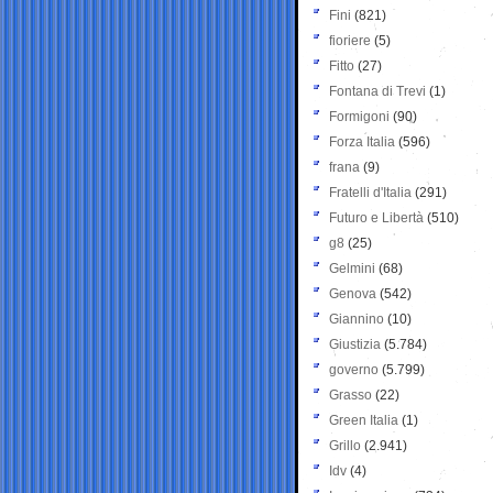
Fini
(821)
fioriere
(5)
Fitto
(27)
Fontana di Trevi
(1)
Formigoni
(90)
Forza Italia
(596)
frana
(9)
Fratelli d'Italia
(291)
Futuro e Libertà
(510)
g8
(25)
Gelmini
(68)
Genova
(542)
Giannino
(10)
Giustizia
(5.784)
governo
(5.799)
Grasso
(22)
Green Italia
(1)
Grillo
(2.941)
Idv
(4)