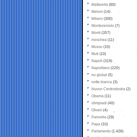
Mattarella
(60)
Meloni
(14)
Milano
(300)
Montezemolo
(7)
Monti
(357)
moschea
(11)
Musso
(10)
Muti
(10)
Napoli
(319)
Napolitano
(220)
no global
(5)
notte bianca
(3)
Nuovo Centrodestra
(2)
Obama
(11)
olimpiadi
(40)
Oliveri
(4)
Pannella
(29)
Papa
(33)
Parlamento
(1.428)