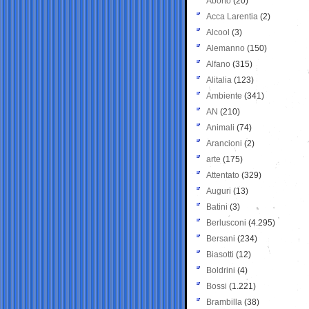
Aborto
(20)
Acca Larentia
(2)
Alcool
(3)
Alemanno
(150)
Alfano
(315)
Alitalia
(123)
Ambiente
(341)
AN
(210)
Animali
(74)
Arancioni
(2)
arte
(175)
Attentato
(329)
Auguri
(13)
Batini
(3)
Berlusconi
(4.295)
Bersani
(234)
Biasotti
(12)
Boldrini
(4)
Bossi
(1.221)
Brambilla
(38)