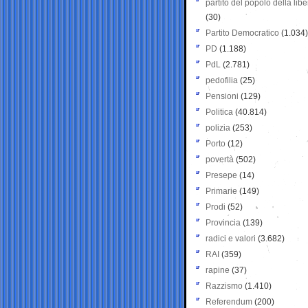
partito del popolo della libe
(30)
Partito Democratico
(1.034)
PD
(1.188)
PdL
(2.781)
pedofilia
(25)
Pensioni
(129)
Politica
(40.814)
polizia
(253)
Porto
(12)
povertà
(502)
Presepe
(14)
Primarie
(149)
Prodi
(52)
Provincia
(139)
radici e valori
(3.682)
RAI
(359)
rapine
(37)
Razzismo
(1.410)
Referendum
(200)