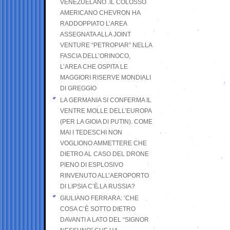
VENEZUELANO .IL COLOSSO
AMERICANO CHEVRON HA
RADDOPPIATO L’AREA
ASSEGNATA ALLA JOINT
VENTURE “PETROPIAR” NELLA
FASCIA DELL’ORINOCO,
L’AREA CHE OSPITA LE
MAGGIORI RISERVE MONDIALI
DI GREGGIO
LA GERMANIA SI CONFERMA IL
VENTRE MOLLE DELL’EUROPA
(PER LA GIOIA DI PUTIN). COME
MAI I TEDESCHI NON
VOGLIONO AMMETTERE CHE
DIETRO AL CASO DEL DRONE
PIENO DI ESPLOSIVO
RINVENUTO ALL’AEROPORTO
DI LIPSIA C’È LA RUSSIA?
GIULIANO FERRARA: ’CHE
COSA C’È SOTTO DIETRO
DAVANTI A LATO DEL “SIGNOR