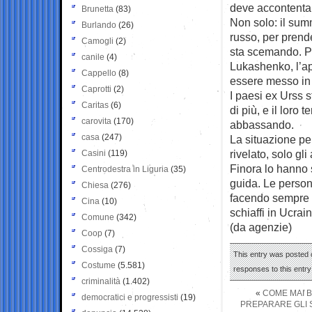
deve accontentare
Brunetta
(83)
Non solo: il sum
Burlando
(26)
russo, per prend
Camogli
(2)
sta scemando. Pe
canile
(4)
Lukashenko, l’ap
Cappello
(8)
essere messo in
Caprotti
(2)
I paesi ex Urss
Caritas
(6)
di più, e il loro 
carovita
(170)
abbassando.
casa
(247)
La situazione pe
rivelato, solo gli
Casini
(119)
Finora lo hanno 
Centrodestra in Liguria
(35)
guida. Le person
Chiesa
(276)
facendo sempre p
Cina
(10)
schiaffi in Ucrain
Comune
(342)
(da agenzie)
Coop
(7)
Cossiga
(7)
This entry was posted 
Costume
(5.581)
responses to this entr
criminalità
(1.402)
«
COME MAI B
democratici e progressisti
(19)
PREPARARE GLI S