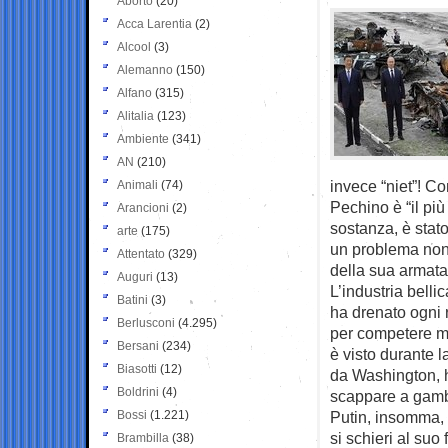
Aborto
(20)
Acca Larentia
(2)
Alcool
(3)
Alemanno
(150)
Alfano
(315)
Alitalia
(123)
Ambiente
(341)
AN
(210)
invece “niet”! Co
Animali
(74)
Pechino è “il più
Arancioni
(2)
sostanza, è stato
arte
(175)
un problema non 
Attentato
(329)
della sua armata
Auguri
(13)
L’industria belli
Batini
(3)
ha drenato ogni 
Berlusconi
(4.295)
per competere mi
Bersani
(234)
è visto durante la
Biasotti
(12)
da Washington, h
Boldrini
(4)
scappare a gamb
Bossi
(1.221)
Putin, insomma, 
si schieri al suo 
Brambilla
(38)