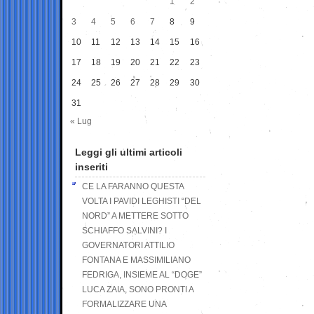
1
2
3
4
5
6
7
8
9
10
11
12
13
14
15
16
17
18
19
20
21
22
23
24
25
26
27
28
29
30
31
« Lug
Leggi gli ultimi articoli
inseriti
CE LA FARANNO QUESTA
VOLTA I PAVIDI LEGHISTI “DEL
NORD” A METTERE SOTTO
SCHIAFFO SALVINI? I
GOVERNATORI ATTILIO
FONTANA E MASSIMILIANO
FEDRIGA, INSIEME AL “DOGE”
LUCA ZAIA, SONO PRONTI A
FORMALIZZARE UNA