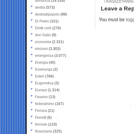
denuncia
(14.528)
I RAGAZZI FANNU
destra
(573)
Leave a Rep
destradipopolo
(99)
You must be
log
Di Pietro
(101)
Diritti civili
(276)
don Gallo
(9)
economia
(2.331)
elezioni
(3.303)
emergenza
(3.077)
Energia
(45)
Esselunga
(2)
Esteri
(784)
Eugenetica
(3)
Europa
(1.314)
Fassino
(13)
federalismo
(167)
Ferrara
(21)
Ferretti
(6)
ferrovie
(133)
finanziaria
(325)