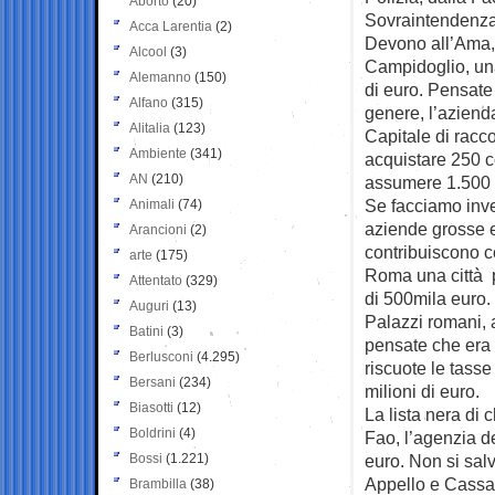
Aborto
(20)
Sovraintendenza 
Acca Larentia
(2)
Devono all’Ama, 
Alcool
(3)
Campidoglio, una
Alemanno
(150)
di euro. Pensate
Alfano
(315)
genere, l’aziend
Alitalia
(123)
Capitale di raccol
Ambiente
(341)
acquistare 250 c
AN
(210)
assumere 1.500 n
Se facciamo inve
Animali
(74)
aziende grosse e 
Arancioni
(2)
contribuiscono c
arte
(175)
Roma una città p
Attentato
(329)
di 500mila euro. 
Auguri
(13)
Palazzi romani, 
Batini
(3)
pensate che era 
Berlusconi
(4.295)
riscuote le tasse
Bersani
(234)
milioni di euro.
Biasotti
(12)
La lista nera di 
Boldrini
(4)
Fao, l’agenzia d
Bossi
(1.221)
euro. Non si sal
Appello e Cassa
Brambilla
(38)