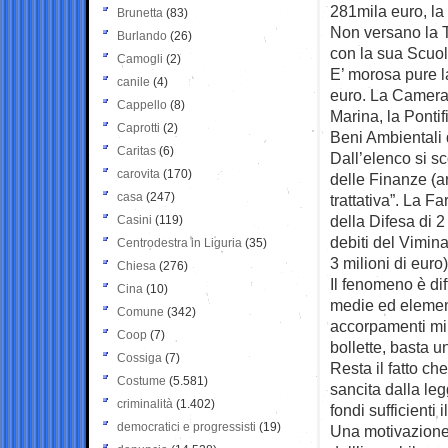
281mila euro, la
Brunetta
(83)
Non versano la T
Burlando
(26)
con la sua Scuola
Camogli
(2)
E’ morosa pure l
canile
(4)
euro. La Camera 
Cappello
(8)
Marina, la Ponti
Caprotti
(2)
Beni Ambientali
Caritas
(6)
Dall’elenco si s
carovita
(170)
delle Finanze (ar
casa
(247)
trattativa”. La F
della Difesa di 2
Casini
(119)
debiti del Vimina
Centrodestra in Liguria
(35)
3 milioni di euro)
Chiesa
(276)
Il fenomeno è dif
Cina
(10)
medie ed element
Comune
(342)
accorpamenti mini
Coop
(7)
bollette, basta u
Cossiga
(7)
Resta il fatto ch
Costume
(5.581)
sancita dalla leg
criminalità
(1.402)
fondi sufficient
democratici e progressisti
(19)
Una motivazione