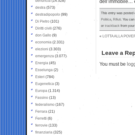
denuncia
(14.528)
dell’immobile… e
destra
(573)
This entry was posted o
destradipopolo
(99)
Politica
,
Rifiuti
. You can
Di Pietro
(101)
or
trackback
from your 
Diritti civili
(276)
don Gallo
(9)
«
LOTTA ALLA POVER
economia
(2.331)
elezioni
(3.303)
Leave a Rep
emergenza
(3.077)
Energia
(45)
You must be
log
Esselunga
(2)
Esteri
(784)
Eugenetica
(3)
Europa
(1.314)
Fassino
(13)
federalismo
(167)
Ferrara
(21)
Ferretti
(6)
ferrovie
(133)
finanziaria
(325)