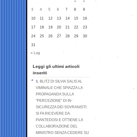
1
2
3
4
5
6
7
8
9
10
11
12
13
14
15
16
17
18
19
20
21
22
23
24
25
26
27
28
29
30
31
« Lug
Leggi gli ultimi articoli
inseriti
IL BLITZ DI SILVIA SALIS AL
VIMINALE CHE SPIAZZA LA
PROPAGANDA SULLA
“PERCEZIONE” DI IN-
SICUREZZA DEI SOVRANISTI:
SI FA RICEVERE DA
PIANTEDOSI E OTTIENE LA
COLLABORAZIONE DEL
MINISTRO SENZA CEDERE SU