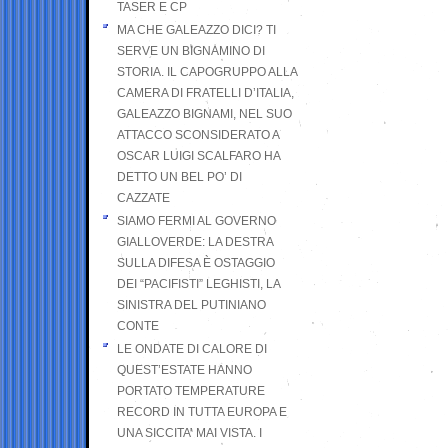
TASER E CP
MA CHE GALEAZZO DICI? TI
SERVE UN BIGNAMINO DI
STORIA. IL CAPOGRUPPO ALLA
CAMERA DI FRATELLI D’ITALIA,
GALEAZZO BIGNAMI, NEL SUO
ATTACCO SCONSIDERATO A
OSCAR LUIGI SCALFARO HA
DETTO UN BEL PO’ DI
CAZZATE
SIAMO FERMI AL GOVERNO
GIALLOVERDE: LA DESTRA
SULLA DIFESA È OSTAGGIO
DEI “PACIFISTI” LEGHISTI, LA
SINISTRA DEL PUTINIANO
CONTE
LE ONDATE DI CALORE DI
QUEST’ESTATE HANNO
PORTATO TEMPERATURE
RECORD IN TUTTA EUROPA E
UNA SICCITA’ MAI VISTA. I