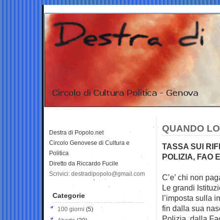
QUANDO LO
Destra di Popolo.net
Circolo Genovese di Cultura e
TASSA SUI RIFI
Politica
POLIZIA, FAO E
Diretto da Riccardo Fucile
Scrivici: destradipopolo@gmail.com
C’e’ chi non paga
Le grandi
Istitu
Categorie
l’imposta sulla 
fin dalla sua nasc
100 giorni
(5)
Polizia, dalla Fa