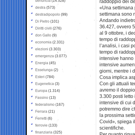
denuncia
(14.528)
raddoppio dei dec
«Una settimana pr
destra
(573)
settimana sono 
destradipopolo
(99)
Andando indietro d
Di Pietro
(101)
36.427, ovvero 5
Diritti civili
(276)
al 9 ottobre, i d
don Gallo
(9)
tempo di raddoppi
economia
(2.331)
l’analisi, i casi
elezioni
(3.303)
tempo di raddoppi
emergenza
(3.077)
intensive hanno s
Energia
(45)
intensive aumen
Esselunga
(2)
giorni, mentre i 
Cosa implica asp
Esteri
(784)
Con gli attuali t
Eugenetica
(3)
avremo il doppio 
Europa
(1.314)
3.300 posti letto
Fassino
(13)
intensive di cui 
federalismo
(167)
potremmo dire che
Ferrara
(21)
la prossima setti
Ferretti
(6)
Covid», spiega i
ferrovie
(133)
scientifiche.
finanziaria
(325)
Per quanto riguar