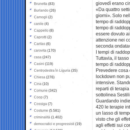
giovedì erano cir
Brunetta
(83)
«Da quattro sett
Burlando
(26)
giorni». Solo nel
Camogli
(2)
tempo di raddoppi
canile
(4)
tempo di raddopp
Cappello
(8)
essere dovuto ai
Caprotti
(2)
attenzione nei co
Caritas
(6)
seconda ondata
carovita
(170)
I tempi di raddop
casa
(247)
Tuttavia, il tass
tempo di raddopp
Casini
(119)
Prevedere cosa c
Centrodestra in Liguria
(35)
lockdown non può
Chiesa
(276)
intensive. Stando
Cina
(10)
reparti di terap
Comune
(342)
sottolinea Sestili
Coop
(7)
Guardando indiet
Cossiga
(7)
420 le terapie i
Costume
(5.581)
un lasso di temp
criminalità
(1.402)
visto che gli effe
democratici e progressisti
(19)
agli effetti sui c