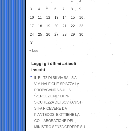
1
2
3
4
5
6
7
8
9
10
11
12
13
14
15
16
17
18
19
20
21
22
23
24
25
26
27
28
29
30
31
« Lug
Leggi gli ultimi articoli
inseriti
IL BLITZ DI SILVIA SALIS AL
VIMINALE CHE SPIAZZA LA
PROPAGANDA SULLA
“PERCEZIONE” DI IN-
SICUREZZA DEI SOVRANISTI:
SI FA RICEVERE DA
PIANTEDOSI E OTTIENE LA
COLLABORAZIONE DEL
MINISTRO SENZA CEDERE SU