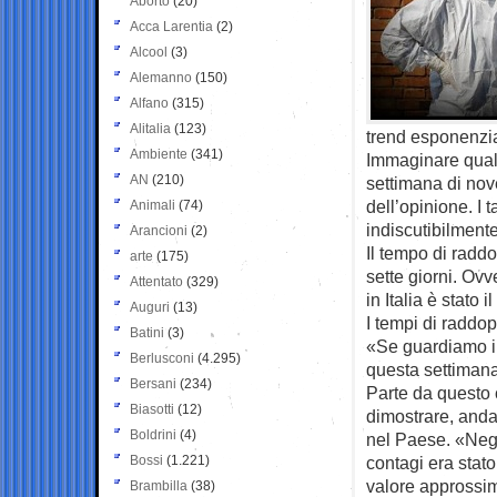
Aborto
(20)
Acca Larentia
(2)
Alcool
(3)
Alemanno
(150)
Alfano
(315)
Alitalia
(123)
trend esponenzia
Ambiente
(341)
Immaginare quali
AN
(210)
settimana di nov
dell’opinione. I 
Animali
(74)
indiscutibilment
Arancioni
(2)
Il tempo di raddop
arte
(175)
sette giorni. Ov
Attentato
(329)
in Italia è stato
Auguri
(13)
I tempi di raddop
Batini
(3)
«Se guardiamo il 
Berlusconi
(4.295)
questa settimana,
Bersani
(234)
Parte da questo c
Biasotti
(12)
dimostrare, andan
Boldrini
(4)
nel Paese. «Negli
Bossi
(1.221)
contagi era stato
valore approssima
Brambilla
(38)