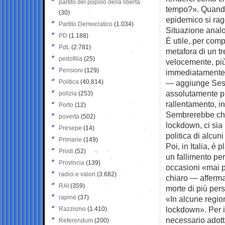
partito del popolo della libertà
tempo?». Quando 
(30)
epidemico si rag
Partito Democratico
(1.034)
Situazione analo
PD
(1.188)
È utile, per comp
PdL
(2.781)
metafora di un tr
pedofilia
(25)
velocemente, più
Pensioni
(129)
immediatamente. 
Politica
(40.814)
— aggiunge Sestil
assolutamente pl
polizia
(253)
rallentamento, in
Porto
(12)
Sembrerebbe che,
povertà
(502)
lockdown, ci sia
Presepe
(14)
politica di alcun
Primarie
(149)
Poi, in Italia, 
Prodi
(52)
un fallimento per
Provincia
(139)
occasioni «mai p
radici e valori
(3.682)
chiaro — afferma 
RAI
(359)
morte di più per
rapine
(37)
«In alcune regioni
lockdown». Per i
Razzismo
(1.410)
necessario adotta
Referendum
(200)