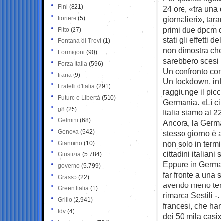
Fini
(821)
24 ore, «tra una 
fioriere
(5)
giornalieri», tar
primi due dpcm di
Fitto
(27)
stati gli effetti
Fontana di Trevi
(1)
non dimostra che
Formigoni
(90)
sarebbero scesi s
Forza Italia
(596)
Un confronto co
frana
(9)
Un lockdown, infa
Fratelli d'Italia
(291)
raggiunge il pic
Futuro e Libertà
(510)
Germania. «Lì ci
g8
(25)
Italia siamo al 2
Gelmini
(68)
Ancora, la German
Genova
(542)
stesso giorno è 
non solo in termi
Giannino
(10)
cittadini italiani
Giustizia
(5.784)
Eppure in German
governo
(5.799)
far fronte a una s
Grasso
(22)
avendo meno tera
Green Italia
(1)
rimarca Sestili -
Grillo
(2.941)
francesi, che han
Idv
(4)
dei 50 mila casi»