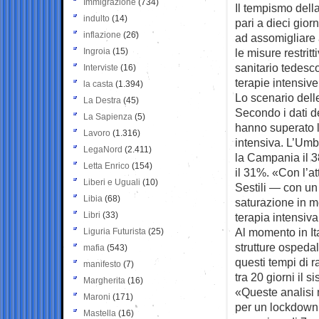
Immigrazione
(734)
Il tempismo dell
indulto
(14)
pari a dieci gior
inflazione
(26)
ad assomigliare 
Ingroia
(15)
le misure restrit
sanitario tedesco
Interviste
(16)
terapie intensiv
la casta
(1.394)
Lo scenario delle
La Destra
(45)
Secondo i dati de
La Sapienza
(5)
hanno superato la
Lavoro
(1.316)
intensiva. L’Umbr
LegaNord
(2.411)
la Campania il 3
Letta Enrico
(154)
il 31%. «Con l’at
Liberi e Uguali
(10)
Sestili — con un
Libia
(68)
saturazione in me
Libri
(33)
terapia intensiv
Al momento in Ita
Liguria Futurista
(25)
strutture ospeda
mafia
(543)
questi tempi di 
manifesto
(7)
tra 20 giorni il s
Margherita
(16)
«Queste analisi 
Maroni
(171)
per un lockdown:
Mastella
(16)