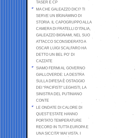
TASER E CP
MA CHE GALEAZZO DICI? TI
SERVE UN BIGNAMINO DI
STORIA. IL CAPOGRUPPO ALLA
CAMERA DI FRATELLI D’ITALIA,
GALEAZZO BIGNAMI, NEL SUO
ATTACCO SCONSIDERATO A
OSCAR LUIGI SCALFARO HA
DETTO UN BEL PO’ DI
CAZZATE
SIAMO FERMI AL GOVERNO
GIALLOVERDE: LA DESTRA
SULLA DIFESA È OSTAGGIO
DEI “PACIFISTI” LEGHISTI, LA
SINISTRA DEL PUTINIANO
CONTE
LE ONDATE DI CALORE DI
QUEST’ESTATE HANNO
PORTATO TEMPERATURE
RECORD IN TUTTA EUROPA E
UNA SICCITA’ MAI VISTA. I