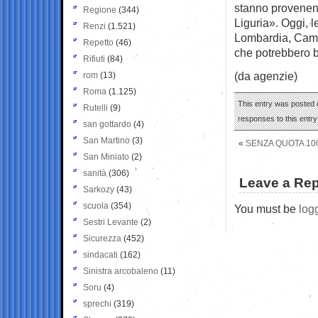
stanno provenen
Regione
(344)
Liguria». Oggi, 
Renzi
(1.521)
Lombardia, Campa
Repetto
(46)
che potrebbero b
Rifiuti
(84)
(da agenzie)
rom
(13)
Roma
(1.125)
This entry was posted o
Rutelli
(9)
responses to this entr
san gottardo
(4)
San Martino
(3)
«
SENZA QUOTA 10
San Miniato
(2)
sanità
(306)
Leave a Rep
Sarkozy
(43)
scuola
(354)
You must be
log
Sestri Levante
(2)
Sicurezza
(452)
sindacati
(162)
Sinistra arcobaleno
(11)
Soru
(4)
sprechi
(319)