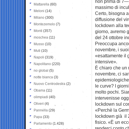
non prima di 7—1
Mattarella
(60)
massimo di incub
Meloni
(14)
Certo, bisogna a
Milano
(300)
diffusione del v
Montezemolo
(7)
lockdown alla te
Monti
(357)
giorno, avremo g
del 24 ottobre in
moschea
(11)
Preoccupa ancora 
Musso
(10)
novembre, i suoi
Muti
(10)
«esattamente il g
Napoli
(319)
intensive».
Napolitano
(220)
È chiaro che un 
no global
(5)
novembre, ci sar
notte bianca
(3)
epidemiologiche 
Nuovo Centrodestra
(2)
le curve? I gior
Obama
(11)
molto pochi. Siam
olimpiadi
(40)
intervenisse oggi
lockdown sul con
Oliveri
(4)
«Perchè la Germa
Pannella
(29)
lockdown già il 
Papa
(33)
fisico. «È un ec
Parlamento
(1.428)
renderci conto c