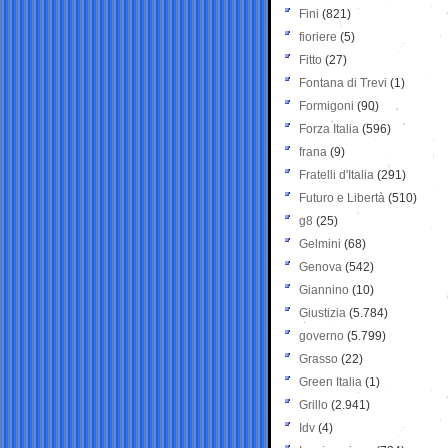
Fini
(821)
fioriere
(5)
Fitto
(27)
Fontana di Trevi
(1)
Formigoni
(90)
Forza Italia
(596)
frana
(9)
Fratelli d'Italia
(291)
Futuro e Libertà
(510)
g8
(25)
Gelmini
(68)
Genova
(542)
Giannino
(10)
Giustizia
(5.784)
governo
(5.799)
Grasso
(22)
Green Italia
(1)
Grillo
(2.941)
Idv
(4)