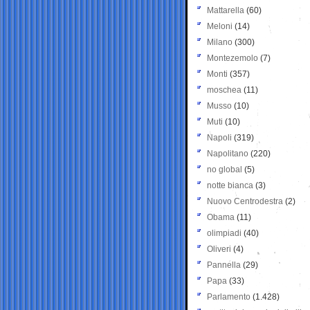
Mattarella
(60)
Meloni
(14)
Milano
(300)
Montezemolo
(7)
Monti
(357)
moschea
(11)
Musso
(10)
Muti
(10)
Napoli
(319)
Napolitano
(220)
no global
(5)
notte bianca
(3)
Nuovo Centrodestra
(2)
Obama
(11)
olimpiadi
(40)
Oliveri
(4)
Pannella
(29)
Papa
(33)
Parlamento
(1.428)