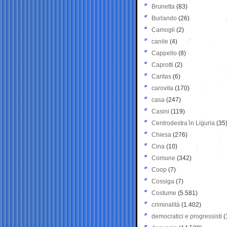
Brunetta
(83)
Burlando
(26)
Camogli
(2)
canile
(4)
Cappello
(8)
Caprotti
(2)
Caritas
(6)
carovita
(170)
casa
(247)
Casini
(119)
Centrodestra in Liguria
(35
Chiesa
(276)
Cina
(10)
Comune
(342)
Coop
(7)
Cossiga
(7)
Costume
(5.581)
criminalità
(1.402)
democratici e progressisti
(