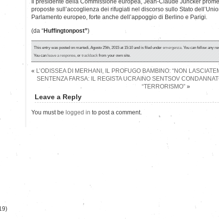
Il presidente della Commissione europea, Jean-Claude Juncker promet
proposte sull’accoglienza dei rifugiati nel discorso sullo Stato dell’Uni
Parlamento europeo, forte anche dell’appoggio di Berlino e Parigi.
(da “
Huffingtonpost”
)
This entry was posted on martedì, Agosto 25th, 2015 at 15:10 and is filed under
emergenza
. You can follow any re
You can
leave a response
, or
trackback
from your own site.
«
L’ODISSEA DI MERHANI, IL PROFUGO BAMBINO: “NON LASCIATE
SENTENZA FARSA: IL REGISTA UCRAINO SENTSOV CONDANNATO 
“TERRORISMO”
»
Leave a Reply
You must be
logged in
to post a comment.
)
19)