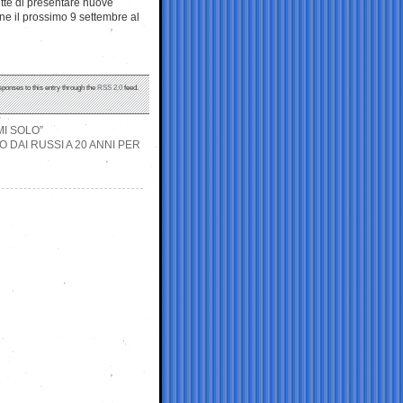
te di presentare nuove
one il prossimo 9 settembre al
sponses to this entry through the
RSS 2.0
feed.
MI SOLO”
DAI RUSSI A 20 ANNI PER