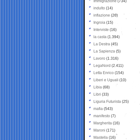
Immigrazione
(734)
indulto
(14)
inflazione
(26)
Ingroia
(15)
Interviste
(16)
la casta
(1.394)
La Destra
(45)
La Sapienza
(5)
Lavoro
(1.316)
LegaNord
(2.411)
Letta Enrico
(154)
Liberi e Uguali
(10)
Libia
(68)
Libri
(33)
Liguria Futurista
(25)
mafia
(543)
manifesto
(7)
Margherita
(16)
Maroni
(171)
Mastella
(16)