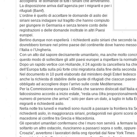
accoglierà le domande di tutti i siriani che arriveranno.
La disposizione arriva dall’agenzia per i migranti e per i
rifugiati (Bamf).
L’ordine è quello di accettare le domande di asilo dei
siriani senza indagare sul tragitto che hanno compiuto
per giungere in Germania e senza tenere conto delle
registrazioni o delle domande inoltrate in altri Paesi
europei.
Berlino dunque non espellerà i richiedenti asilo siriani che secondo l
dovrebbero tornare nel primo paese del continente dove hanno messo p
l’Italia o l’Ungheria.
Con un atto dal sapore decisamente umanitario, ma anche molto concr
questo modo di sollecitare gli altri paesi europei a rispettare la normativ
Dopo un rapido vertice con Hollande, il 24 agosto la cancelliera ha chi
dell’Europa tutta sulla più forte crisi migratoria dalla fine della second
Nel documento in 10 punti elaborato dal ministero degli Esteri tedesco s
anche la richiesta di stabilire delle quote di rifugiati che ciascun pa
obbligato ad accogliere dopo l’arrivo sulle coste Mediterranee.
Per la Commissione europea i 40mila che saranno dislocati dall’Italia e 
faticosissimo accordo a inizio estate, “resta una cifra proporzionalmente
numero di persone che arriva”: solo per dare un dato, a luglio in tutta 
migranti e richiedenti asilo.
Nella notte tra lunedì e martedì sono riusciti a passare la frontiera tra
richiedenti asilo, in maggioranza siriani, protagonisti nei giorni scorsi d
macedone al confine tra Grecia e Macedonia.
Gli operatori umanitari confermano che l muro non servirà a fermare la
soltanto un altro ostacolo, riusciranno a passarci sopra o sotto, oppur
Croazia”, avvertono i lavoratori della ong riportati dal New York Times