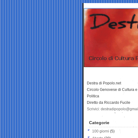
Destra di Popolo.net
Circolo Genovese di Cultura e
Politica
Diretto da Riccardo Fucile
Scrivici: destradipopolo@gma
Categorie
100 giorni
(5)