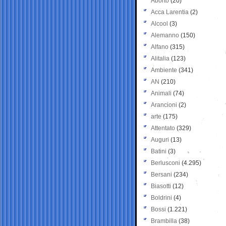
Aborto
(20)
Acca Larentia
(2)
Alcool
(3)
Alemanno
(150)
Alfano
(315)
Alitalia
(123)
Ambiente
(341)
AN
(210)
Animali
(74)
Arancioni
(2)
arte
(175)
Attentato
(329)
Auguri
(13)
Batini
(3)
Berlusconi
(4.295)
Bersani
(234)
Biasotti
(12)
Boldrini
(4)
Bossi
(1.221)
Brambilla
(38)