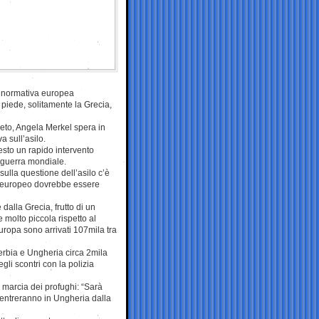
a normativa europea
iede, solitamente la Grecia,
eto, Angela Merkel spera in
a sull’asilo.
esto un rapido intervento
a guerra mondiale.
ulla questione dell’asilo c’è
ese europeo dovrebbe essere
dalla Grecia, frutto di un
 molto piccola rispetto al
Europa sono arrivati 107mila tra
 Serbia e Ungheria circa 2mila
egli scontri con la polizia
 marcia dei profughi: “Sarà
e entreranno in Ungheria dalla