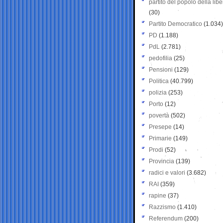
partito del popolo della libe
(30)
Partito Democratico
(1.034)
PD
(1.188)
PdL
(2.781)
pedofilia
(25)
Pensioni
(129)
Politica
(40.799)
polizia
(253)
Porto
(12)
povertà
(502)
Presepe
(14)
Primarie
(149)
Prodi
(52)
Provincia
(139)
radici e valori
(3.682)
RAI
(359)
rapine
(37)
Razzismo
(1.410)
Referendum
(200)