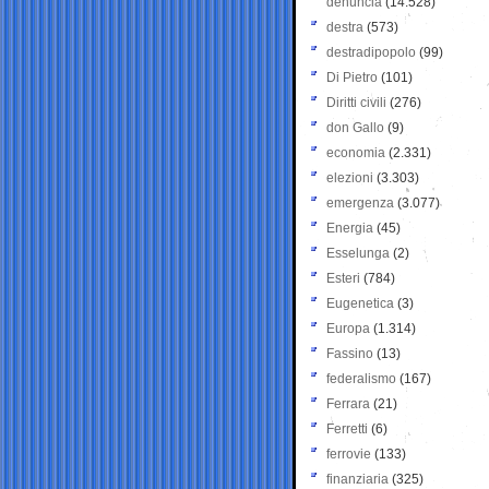
denuncia
(14.528)
destra
(573)
destradipopolo
(99)
Di Pietro
(101)
Diritti civili
(276)
don Gallo
(9)
economia
(2.331)
elezioni
(3.303)
emergenza
(3.077)
Energia
(45)
Esselunga
(2)
Esteri
(784)
Eugenetica
(3)
Europa
(1.314)
Fassino
(13)
federalismo
(167)
Ferrara
(21)
Ferretti
(6)
ferrovie
(133)
finanziaria
(325)