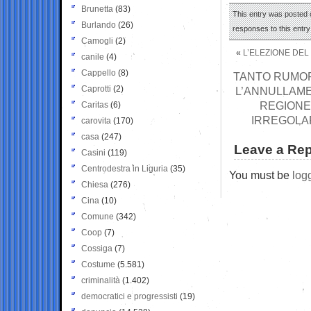
Brunetta
(83)
This entry was posted o
Burlando
(26)
responses to this entr
Camogli
(2)
«
L’ELEZIONE DEL
canile
(4)
Cappello
(8)
TANTO RUMOR
Caprotti
(2)
L’ANNULLAME
REGIONE
Caritas
(6)
IRREGOLA
carovita
(170)
casa
(247)
Leave a Rep
Casini
(119)
Centrodestra in Liguria
(35)
You must be
log
Chiesa
(276)
Cina
(10)
Comune
(342)
Coop
(7)
Cossiga
(7)
Costume
(5.581)
criminalità
(1.402)
democratici e progressisti
(19)