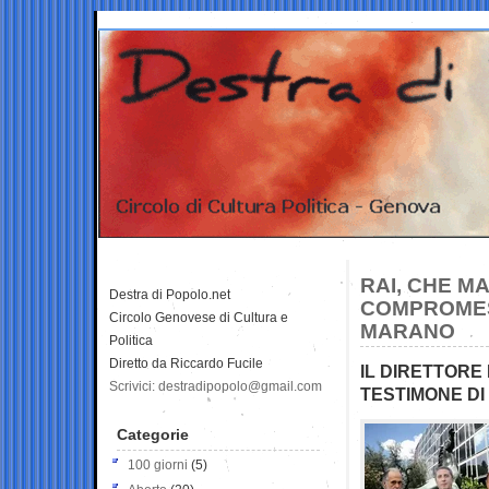
RAI, CHE M
Destra di Popolo.net
COMPROMESS
Circolo Genovese di Cultura e
MARANO
Politica
Diretto da Riccardo Fucile
IL DIRETTORE 
Scrivici: destradipopolo@gmail.com
TESTIMONE DI 
Categorie
100 giorni
(5)