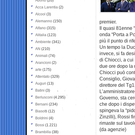
Aborto
(20)
Acca Larentia
(2)
Alcool
(3)
Alemanno
(150)
premier.
Il quasi 81enne “
Alfano
(315)
onda “Porta a Po
Alitalia
(123)
più il punto di r
Ambiente
(341)
Un tempo la Duce
AN
(210)
invece, si fa des
Animali
(74)
di Chiocci, a cu
Arancioni
(2)
due ore dopo la 
arte
(175)
Chiocci può cont
Attentato
(329)
Consiglio, Giova
Auguri
(13)
direttore del Tg1
Batini
(3)
L’amministratore
Governo, sta cerc
Berlusconi
(4.295)
che dopo i dispe
Bersani
(234)
spingeva la “pid
Biasotti
(12)
Zinzilli), Rossi 
Boldrini
(4)
rimaste sul tavo
Bossi
(1.221)
(da agenzie)
Brambilla
(38)