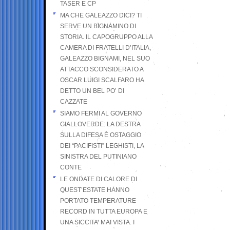
TASER E CP
MA CHE GALEAZZO DICI? TI
SERVE UN BIGNAMINO DI
STORIA. IL CAPOGRUPPO ALLA
CAMERA DI FRATELLI D’ITALIA,
GALEAZZO BIGNAMI, NEL SUO
ATTACCO SCONSIDERATO A
OSCAR LUIGI SCALFARO HA
DETTO UN BEL PO’ DI
CAZZATE
SIAMO FERMI AL GOVERNO
GIALLOVERDE: LA DESTRA
SULLA DIFESA È OSTAGGIO
DEI “PACIFISTI” LEGHISTI, LA
SINISTRA DEL PUTINIANO
CONTE
LE ONDATE DI CALORE DI
QUEST’ESTATE HANNO
PORTATO TEMPERATURE
RECORD IN TUTTA EUROPA E
UNA SICCITA’ MAI VISTA. I