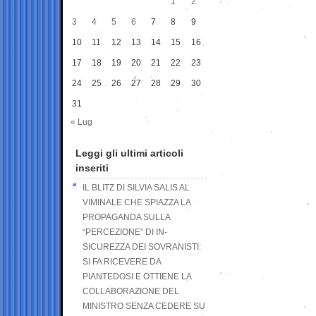
1
2
3
4
5
6
7
8
9
10
11
12
13
14
15
16
17
18
19
20
21
22
23
24
25
26
27
28
29
30
31
« Lug
Leggi gli ultimi articoli
inseriti
IL BLITZ DI SILVIA SALIS AL
VIMINALE CHE SPIAZZA LA
PROPAGANDA SULLA
“PERCEZIONE” DI IN-
SICUREZZA DEI SOVRANISTI:
SI FA RICEVERE DA
PIANTEDOSI E OTTIENE LA
COLLABORAZIONE DEL
MINISTRO SENZA CEDERE SU