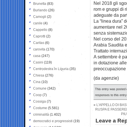
Nel 2018 gli sgom
Brunetta
(83)
rom e gruppi di ri
Burlando
(26)
adeguate da parte
Camogli
(2)
La “linea dura” d
canile
(4)
aumentare nel 20
Cappello
(8)
senza sistemazio
Caprotti
(2)
Nel corso del 20
Caritas
(6)
Arabia Saudita e 
carovita
(170)
Trattato internaz
casa
(247)
A settembre è par
in dotazione alle
Casini
(119)
preoccupazione su
Centrodestra in Liguria
(35)
Chiesa
(276)
(da agenzie)
Cina
(10)
Comune
(342)
This entry was posted o
Coop
(7)
responses to this entr
Cossiga
(7)
«
L’APPELLO DI BAS
Costume
(5.581)
RUSPA E PASSEREL
PIU
criminalità
(1.402)
Leave a Rep
democratici e progressisti
(19)