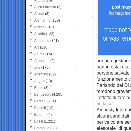
Aborto
(20)
Acca Larentia
(2)
Alcool
(3)
Alemanno
(150)
Alfano
(315)
Alitalia
(123)
Ambiente
(341)
AN
(210)
Animali
(74)
per una gestione
Arancioni
(2)
hanno ostacolato 
arte
(175)
persone salvate i
Attentato
(329)
funzionamento co
Auguri
(13)
Parlando del Dl 
Batini
(3)
“erodono gravemen
Berlusconi
(4.295)
l’effetto di fare
Bersani
(234)
in Italia”.
Biasotti
(12)
Amnesty Internati
Boldrini
(4)
alcuni candidati 
Bossi
(1.221)
per veicolare sen
elettorale” di qu
Brambilla
(38)