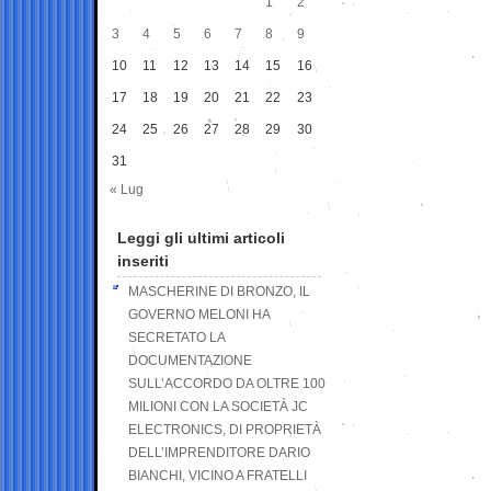
1
2
3
4
5
6
7
8
9
10
11
12
13
14
15
16
17
18
19
20
21
22
23
24
25
26
27
28
29
30
31
« Lug
Leggi gli ultimi articoli
inseriti
MASCHERINE DI BRONZO, IL
GOVERNO MELONI HA
SECRETATO LA
DOCUMENTAZIONE
SULL’ACCORDO DA OLTRE 100
MILIONI CON LA SOCIETÀ JC
ELECTRONICS, DI PROPRIETÀ
DELL’IMPRENDITORE DARIO
BIANCHI, VICINO A FRATELLI