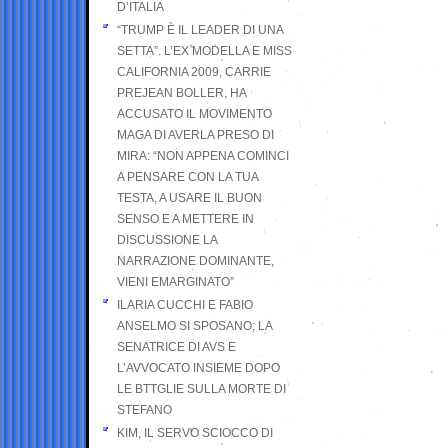
D’ITALIA
“TRUMP È IL LEADER DI UNA
SETTA”. L’EX MODELLA E MISS
CALIFORNIA 2009, CARRIE
PREJEAN BOLLER, HA
ACCUSATO IL MOVIMENTO
MAGA DI AVERLA PRESO DI
MIRA: “NON APPENA COMINCI
A PENSARE CON LA TUA
TESTA, A USARE IL BUON
SENSO E A METTERE IN
DISCUSSIONE LA
NARRAZIONE DOMINANTE,
VIENI EMARGINATO”
ILARIA CUCCHI E FABIO
ANSELMO SI SPOSANO; LA
SENATRICE DI AVS E
L’AVVOCATO INSIEME DOPO
LE BTTGLIE SULLA MORTE DI
STEFANO
KIM, IL SERVO SCIOCCO DI