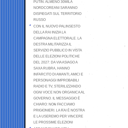
PUTIN: ALMENO 30MILA
NORDCOREANI SARANNO
DISPIEGATI SUL TERRITORIO
RUSSO
CON IL NUOVO PALINSESTO
DELLA RAI INIZIA LA
CAMPAGNA ELETTORALE. LA
DESTRA MILITARIZZA IL
SERVIZIO PUBBLICO IN VISTA
DELLE ELEZIONI POLITICHE
DEL 2027: DA VIA ASIAGO A
SAXA RUBRA, HANNO
INFARCITO DI AMANTI, AMICI E
PERSONAGGI IMPROBABILI
RADIO E TV, STERILIZZANDO
OGNI VOCE NON ORGANICA AL
GOVERNO. IL MESSAGGIO È
CHIARO: NON FACCIAMO
PRIGIONIERI. LA RAI È NOSTRA
E LA USEREMO PER VINCERE
LE PROSSIME ELEZIONI