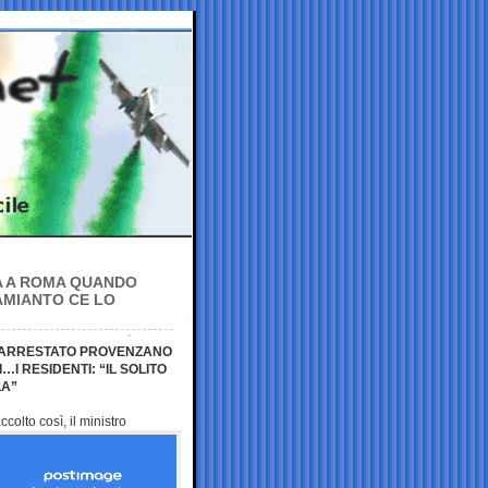
NA A ROMA QUANDO
’AMIANTO CE LO
O ARRESTATO PROVENZANO
…I RESIDENTI: “IL SOLITO
LA”
colto così, il ministro