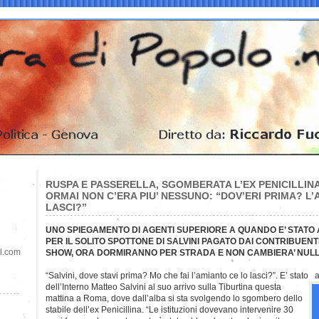
RUSPA E PASSERELLA, SGOMBERATA L’EX PENICILLI
ORMAI NON C’ERA PIU’ NESSUNO: “DOV’ERI PRIMA? L
LASCI?”
UNO SPIEGAMENTO DI AGENTI SUPERIORE A QUANDO E’ STAT
PER IL SOLITO SPOTTONE DI SALVINI PAGATO DAI CONTRIBUENTI
il.com
SHOW, ORA DORMIRANNO PER STRADA E NON CAMBIERA’ NUL
“Salvini, dove stavi prima? Mo che fai l’amianto ce lo lasci?”. E’ stato ac
dell’Interno Matteo Salvini al suo arrivo sulla Tiburtina questa
mattina a Roma, dove dall’alba si sta svolgendo lo sgombero dello
stabile dell’ex Penicillina. “Le istituzioni dovevano intervenire 30