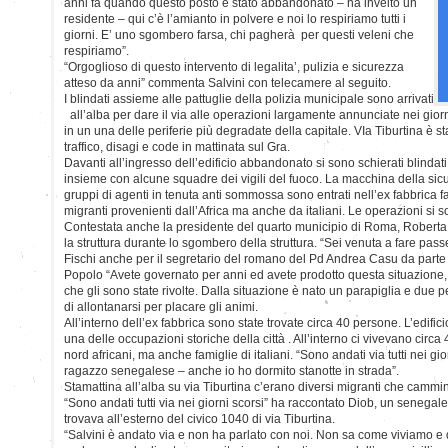
anni fa quando questo posto è stato abbandonato – ha inveito un
residente – qui c’è l’amianto in polvere e noi lo respiriamo tutti i
giorni. E’ uno sgombero farsa, chi pagherà per questi veleni che
respiriamo”.
“Orgoglioso di questo intervento di legalita’, pulizia e sicurezza
atteso da anni” commenta Salvini con telecamere al seguito.
I blindati assieme alle pattuglie della polizia municipale sono arrivati
all’alba per dare il via alle operazioni largamente annunciate nei gior
in un una delle periferie più degradate della capitale. VIa Tiburtina è st
traffico, disagi e code in mattinata sul Gra.
Davanti all’ingresso dell’edificio abbandonato si sono schierati blindati 
insieme con alcune squadre dei vigili del fuoco. La macchina della s
gruppi di agenti in tenuta anti sommossa sono entrati nell’ex fabbrica 
migranti provenienti dall’Africa ma anche da italiani. Le operazioni si s
Contestata anche la presidente del quarto municipio di Roma, Roberta
la struttura durante lo sgombero della struttura. “Sei venuta a fare passe
Fischi anche per il segretario del romano del Pd Andrea Casu da parte de
Popolo “Avete governato per anni ed avete prodotto questa situazione, t
che gli sono state rivolte. Dalla situazione è nato un parapiglia e du
di allontanarsi per placare gli animi.
All’interno dell’ex fabbrica sono state trovate circa 40 persone. L’edifi
una delle occupazioni storiche della città . All’interno ci vivevano circ
nord africani, ma anche famiglie di italiani. “Sono andati via tutti nei gi
ragazzo senegalese – anche io ho dormito stanotte in strada”.
Stamattina all’alba su via Tiburtina c’erano diversi migranti che cammi
“Sono andati tutti via nei giorni scorsi” ha raccontato Diob, un senegal
trovava all’esterno del civico 1040 di via Tiburtina.
“Salvini è andato via e non ha parlato con noi. Non sa come viviamo e