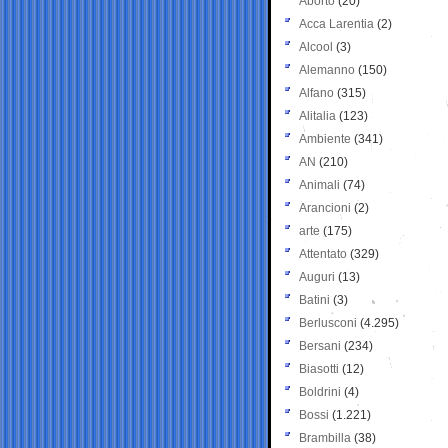
Aborto
(20)
Acca Larentia
(2)
Alcool
(3)
Alemanno
(150)
Alfano
(315)
Alitalia
(123)
Ambiente
(341)
AN
(210)
Animali
(74)
Arancioni
(2)
arte
(175)
Attentato
(329)
Auguri
(13)
Batini
(3)
Berlusconi
(4.295)
Bersani
(234)
Biasotti
(12)
Boldrini
(4)
Bossi
(1.221)
Brambilla
(38)