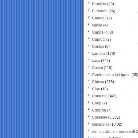
Brunetta
(83)
Burlando
(26)
Camogli
(2)
canile
(4)
Cappello
(8)
Caprotti
(2)
Caritas
(6)
carovita
(170)
casa
(247)
Casini
(119)
Centrodestra in Liguria
(35
Chiesa
(276)
Cina
(10)
Comune
(342)
Coop
(7)
Cossiga
(7)
Costume
(5.581)
criminalità
(1.402)
democratici e progressisti
(