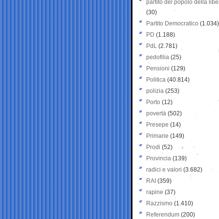
partito del popolo della libe
(30)
Partito Democratico
(1.034)
PD
(1.188)
PdL
(2.781)
pedofilia
(25)
Pensioni
(129)
Politica
(40.814)
polizia
(253)
Porto
(12)
povertà
(502)
Presepe
(14)
Primarie
(149)
Prodi
(52)
Provincia
(139)
radici e valori
(3.682)
RAI
(359)
rapine
(37)
Razzismo
(1.410)
Referendum
(200)