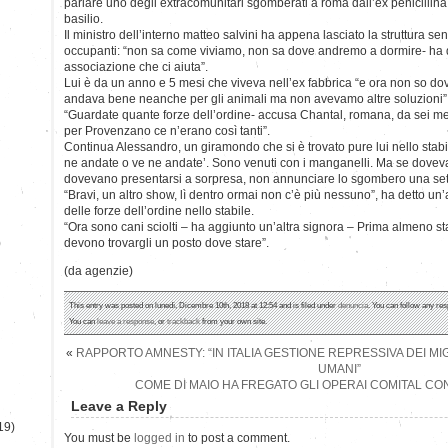
parlare uno degli extracomunitari sgomberati a roma dall’ex penicillina s
basilio.
Il ministro dell’interno matteo salvini ha appena lasciato la struttura se
occupanti: “non sa come viviamo, non sa dove andremo a dormire- ha d
associazione che ci aiuta”.
Lui è da un anno e 5 mesi che viveva nell’ex fabbrica “e ora non so d
andava bene neanche per gli animali ma non avevamo altre soluzioni”
“Guardate quante forze dell’ordine- accusa Chantal, romana, da sei me
per Provenzano ce n’erano così tanti”.
Continua Alessandro, un giramondo che si è trovato pure lui nello stabi
ne andate o ve ne andate’. Sono venuti con i manganelli. Ma se dovev
dovevano presentarsi a sorpresa, non annunciare lo sgombero una set
“Bravi, un altro show, lì dentro ormai non c’è più nessuno”, ha detto un’
delle forze dell’ordine nello stabile.
“Ora sono cani sciolti – ha aggiunto un’altra signora – Prima almeno st
)
devono trovargli un posto dove stare”.
(da agenzie)
This entry was posted on lunedì, Dicembre 10th, 2018 at 12:54 and is filed under
denuncia
. You can follow any res
You can
leave a response
, or
trackback
from your own site.
«
RAPPORTO AMNESTY: “IN ITALIA GESTIONE REPRESSIVA DEI MIG
UMANI”
COME DI MAIO HA FREGATO GLI OPERAI COMITAL CO
Leave a Reply
19)
You must be
logged in
to post a comment.