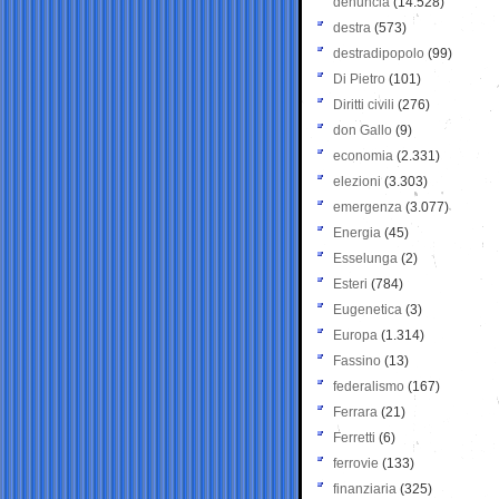
denuncia
(14.528)
destra
(573)
destradipopolo
(99)
Di Pietro
(101)
Diritti civili
(276)
don Gallo
(9)
economia
(2.331)
elezioni
(3.303)
emergenza
(3.077)
Energia
(45)
Esselunga
(2)
Esteri
(784)
Eugenetica
(3)
Europa
(1.314)
Fassino
(13)
federalismo
(167)
Ferrara
(21)
Ferretti
(6)
ferrovie
(133)
finanziaria
(325)