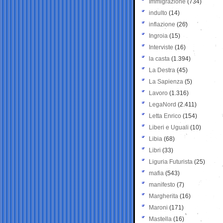
Immigrazione
(734)
indulto
(14)
inflazione
(26)
Ingroia
(15)
Interviste
(16)
la casta
(1.394)
La Destra
(45)
La Sapienza
(5)
Lavoro
(1.316)
LegaNord
(2.411)
Letta Enrico
(154)
Liberi e Uguali
(10)
Libia
(68)
Libri
(33)
Liguria Futurista
(25)
mafia
(543)
manifesto
(7)
Margherita
(16)
Maroni
(171)
Mastella
(16)