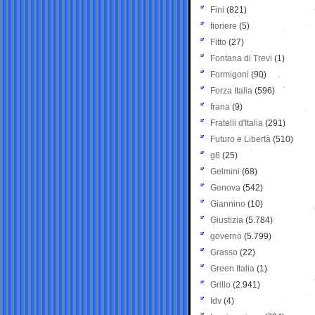
Fini
(821)
fioriere
(5)
Fitto
(27)
Fontana di Trevi
(1)
Formigoni
(90)
Forza Italia
(596)
frana
(9)
Fratelli d'Italia
(291)
Futuro e Libertà
(510)
g8
(25)
Gelmini
(68)
Genova
(542)
Giannino
(10)
Giustizia
(5.784)
governo
(5.799)
Grasso
(22)
Green Italia
(1)
Grillo
(2.941)
Idv
(4)