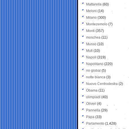
Mattarella
(60)
Meloni
(14)
Milano
(300)
Montezemolo
(7)
Monti
(357)
moschea
(11)
Musso
(10)
Muti
(10)
Napoli
(319)
Napolitano
(220)
no global
(5)
notte bianca
(3)
Nuovo Centrodestra
(2)
Obama
(11)
olimpiadi
(40)
Oliveri
(4)
Pannella
(29)
Papa
(33)
Parlamento
(1.428)