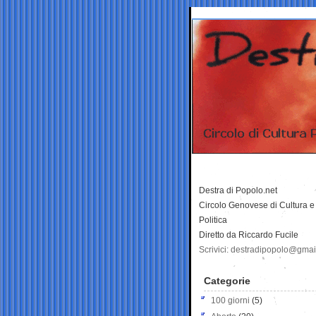
Destra di Popolo.net
Circolo Genovese di Cultura e
Politica
Diretto da Riccardo Fucile
Scrivici: destradipopolo@gma
Categorie
100 giorni
(5)