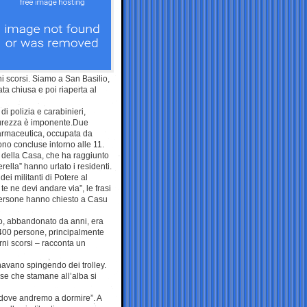
ni scorsi. Siamo a San Basilio,
ata chiusa e poi riaperta al
di polizia e carabinieri,
icurezza è imponente.Due
farmaceutica, occupata da
ono concluse intorno alle 11.
 della Casa, che ha raggiunto
rella” hanno urlato i residenti.
i militanti di Potere al
e ne devi andare via”, le frasi
e persone hanno chiesto a Casu
cio, abbandonato da anni, era
a 400 persone, principalmente
orni scorsi – racconta un
navano spingendo dei trolley.
ese che stamane all’alba si
 dove andremo a dormire”. A