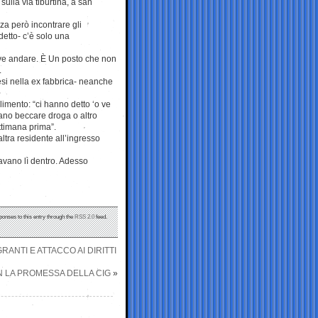
ulla via tiburtina, a san
nza però incontrare gli
etto- c’è solo una
ove andare. È Un posto che non
.
si nella ex fabbrica- neanche
limento: “ci hanno detto ‘o ve
ano beccare droga o altro
timana prima”.
altra residente all’ingresso
avano lì dentro. Adesso
ponses to this entry through the
RSS 2.0
feed.
RANTI E ATTACCO AI DIRITTI
N LA PROMESSA DELLA CIG
»