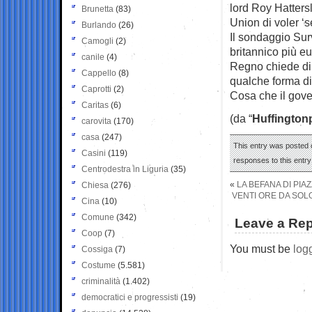
lord Roy Hatters
Brunetta
(83)
Union di voler ‘s
Burlando
(26)
Il sondaggio Surv
Camogli
(2)
britannico più e
canile
(4)
Regno chiede di 
Cappello
(8)
qualche forma di 
Caprotti
(2)
Cosa che il gov
Caritas
(6)
(da “
Huffington
carovita
(170)
casa
(247)
This entry was posted 
Casini
(119)
responses to this entr
Centrodestra in Liguria
(35)
«
LA BEFANA DI PIA
Chiesa
(276)
VENTI ORE DA SOLO
Cina
(10)
Comune
(342)
Leave a Rep
Coop
(7)
You must be
log
Cossiga
(7)
Costume
(5.581)
criminalità
(1.402)
democratici e progressisti
(19)