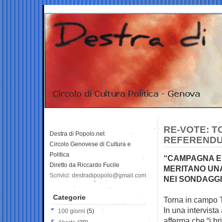
RE-VOTE: T
Destra di Popolo.net
REFERENDU
Circolo Genovese di Cultura e
Politica
“CAMPAGNA EL
Diretto da Riccardo Fucile
MERITANO UN
Scrivici: destradipopolo@gmail.com
NEI SONDAGGI
Categorie
Torna in campo T
In una intervista
100 giorni
(5)
afferma che “i b