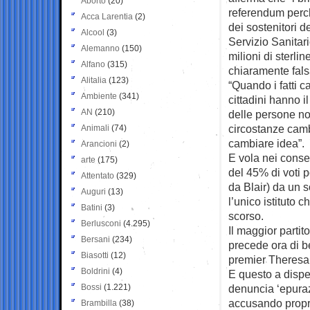
Aborto
(20)
referendum perc
Acca Larentia
(2)
dei sostenitori de
Alcool
(3)
Servizio Sanitar
Alemanno
(150)
milioni di sterli
Alfano
(315)
chiaramente fals
Alitalia
(123)
“Quando i fatti c
Ambiente
(341)
cittadini hanno i
AN
(210)
delle persone no
circostanze cam
Animali
(74)
cambiare idea”.
Arancioni
(2)
E vola nei conse
arte
(175)
del 45% di voti p
Attentato
(329)
da Blair) da un 
Auguri
(13)
l’unico istituto c
Batini
(3)
scorso.
Berlusconi
(4.295)
Il maggior partit
Bersani
(234)
precede ora di be
Biasotti
(12)
premier Theresa
Boldrini
(4)
E questo a dispe
Bossi
(1.221)
denuncia ‘epurazi
accusando propri
Brambilla
(38)