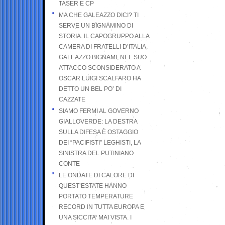
TASER E CP
MA CHE GALEAZZO DICI? TI
SERVE UN BIGNAMINO DI
STORIA. IL CAPOGRUPPO ALLA
CAMERA DI FRATELLI D’ITALIA,
GALEAZZO BIGNAMI, NEL SUO
ATTACCO SCONSIDERATO A
OSCAR LUIGI SCALFARO HA
DETTO UN BEL PO’ DI
CAZZATE
SIAMO FERMI AL GOVERNO
GIALLOVERDE: LA DESTRA
SULLA DIFESA È OSTAGGIO
DEI “PACIFISTI” LEGHISTI, LA
SINISTRA DEL PUTINIANO
CONTE
LE ONDATE DI CALORE DI
QUEST’ESTATE HANNO
PORTATO TEMPERATURE
RECORD IN TUTTA EUROPA E
UNA SICCITA’ MAI VISTA. I