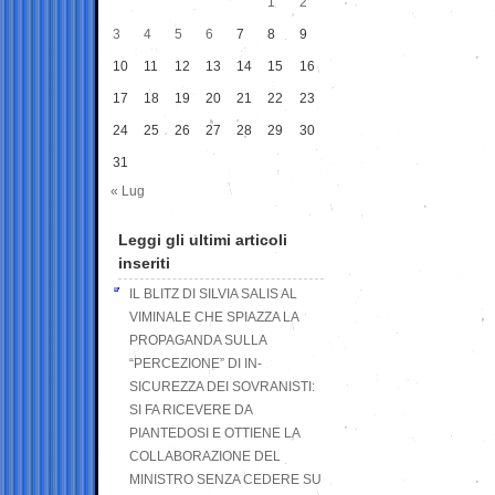
1
2
3
4
5
6
7
8
9
10
11
12
13
14
15
16
17
18
19
20
21
22
23
24
25
26
27
28
29
30
31
« Lug
Leggi gli ultimi articoli
inseriti
IL BLITZ DI SILVIA SALIS AL
VIMINALE CHE SPIAZZA LA
PROPAGANDA SULLA
“PERCEZIONE” DI IN-
SICUREZZA DEI SOVRANISTI:
SI FA RICEVERE DA
PIANTEDOSI E OTTIENE LA
COLLABORAZIONE DEL
MINISTRO SENZA CEDERE SU