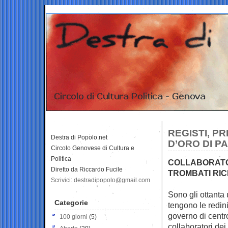
REGISTI, PR
Destra di Popolo.net
D’ORO DI P
Circolo Genovese di Cultura e
Politica
COLLABORATOR
Diretto da Riccardo Fucile
TROMBATI RIC
Scrivici: destradipopolo@gmail.com
Sono gli ottanta
Categorie
tengono le redini
governo di centro
100 giorni
(5)
collaboratori de