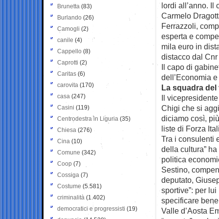
lordi all’anno. I
Brunetta
(83)
Carmelo Dragotta
Burlando
(26)
Ferrazzoli, comp
Camogli
(2)
esperta e compe
canile
(4)
mila euro in dist
Cappello
(8)
distacco dal Cnr
Caprotti
(2)
Il capo di gabin
Caritas
(6)
dell’Economia e 
carovita
(170)
La squadra del 
casa
(247)
Il vicepresident
Chigi che si aggiu
Casini
(119)
diciamo così, più
Centrodestra in Liguria
(35)
liste di Forza Ita
Chiesa
(276)
Tra i consulenti e
Cina
(10)
della cultura” ha
Comune
(342)
politica economi
Coop
(7)
Sestino, compens
Cossiga
(7)
deputato, Giusep
Costume
(5.581)
sportive”: per l
criminalità
(1.402)
specificare bene 
democratici e progressisti
(19)
Valle d’Aosta E