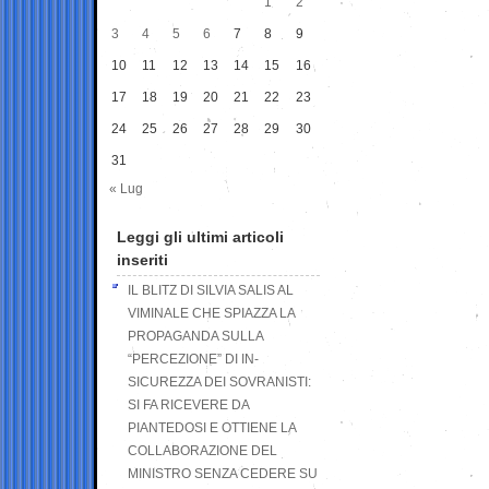
1
2
3
4
5
6
7
8
9
10
11
12
13
14
15
16
17
18
19
20
21
22
23
24
25
26
27
28
29
30
31
« Lug
Leggi gli ultimi articoli
inseriti
IL BLITZ DI SILVIA SALIS AL
VIMINALE CHE SPIAZZA LA
PROPAGANDA SULLA
“PERCEZIONE” DI IN-
SICUREZZA DEI SOVRANISTI:
SI FA RICEVERE DA
PIANTEDOSI E OTTIENE LA
COLLABORAZIONE DEL
MINISTRO SENZA CEDERE SU