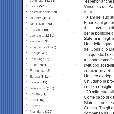
denuncia
(14.528)
“esperto” anche 
Vincenzo de’ Paol
destra
(573)
euro.
destradipopolo
(99)
Tajani nel suo s
Di Pietro
(101)
Finanza, il gener
Diritti civili
(276)
dell’Università 
don Gallo
(9)
per le politiche d
economia
(2.331)
Salvini e i leghis
elezioni
(3.303)
Una delle squadr
emergenza
(3.077)
del Consiglio Ma
Energia
(45)
Tra queste, l’ex
Esselunga
(2)
all’anno come “co
sviluppo sostenib
Esteri
(784)
corruzione a Ro
Eugenetica
(3)
Un altro ex depu
Europa
(1.314)
Chiuduno in prov
Fassino
(13)
come “consiglier
federalismo
(167)
120 mila euro al
Ferrara
(21)
Come capo di gab
Ferretti
(6)
Stato, e come esp
ferrovie
(133)
Grasso. Tra gli 
finanziaria
(325)
compenso da 60 m