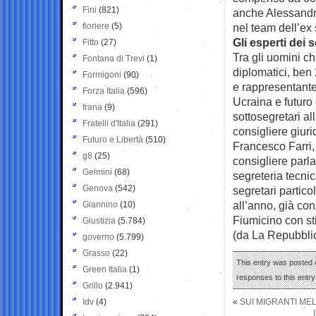
Fini
(821)
anche Alessandr
fioriere
(5)
nel team dell’ex
Gli esperti dei 
Fitto
(27)
Tra gli uomini ch
Fontana di Trevi
(1)
diplomatici, ben
Formigoni
(90)
e rappresentante 
Forza Italia
(596)
Ucraina e futuro 
frana
(9)
sottosegretari a
Fratelli d'Italia
(291)
consigliere giuri
Futuro e Libertà
(510)
Francesco Farri,
g8
(25)
consigliere parl
Gelmini
(68)
segreteria tecnic
Genova
(542)
segretari partic
all’anno, già con
Giannino
(10)
Fiumicino con st
Giustizia
(5.784)
(da La Repubbli
governo
(5.799)
Grasso
(22)
This entry was posted 
Green Italia
(1)
responses to this entr
Grillo
(2.941)
Idv
(4)
«
SUI MIGRANTI MEL