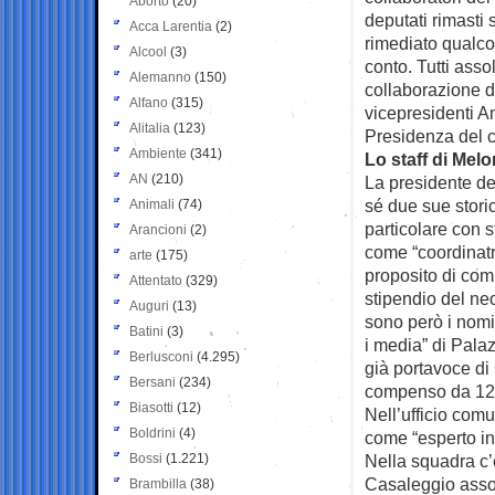
Aborto
(20)
deputati rimasti
Acca Larentia
(2)
rimediato qualco
Alcool
(3)
conto. Tutti assol
Alemanno
(150)
collaborazione d
Alfano
(315)
vicepresidenti An
Alitalia
(123)
Presidenza del c
Ambiente
(341)
Lo staff di Melo
AN
(210)
La presidente de
sé due sue storic
Animali
(74)
particolare con s
Arancioni
(2)
come “coordinatr
arte
(175)
proposito di com
Attentato
(329)
stipendio del neo
Auguri
(13)
sono però i nomi 
Batini
(3)
i media” di Palaz
Berlusconi
(4.295)
già portavoce di
Bersani
(234)
compenso da 120 
Biasotti
(12)
Nell’ufficio co
Boldrini
(4)
come “esperto int
Bossi
(1.221)
Nella squadra c’è
Casaleggio asso
Brambilla
(38)