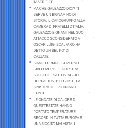
TASER E CP
MA CHE GALEAZZO DICI? TI
SERVE UN BIGNAMINO DI
STORIA. IL CAPOGRUPPO ALLA
CAMERA DI FRATELLI D’ITALIA,
GALEAZZO BIGNAMI, NEL SUO
ATTACCO SCONSIDERATO A
OSCAR LUIGI SCALFARO HA
DETTO UN BEL PO’ DI
CAZZATE
SIAMO FERMI AL GOVERNO
GIALLOVERDE: LA DESTRA
SULLA DIFESA È OSTAGGIO
DEI “PACIFISTI” LEGHISTI, LA
SINISTRA DEL PUTINIANO
CONTE
LE ONDATE DI CALORE DI
QUEST’ESTATE HANNO
PORTATO TEMPERATURE
RECORD IN TUTTA EUROPA E
UNA SICCITA’ MAI VISTA. I