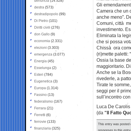
denuncia
(14.528)
Gli emendamenti 
destra
(573)
Camera che un dd
destradipopolo
(99)
anche meno”. Dec
Di Pietro
(101)
Comuni, città me
Diritti civili
(276)
investimento. Esc
don Gallo
(9)
Eliminata la leg
economia
(2.331)
che si possa vota
Chissà ora come
elezioni
(3.303)
(ri)mette paletti
emergenza
(3.077)
Ossia la base del
Energia
(45)
maggioritario. D
Esselunga
(2)
Anche se la Bosc
Esteri
(784)
rivederle, a patt
Eugenetica
(3)
Tirate le somme,
Europa
(1.314)
seggi per il pri
Fassino
(13)
sull’incontro con
federalismo
(167)
Luca De Carolis
Ferrara
(21)
(da
“Il Fatto Qu
Ferretti
(6)
ferrovie
(133)
This entry was posted 
finanziaria
(325)
responses to this entr