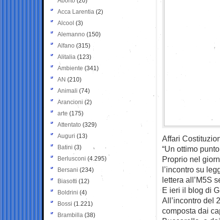
Aborto
(20)
Acca Larentia
(2)
Alcool
(3)
Alemanno
(150)
Alfano
(315)
Alitalia
(123)
Ambiente
(341)
AN
(210)
Animali
(74)
Arancioni
(2)
arte
(175)
Attentato
(329)
Auguri
(13)
Affari Costituzi
Batini
(3)
“Un ottimo punto 
Proprio nel giorn
Berlusconi
(4.295)
l’incontro su leg
Bersani
(234)
lettera all’M5S s
Biasotti
(12)
E ieri il blog di 
Boldrini
(4)
All’incontro del
Bossi
(1.221)
composta dai ca
Brambilla
(38)