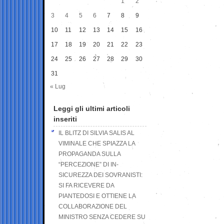
1
2
3
4
5
6
7
8
9
10
11
12
13
14
15
16
17
18
19
20
21
22
23
24
25
26
27
28
29
30
31
« Lug
Leggi gli ultimi articoli
inseriti
IL BLITZ DI SILVIA SALIS AL
VIMINALE CHE SPIAZZA LA
PROPAGANDA SULLA
“PERCEZIONE” DI IN-
SICUREZZA DEI SOVRANISTI:
SI FA RICEVERE DA
PIANTEDOSI E OTTIENE LA
COLLABORAZIONE DEL
MINISTRO SENZA CEDERE SU