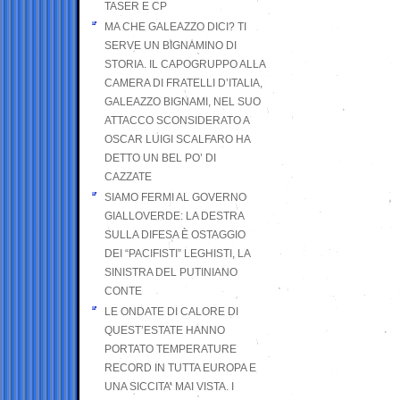
TASER E CP
MA CHE GALEAZZO DICI? TI
SERVE UN BIGNAMINO DI
STORIA. IL CAPOGRUPPO ALLA
CAMERA DI FRATELLI D’ITALIA,
GALEAZZO BIGNAMI, NEL SUO
ATTACCO SCONSIDERATO A
OSCAR LUIGI SCALFARO HA
DETTO UN BEL PO’ DI
CAZZATE
SIAMO FERMI AL GOVERNO
GIALLOVERDE: LA DESTRA
SULLA DIFESA È OSTAGGIO
DEI “PACIFISTI” LEGHISTI, LA
SINISTRA DEL PUTINIANO
CONTE
LE ONDATE DI CALORE DI
QUEST’ESTATE HANNO
PORTATO TEMPERATURE
RECORD IN TUTTA EUROPA E
UNA SICCITA’ MAI VISTA. I