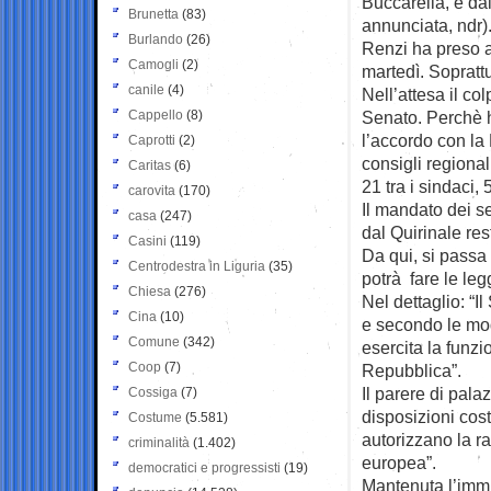
Buccarella, e dai
Brunetta
(83)
annunciata, ndr)
Burlando
(26)
Renzi ha preso a
Camogli
(2)
martedì. Soprattu
canile
(4)
Nell’attesa il co
Cappello
(8)
Senato. Perchè h
l’accordo con la 
Caprotti
(2)
consigli regiona
Caritas
(6)
21 tra i sindaci,
carovita
(170)
Il mandato dei se
casa
(247)
dal Quirinale res
Casini
(119)
Da qui, si passa
Centrodestra in Liguria
(35)
potrà fare le legg
Chiesa
(276)
Nel dettaglio: “Il
Cina
(10)
e secondo le moda
Comune
(342)
esercita la funzio
Coop
(7)
Repubblica”.
Il parere di pala
Cossiga
(7)
disposizioni cost
Costume
(5.581)
autorizzano la rat
criminalità
(1.402)
europea”.
democratici e progressisti
(19)
Mantenuta l’immu