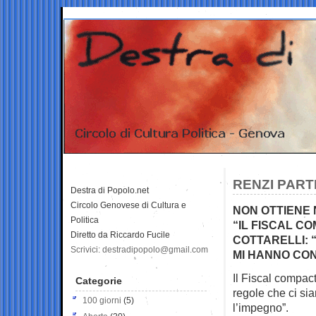
RENZI PART
Destra di Popolo.net
Circolo Genovese di Cultura e
NON OTTIENE 
Politica
“IL FISCAL C
Diretto da Riccardo Fucile
COTTARELLI: 
Scrivici: destradipopolo@gmail.com
MI HANNO CO
Il Fiscal compac
Categorie
regole che ci s
100 giorni
(5)
l’impegno”.