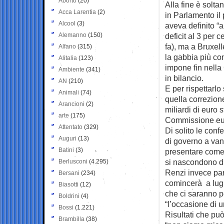
Aborto
(20)
Alla fine è solta
Acca Larentia
(2)
in Parlamento il
Alcool
(3)
aveva definito “a
Alemanno
(150)
deficit al 3 per c
fa), ma a Bruxell
Alfano
(315)
la gabbia più c
Alitalia
(123)
impone fin nella
Ambiente
(341)
in bilancio.
AN
(210)
E per rispettarl
Animali
(74)
quella correzione
Arancioni
(2)
miliardi di euro s
arte
(175)
Commissione eur
Attentato
(329)
Di solito le con
Auguri
(13)
di governo a vanta
Batini
(3)
presentare come 
si nascondono die
Berlusconi
(4.295)
Renzi invece par
Bersani
(234)
comincerà a lugli
Biasotti
(12)
che ci saranno pe
Boldrini
(4)
“l’occasione di
Bossi
(1.221)
Risultati che pu
Brambilla
(38)