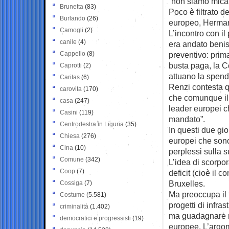
“non siamo mica v
Brunetta
(83)
Poco è filtrato d
Burlando
(26)
europeo, Herma
Camogli
(2)
L’incontro con i
canile
(4)
era andato benis
Cappello
(8)
preventivo: prima
busta paga, la C
Caprotti
(2)
attuano la spend
Caritas
(6)
Renzi contesta qu
carovita
(170)
che comunque il s
casa
(247)
leader europei ch
Casini
(119)
mandato”.
Centrodestra in Liguria
(35)
In questi due gio
Chiesa
(276)
europei che sono
Cina
(10)
perplessi sulla s
Comune
(342)
L’idea di scorpor
Coop
(7)
deficit (cioè il c
Bruxelles.
Cossiga
(7)
Ma preoccupa il f
Costume
(5.581)
progetti di infra
criminalità
(1.402)
ma guadagnare ma
democratici e progressisti
(19)
europee. L’argom