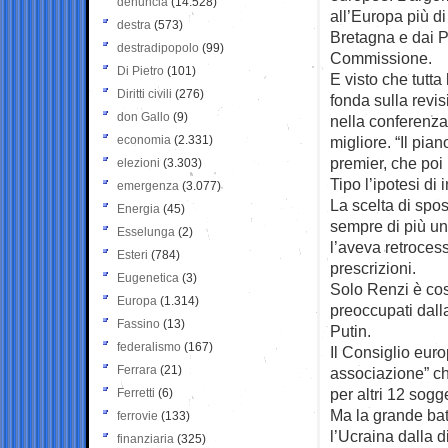
denuncia
(14.528)
all’Europa più d
destra
(573)
Bretagna e dai P
destradipopolo
(99)
Commissione.
Di Pietro
(101)
E visto che tutta
Diritti civili
(276)
fonda sulla revis
don Gallo
(9)
nella conferenza 
economia
(2.331)
migliore. “Il pian
premier, che poi
elezioni
(3.303)
Tipo l’ipotesi di
emergenza
(3.077)
La scelta di spo
Energia
(45)
sempre di più un
Esselunga
(2)
l’aveva retroces
Esteri
(784)
prescrizioni.
Eugenetica
(3)
Solo Renzi è cos
Europa
(1.314)
preoccupati dall
Fassino
(13)
Putin.
federalismo
(167)
Il Consiglio euro
Ferrara
(21)
associazione” ch
per altri 12 sogge
Ferretti
(6)
Ma la grande bat
ferrovie
(133)
l’Ucraina dalla 
finanziaria
(325)