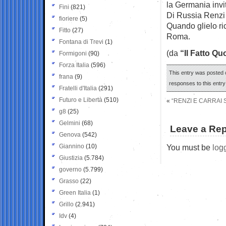
la Germania invit
Fini
(821)
Di Russia Renzi 
fioriere
(5)
Quando glielo ri
Fitto
(27)
Roma.
Fontana di Trevi
(1)
(da
“Il Fatto Qu
Formigoni
(90)
Forza Italia
(596)
This entry was posted 
frana
(9)
responses to this entr
Fratelli d'Italia
(291)
Futuro e Libertà
(510)
«
“RENZI E CARRAI 
g8
(25)
Gelmini
(68)
Leave a Rep
Genova
(542)
Giannino
(10)
You must be
log
Giustizia
(5.784)
governo
(5.799)
Grasso
(22)
Green Italia
(1)
Grillo
(2.941)
Idv
(4)