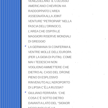
VENEZUELANO .IL COLOSSO
AMERICANO CHEVRON HA
RADDOPPIATO L’AREA
ASSEGNATA ALLA JOINT
VENTURE “PETROPIAR” NELLA
FASCIA DELL’ORINOCO,
L’AREA CHE OSPITA LE
MAGGIORI RISERVE MONDIALI
DI GREGGIO
LA GERMANIA SI CONFERMA IL
VENTRE MOLLE DELL’EUROPA
(PER LA GIOIA DI PUTIN). COME
MAI I TEDESCHI NON
VOGLIONO AMMETTERE CHE
DIETRO AL CASO DEL DRONE
PIENO DI ESPLOSIVO
RINVENUTO ALL’AEROPORTO
DI LIPSIA C’È LA RUSSIA?
GIULIANO FERRARA: ’CHE
COSA C’È SOTTO DIETRO
DAVANTI A LATO DEL “SIGNOR