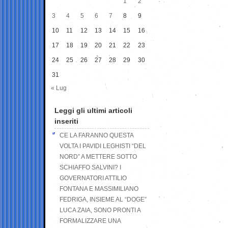
1
2
3
4
5
6
7
8
9
10
11
12
13
14
15
16
17
18
19
20
21
22
23
24
25
26
27
28
29
30
31
« Lug
Leggi gli ultimi articoli
inseriti
CE LA FARANNO QUESTA
VOLTA I PAVIDI LEGHISTI “DEL
NORD” A METTERE SOTTO
SCHIAFFO SALVINI? I
GOVERNATORI ATTILIO
FONTANA E MASSIMILIANO
FEDRIGA, INSIEME AL “DOGE”
LUCA ZAIA, SONO PRONTI A
FORMALIZZARE UNA