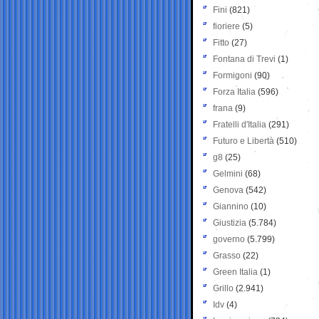
Fini
(821)
fioriere
(5)
Fitto
(27)
Fontana di Trevi
(1)
Formigoni
(90)
Forza Italia
(596)
frana
(9)
Fratelli d'Italia
(291)
Futuro e Libertà
(510)
g8
(25)
Gelmini
(68)
Genova
(542)
Giannino
(10)
Giustizia
(5.784)
governo
(5.799)
Grasso
(22)
Green Italia
(1)
Grillo
(2.941)
Idv
(4)