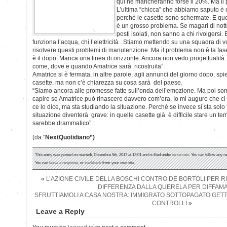
qui ne mancheranno forse il 20%. Ma il
L’ultima “chicca” che abbiamo saputo è 
perchè le casette sono schermate. E ques
è un grosso problema. Se magari di nott
posti isolati, non sanno a chi rivolgersi.
funziona l’acqua, chi l’elettricità . Stiamo mettendo su una squadra di vo
risolvere questi problemi di manutenzione. Ma il problema non è la fas
è il dopo. Manca una linea di orizzonte. Ancora non vedo progettualità .
come, dove e quando Amatrice sarà ricostruita”.
Amatrice si è fermata, in altre parole, agli annunci del giorno dopo, spi
casette, ma non c’è chiarezza su cosa sarà del paese.
“Siamo ancora alle promesse fatte sull’onda dell’emozione. Ma poi sono s
capire se Amatrice può rinascere davvero com’era. Io mi auguro che ci
ce lo dice, ma sta studiando la situazione. Perchè se invece si sta solo
situazione diventerà grave: in quelle casette già è difficile stare un t
sarebbe drammatico”.
(da “
NextQuotidiano”)
This entry was posted on martedì, Dicembre 5th, 2017 at 13:01 and is filed under
terremoto
. You can follow any r
You can
leave a response
, or
trackback
from your own site.
«
L’AZIONE CIVILE DELLA BOSCHI CONTRO DE BORTOLI PER R
DIFFERENZA DALLA QUERELA PER DIFFAM
SFRUTTIAMOLI A CASA NOSTRA: IMMIGRATO SOTTOPAGATO GETTA
CONTROLLI
»
Leave a Reply