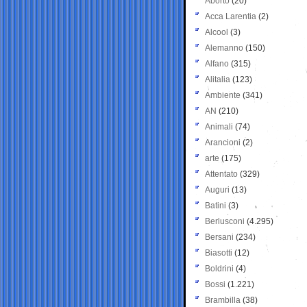
Aborto
(20)
Acca Larentia
(2)
Alcool
(3)
Alemanno
(150)
Alfano
(315)
Alitalia
(123)
Ambiente
(341)
AN
(210)
Animali
(74)
Arancioni
(2)
arte
(175)
Attentato
(329)
Auguri
(13)
Batini
(3)
Berlusconi
(4.295)
Bersani
(234)
Biasotti
(12)
Boldrini
(4)
Bossi
(1.221)
Brambilla
(38)