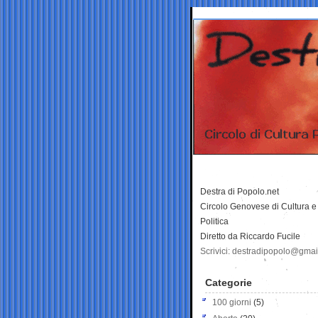
Destra di Popolo.net
Circolo Genovese di Cultura e
Politica
Diretto da Riccardo Fucile
Scrivici: destradipopolo@gma
Categorie
100 giorni
(5)