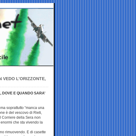
N VEDO L’ORIZZONTE,
, DOVE E QUANDO SARA’
, ma soprattutto “manca una
ne è del vescovo di Rieti,
l Corriere della Sera non
 enormi che sta vivendo la
nno rimuovendo. E di casette