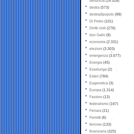
denuncia
(14.528)
destra
(573)
destradipopolo
(99)
Di Pietro
(101)
Diritti civili
(276)
don Gallo
(9)
economia
(2.331)
elezioni
(3.303)
emergenza
(3.077)
Energia
(45)
Esselunga
(2)
Esteri
(784)
Eugenetica
(3)
Europa
(1.314)
Fassino
(13)
federalismo
(167)
Ferrara
(21)
Ferretti
(6)
ferrovie
(133)
finanziaria
(325)