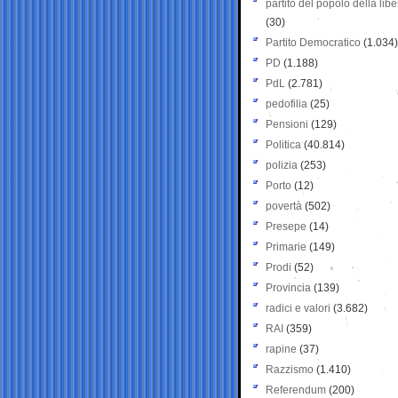
partito del popolo della libe
(30)
Partito Democratico
(1.034)
PD
(1.188)
PdL
(2.781)
pedofilia
(25)
Pensioni
(129)
Politica
(40.814)
polizia
(253)
Porto
(12)
povertà
(502)
Presepe
(14)
Primarie
(149)
Prodi
(52)
Provincia
(139)
radici e valori
(3.682)
RAI
(359)
rapine
(37)
Razzismo
(1.410)
Referendum
(200)