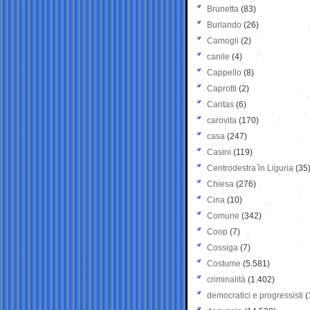
Brunetta
(83)
Burlando
(26)
Camogli
(2)
canile
(4)
Cappello
(8)
Caprotti
(2)
Caritas
(6)
carovita
(170)
casa
(247)
Casini
(119)
Centrodestra in Liguria
(35
Chiesa
(276)
Cina
(10)
Comune
(342)
Coop
(7)
Cossiga
(7)
Costume
(5.581)
criminalità
(1.402)
democratici e progressisti
(