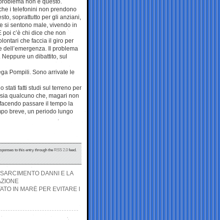
 problema non è questo.
che i telefonini non prendono
to, soprattutto per gli anziani,
e si sentono male, vivendo in
 E poi c’è chi dice che non
lontari che faccia il giro per
e dell’emergenza. Il problema
 Neppure un dibattito, sul
ega Pompili. Sono arrivate le
tati fatti studi sul terreno per
 sia qualcuno che, magari non
 facendo passare il tempo la
empo breve, un periodo lungo
esponses to this entry through the
RSS 2.0
feed.
ISARCIMENTO DANNI E LA
AZIONE
TO IN MARE PER EVITARE I