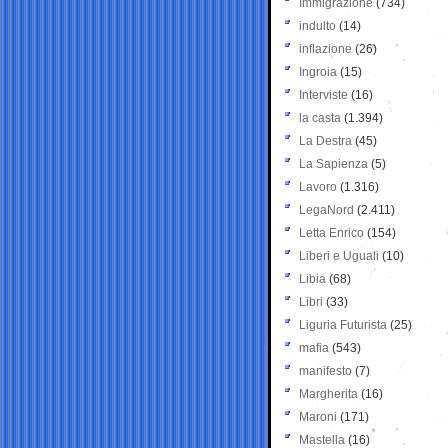
Immigrazione
(734)
indulto
(14)
inflazione
(26)
Ingroia
(15)
Interviste
(16)
la casta
(1.394)
La Destra
(45)
La Sapienza
(5)
Lavoro
(1.316)
LegaNord
(2.411)
Letta Enrico
(154)
Liberi e Uguali
(10)
Libia
(68)
Libri
(33)
Liguria Futurista
(25)
mafia
(543)
manifesto
(7)
Margherita
(16)
Maroni
(171)
Mastella
(16)