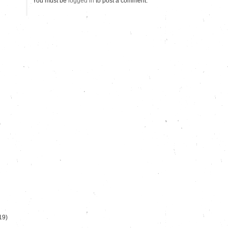
You must be
logged in
to post a comment.
)
19)