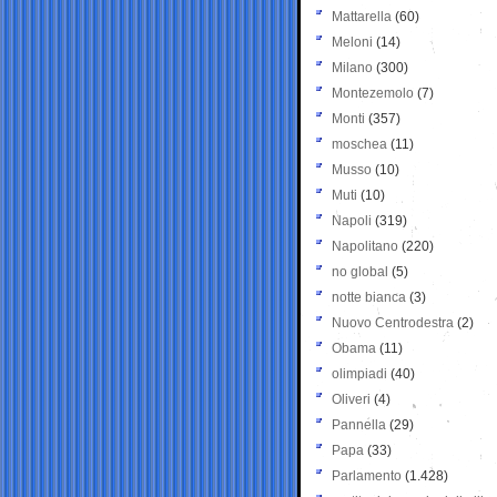
Mattarella
(60)
Meloni
(14)
Milano
(300)
Montezemolo
(7)
Monti
(357)
moschea
(11)
Musso
(10)
Muti
(10)
Napoli
(319)
Napolitano
(220)
no global
(5)
notte bianca
(3)
Nuovo Centrodestra
(2)
Obama
(11)
olimpiadi
(40)
Oliveri
(4)
Pannella
(29)
Papa
(33)
Parlamento
(1.428)