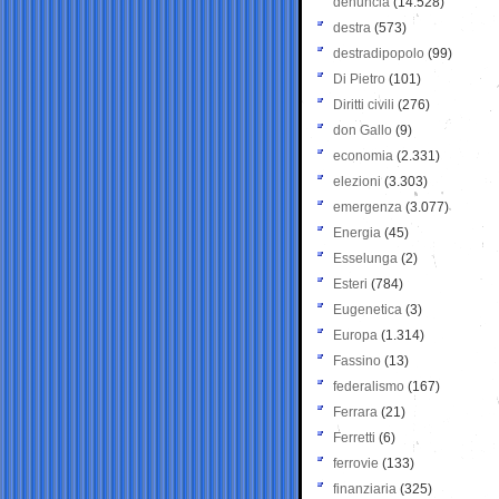
denuncia
(14.528)
destra
(573)
destradipopolo
(99)
Di Pietro
(101)
Diritti civili
(276)
don Gallo
(9)
economia
(2.331)
elezioni
(3.303)
emergenza
(3.077)
Energia
(45)
Esselunga
(2)
Esteri
(784)
Eugenetica
(3)
Europa
(1.314)
Fassino
(13)
federalismo
(167)
Ferrara
(21)
Ferretti
(6)
ferrovie
(133)
finanziaria
(325)