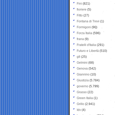
Fini
(821)
fioriere
(5)
Fitto
(27)
Fontana di Trevi
(1)
Formigoni
(90)
Forza Italia
(596)
frana
(9)
Fratelli d'Italia
(291)
Futuro e Libertà
(510)
g8
(25)
Gelmini
(68)
Genova
(542)
Giannino
(10)
Giustizia
(5.784)
governo
(5.799)
Grasso
(22)
Green Italia
(1)
Grillo
(2.941)
Idv
(4)