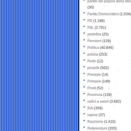
partito del popolo della libe
(30)
Partito Democratico
(1.034)
PD
(1.188)
PdL
(2.781)
pedofilia
(25)
Pensioni
(129)
Politica
(40.846)
polizia
(253)
Porto
(12)
povertà
(502)
Presepe
(14)
Primarie
(149)
Prodi
(52)
Provincia
(139)
radici e valori
(3.682)
RAI
(359)
rapine
(37)
Razzismo
(1.410)
Referendum
(200)