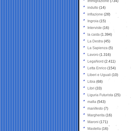
Immigrazione
(734)
indulto
(14)
inflazione
(26)
Ingroia
(15)
Interviste
(16)
la casta
(1.394)
La Destra
(45)
La Sapienza
(5)
Lavoro
(1.316)
LegaNord
(2.411)
Letta Enrico
(154)
Liberi e Uguali
(10)
Libia
(68)
Libri
(33)
Liguria Futurista
(25)
mafia
(543)
manifesto
(7)
Margherita
(16)
Maroni
(171)
Mastella
(16)