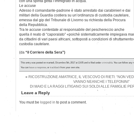
con una spinta getta l’immigrato in acqua.
Le accuse
Adesso il comandante-padrone è stato arrestato dai carabinieri e dai
militari della Guardia costiera su un’ordinanza di custodia cautelare,
emessa dal gip del Tribunale di Livorno su richiesta della Procura
della Repubblica.
Tra le accuse contestate al responsabile del peschereccio anche
quella il reato di “caporalato” «poichè sistematicamente impiegava m
da cittadini di vari paesi africani, sottoposti a condizioni di sfruttamento
custodia cautelare.
(da
“il Corriere della Sera”)
This entry was posted on martedì, Dicembre 5th, 2017 at 13:05 and is filed under
criminalità
. You can follow any 
You can
leave a response
, or
trackback
from your own site.
«
RICOSTRUZIONE AMATRICE, IL VESCOVO DI RIETI: “NON VED
VANNO NEANCHE I TELEFONINI”
DI MAIO E LA RAGGI LITIGANO SUI SOLDI ALLE FAMIGLIE P
Leave a Reply
You must be
logged in
to post a comment.