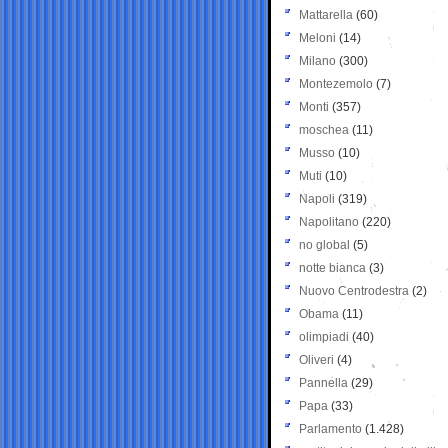
Mattarella
(60)
Meloni
(14)
Milano
(300)
Montezemolo
(7)
Monti
(357)
moschea
(11)
Musso
(10)
Muti
(10)
Napoli
(319)
Napolitano
(220)
no global
(5)
notte bianca
(3)
Nuovo Centrodestra
(2)
Obama
(11)
olimpiadi
(40)
Oliveri
(4)
Pannella
(29)
Papa
(33)
Parlamento
(1.428)