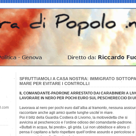
SFRUTTIAMOLI A CASA NOSTRA: IMMIGRATO SOTTOP
MARE PER EVITARE I CONTROLLI
IL COMANDANTE-PADRONE ARRESTATO DAI CARABINIERI A L
LAVORARE IN NERO PER POCHI EURO SUL PESCHERECCIO DI UN
il.com
Lavorava al nero per pochi euro dall’alba al tramonto, nessuna assicur
raccontare anche agli amici quelle lunghe uscite in mare.
Poi il blitz della Guardia Costiera di Livorno, la motovedetta che si
avvicina al peschereccio e l’ordine odioso del comandante-padrone.
«Buttati in acqua, fai presto», gli grida. Lui non ubbidisce e allora ci
pensa il capitano a farlo rispettare quell’ordine assurdo e pericoloso e