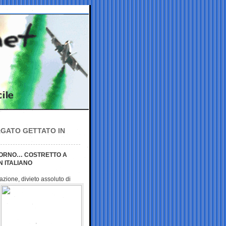
AGATO GETTATO IN
IVORNO… COSTRETTO A
 ITALIANO
azione, divieto
assoluto di