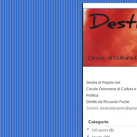
Destra di Popolo.net
Circolo Genovese di Cultura e
Politica
Diretto da Riccardo Fucile
Scrivici: destradipopolo@gma
Categorie
100 giorni
(5)