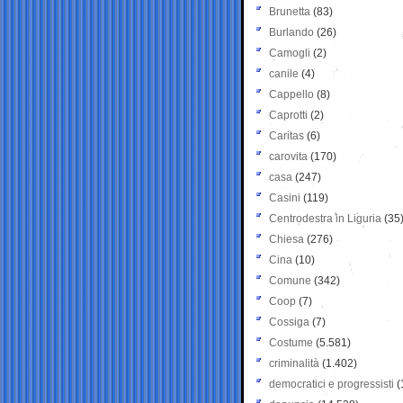
Brunetta
(83)
Burlando
(26)
Camogli
(2)
canile
(4)
Cappello
(8)
Caprotti
(2)
Caritas
(6)
carovita
(170)
casa
(247)
Casini
(119)
Centrodestra in Liguria
(35
Chiesa
(276)
Cina
(10)
Comune
(342)
Coop
(7)
Cossiga
(7)
Costume
(5.581)
criminalità
(1.402)
democratici e progressisti
(