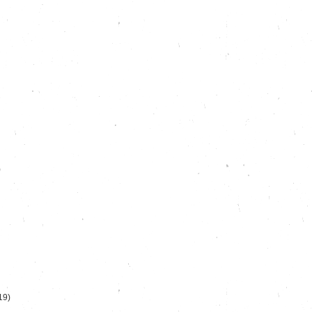
)
19)