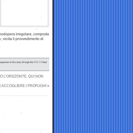
anodopera irregolare, composta
», recita il provvedimento di
responses to this entry through the
RSS 2.0
feed.
O L’ORIZZONTE, QUI NON
ER ACCOGLIERE I PROFUGHI
»