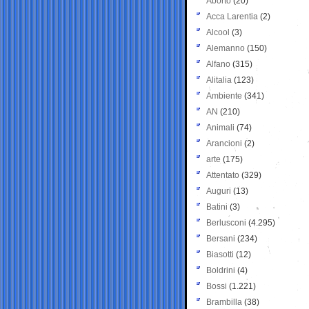
Aborto
(20)
Acca Larentia
(2)
Alcool
(3)
Alemanno
(150)
Alfano
(315)
Alitalia
(123)
Ambiente
(341)
AN
(210)
Animali
(74)
Arancioni
(2)
arte
(175)
Attentato
(329)
Auguri
(13)
Batini
(3)
Berlusconi
(4.295)
Bersani
(234)
Biasotti
(12)
Boldrini
(4)
Bossi
(1.221)
Brambilla
(38)