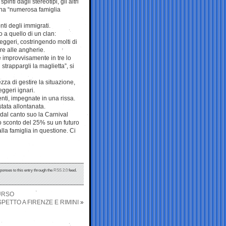
inti dagli stereotipi, gli altri
una “numerosa famiglia
ti degli immigrati.
o a quello di un clan:
seggeri, costringendo molti di
ire alle angherie.
 improvvisamente in tre lo
 strappargli la maglietta”, si
za di gestire la situazione,
ggeri ignari.
enti, impegnate in una rissa.
stata allontanata.
 dal canto suo la Carnival
uno sconto del 25% su un futuro
 alla famiglia in questione. Ci
sponses to this entry through the
RSS 2.0
feed.
’URSO
ISPETTO A FIRENZE E RIMINI
»