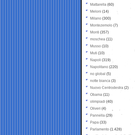
Mattarella
(60)
Meloni
(14)
Milano
(300)
Montezemolo
(7)
Monti
(357)
moschea
(11)
Musso
(10)
Muti
(10)
Napoli
(319)
Napolitano
(220)
no global
(5)
notte bianca
(3)
Nuovo Centrodestra
(2)
Obama
(11)
olimpiadi
(40)
Oliveri
(4)
Pannella
(29)
Papa
(33)
Parlamento
(1.428)