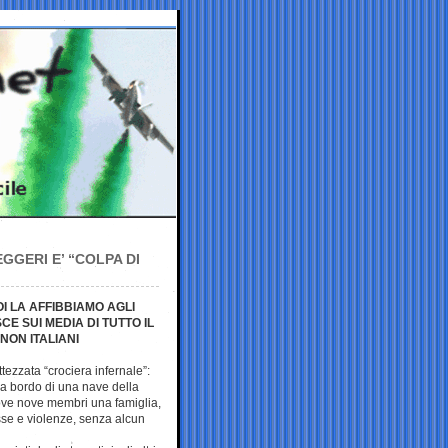
GGERI E’ “COLPA DI
I LA AFFIBBIAMO AGLI
E SUI MEDIA DI TUTTO IL
NON ITALIANI
ttezzata “crociera infernale”:
i a bordo di una nave della
ove nove membri una famiglia,
sse e violenze, senza alcun