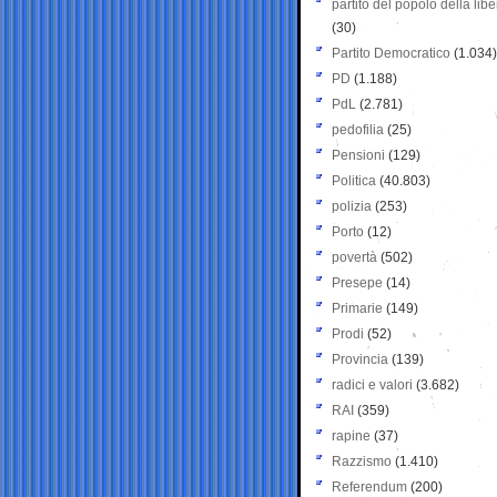
partito del popolo della libe
(30)
Partito Democratico
(1.034)
PD
(1.188)
PdL
(2.781)
pedofilia
(25)
Pensioni
(129)
Politica
(40.803)
polizia
(253)
Porto
(12)
povertà
(502)
Presepe
(14)
Primarie
(149)
Prodi
(52)
Provincia
(139)
radici e valori
(3.682)
RAI
(359)
rapine
(37)
Razzismo
(1.410)
Referendum
(200)