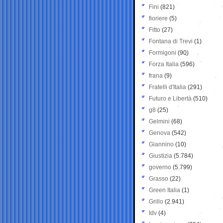
Fini
(821)
fioriere
(5)
Fitto
(27)
Fontana di Trevi
(1)
Formigoni
(90)
Forza Italia
(596)
frana
(9)
Fratelli d'Italia
(291)
Futuro e Libertà
(510)
g8
(25)
Gelmini
(68)
Genova
(542)
Giannino
(10)
Giustizia
(5.784)
governo
(5.799)
Grasso
(22)
Green Italia
(1)
Grillo
(2.941)
Idv
(4)