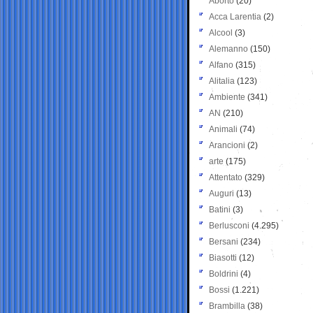
Aborto
(20)
Acca Larentia
(2)
Alcool
(3)
Alemanno
(150)
Alfano
(315)
Alitalia
(123)
Ambiente
(341)
AN
(210)
Animali
(74)
Arancioni
(2)
arte
(175)
Attentato
(329)
Auguri
(13)
Batini
(3)
Berlusconi
(4.295)
Bersani
(234)
Biasotti
(12)
Boldrini
(4)
Bossi
(1.221)
Brambilla
(38)