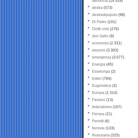
denuncia
(14.528)
destra
(573)
destradipopolo
(99)
Di Pietro
(101)
Diritti civili
(276)
don Gallo
(9)
economia
(2.331)
elezioni
(3.303)
emergenza
(3.077)
Energia
(45)
Esselunga
(2)
Esteri
(784)
Eugenetica
(3)
Europa
(1.314)
Fassino
(13)
federalismo
(167)
Ferrara
(21)
Ferretti
(6)
ferrovie
(133)
finanziaria
(325)