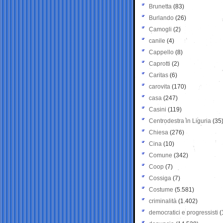
Brunetta
(83)
Burlando
(26)
Camogli
(2)
canile
(4)
Cappello
(8)
Caprotti
(2)
Caritas
(6)
carovita
(170)
casa
(247)
Casini
(119)
Centrodestra in Liguria
(35
Chiesa
(276)
Cina
(10)
Comune
(342)
Coop
(7)
Cossiga
(7)
Costume
(5.581)
criminalità
(1.402)
democratici e progressisti
(