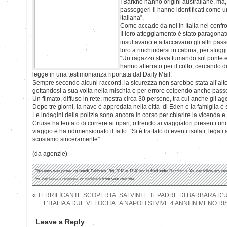
I Barkho hanno origini australiane, ma, sp
passeggeri li hanno identificati come 
italiana”.
Come accade da noi in Italia nei confron
Il loro atteggiamento è stato paragonat
insultavano e attaccavano gli altri pas
loro a rinchiudersi in cabina, per sfugg
“Un ragazzo stava fumando sul ponte e
hanno afferrato per il collo, cercando di
legge in una testimonianza riportata dal Daily Mail.
Sempre secondo alcuni racconti, la sicurezza non sarebbe stata all’altez
gettandosi a sua volta nella mischia e per errore colpendo anche passe
Un filmato, diffuso in rete, mostra circa 30 persone, tra cui anche gli ag
Dopo tre giorni, la nave è approdata nella città di Eden e la famiglia è 
Le indagini della polizia sono ancora in corso per chiarire la vicenda e
Cruise ha tentato di correre ai ripari, offrendo ai viaggiatori presenti 
viaggio e ha ridimensionato il fatto: “Si è trattato di eventi isolati, legati
scusiamo sinceramente”
(da agenzie)
This entry was posted on lunedì, Febbraio 19th, 2018 at 17:40 and is filed under
Razzismo
. You can follow any re
You can
leave a response
, or
trackback
from your own site.
«
TERRIFICANTE SCOPERTA: SALVINI E’ IL PADRE DI BARBARA D
L’ITALIA A DUE VELOCITA’: A NAPOLI SI VIVE 4 ANNI IN MENO R
Leave a Reply