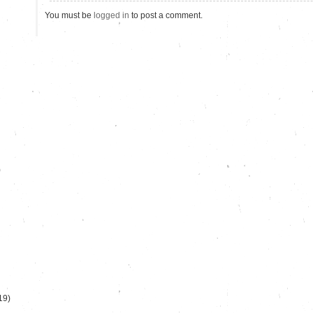
You must be
logged in
to post a comment.
)
19)