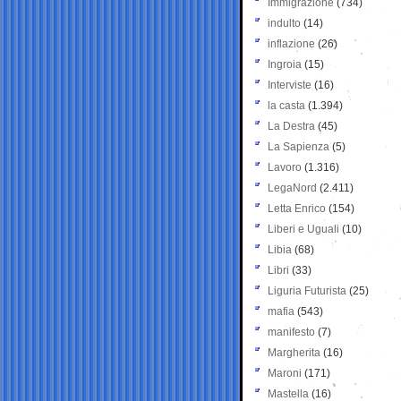
Immigrazione
(734)
indulto
(14)
inflazione
(26)
Ingroia
(15)
Interviste
(16)
la casta
(1.394)
La Destra
(45)
La Sapienza
(5)
Lavoro
(1.316)
LegaNord
(2.411)
Letta Enrico
(154)
Liberi e Uguali
(10)
Libia
(68)
Libri
(33)
Liguria Futurista
(25)
mafia
(543)
manifesto
(7)
Margherita
(16)
Maroni
(171)
Mastella
(16)