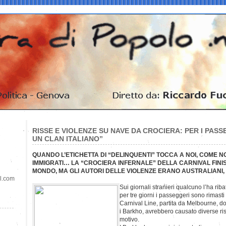
RISSE E VIOLENZE SU NAVE DA CROCIERA: PER I PASSE
UN CLAN ITALIANO”
QUANDO L’ETICHETTA DI “DELINQUENTI” TOCCA A NOI, COME NO
IMMIGRATI… LA “CROCIERA INFERNALE” DELLA CARNIVAL FINISC
MONDO, MA GLI AUTORI DELLE VIOLENZE ERANO AUSTRALIANI, 
il.com
Sui giornali stranieri qualcuno l’ha riba
per tre giorni i passeggeri sono rimast
Carnival Line, partita da Melbourne, d
i Barkho, avrebbero causato diverse ri
motivo.