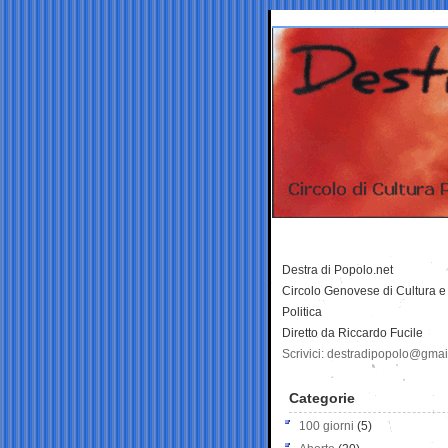
Destra di Popolo.net
Circolo Genovese di Cultura e
Politica
Diretto da Riccardo Fucile
Scrivici: destradipopolo@gma
Categorie
100 giorni
(5)