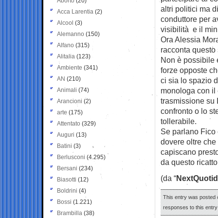
Aborto
(20)
altri politici ma d
Acca Larentia
(2)
conduttore per a
Alcool
(3)
visibilità e il m
Alemanno
(150)
Ora Alessia Mora
Alfano
(315)
racconta questo
Alitalia
(123)
Non è possibile e
Ambiente
(341)
forze opposte che
AN
(210)
ci sia lo spazio 
monologa con il 
Animali
(74)
trasmissione su L
Arancioni
(2)
confronto o lo st
arte
(175)
tollerabile.
Attentato
(329)
Se parlano Fico 
Auguri
(13)
dovere oltre che 
Batini
(3)
capiscano presto
Berlusconi
(4.295)
da questo ricatt
Bersani
(234)
(da “
NextQuotid
Biasotti
(12)
Boldrini
(4)
This entry was posted 
Bossi
(1.221)
responses to this entr
Brambilla
(38)