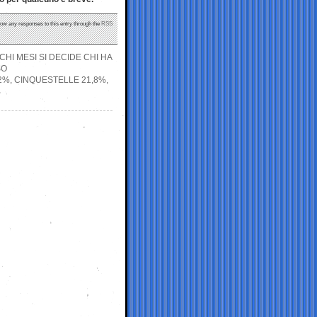
llow any responses to this entry through the
RSS
OCHI MESI SI DECIDE CHI HA
SO
%, CINQUESTELLE 21,8%,