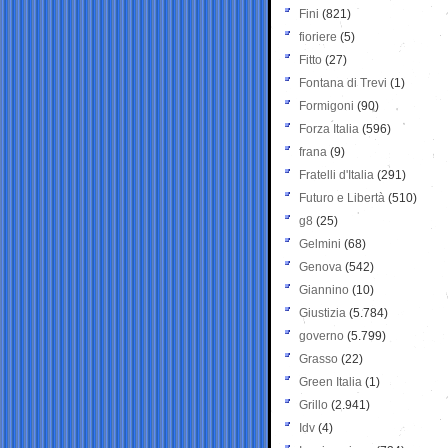
Fini
(821)
fioriere
(5)
Fitto
(27)
Fontana di Trevi
(1)
Formigoni
(90)
Forza Italia
(596)
frana
(9)
Fratelli d'Italia
(291)
Futuro e Libertà
(510)
g8
(25)
Gelmini
(68)
Genova
(542)
Giannino
(10)
Giustizia
(5.784)
governo
(5.799)
Grasso
(22)
Green Italia
(1)
Grillo
(2.941)
Idv
(4)