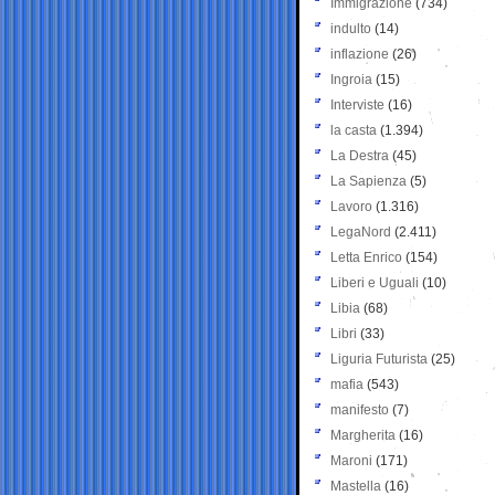
Immigrazione
(734)
indulto
(14)
inflazione
(26)
Ingroia
(15)
Interviste
(16)
la casta
(1.394)
La Destra
(45)
La Sapienza
(5)
Lavoro
(1.316)
LegaNord
(2.411)
Letta Enrico
(154)
Liberi e Uguali
(10)
Libia
(68)
Libri
(33)
Liguria Futurista
(25)
mafia
(543)
manifesto
(7)
Margherita
(16)
Maroni
(171)
Mastella
(16)