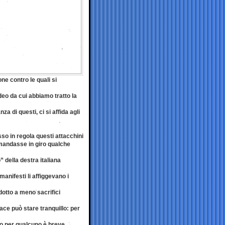
ne contro le quali si
deo da cui abbiamo tratto la
za di questi, ci si affida agli
so in regola questi attacchini
mandasse in giro qualche
” della destra italiana
anifesti li affiggevano i
dotto a meno sacrifici
ace può stare tranquillo: per
so per qualcuno è breve.