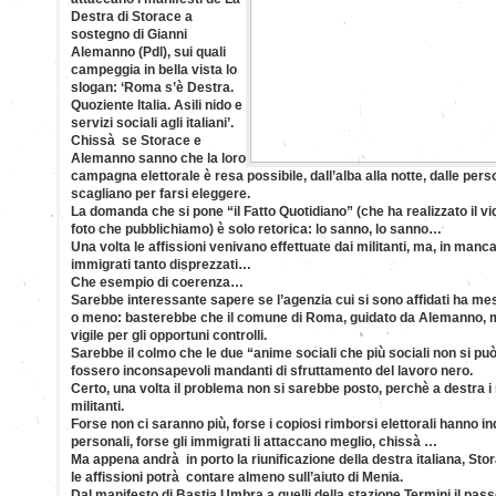
Destra di Storace a
sostegno di Gianni
Alemanno (Pdl), sui quali
campeggia in bella vista lo
slogan: ‘Roma s’è Destra.
Quoziente Italia. Asili nido e
servizi sociali agli italiani’.
Chissà se Storace e
Alemanno sanno che la loro
campagna elettorale è resa possibile, dall’alba alla notte, dalle perso
scagliano per farsi eleggere.
La domanda che si pone “il Fatto Quotidiano” (che ha realizzato il vi
foto che pubblichiamo) è solo retorica: lo sanno, lo sanno…
Una volta le affissioni venivano effettuate dai militanti, ma, in mancan
immigrati tanto disprezzati…
Che esempio di coerenza…
Sarebbe interessante sapere se l’agenzia cui si sono affidati ha mes
o meno: basterebbe che il comune di Roma, guidato da Alemanno, 
vigile per gli opportuni controlli.
Sarebbe il colmo che le due “anime sociali che più sociali non si può
fossero inconsapevoli mandanti di sfruttamento del lavoro nero.
Certo, una volta il problema non si sarebbe posto, perchè a destra i m
militanti.
Forse non ci saranno più, forse i copiosi rimborsi elettorali hanno in
personali, forse gli immigrati li attaccano meglio, chissà …
Ma appena andrà in porto la riunificazione della destra italiana, Stor
le affissioni potrà contare almeno sull’aiuto di Menia.
Dal manifesto di Bastia Umbra a quelli della stazione Termini il pas