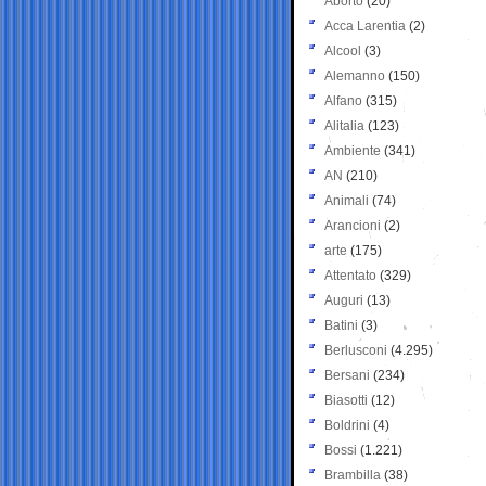
Aborto
(20)
Acca Larentia
(2)
Alcool
(3)
Alemanno
(150)
Alfano
(315)
Alitalia
(123)
Ambiente
(341)
AN
(210)
Animali
(74)
Arancioni
(2)
arte
(175)
Attentato
(329)
Auguri
(13)
Batini
(3)
Berlusconi
(4.295)
Bersani
(234)
Biasotti
(12)
Boldrini
(4)
Bossi
(1.221)
Brambilla
(38)