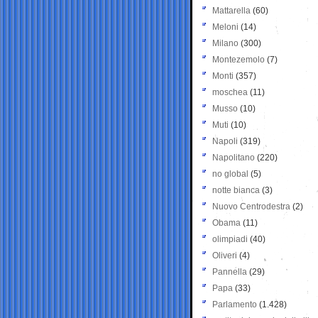
Mattarella
(60)
Meloni
(14)
Milano
(300)
Montezemolo
(7)
Monti
(357)
moschea
(11)
Musso
(10)
Muti
(10)
Napoli
(319)
Napolitano
(220)
no global
(5)
notte bianca
(3)
Nuovo Centrodestra
(2)
Obama
(11)
olimpiadi
(40)
Oliveri
(4)
Pannella
(29)
Papa
(33)
Parlamento
(1.428)