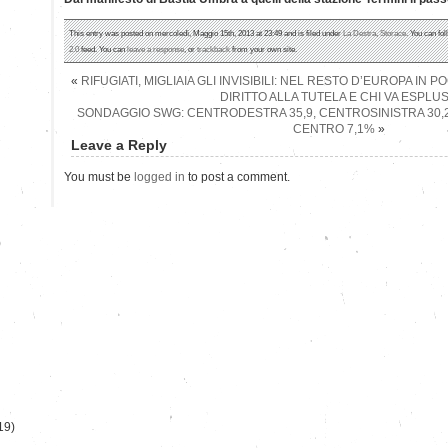
This entry was posted on mercoledì, Maggio 15th, 2013 at 23:49 and is filed under
La Destra
,
Storace
. You can fo
2.0
feed. You can
leave a response
, or
trackback
from your own site.
«
RIFUGIATI, MIGLIAIA GLI INVISIBILI: NEL RESTO D’EUROPA IN P
DIRITTO ALLA TUTELA E CHI VA ESPLU
SONDAGGIO SWG: CENTRODESTRA 35,9, CENTROSINISTRA 30,2
CENTRO 7,1%
»
Leave a Reply
You must be
logged in
to post a comment.
)
19)