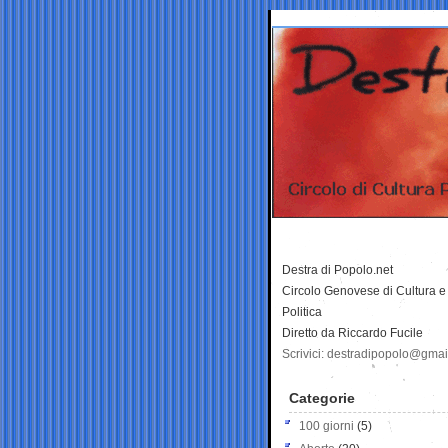
Destra di Popolo.net
Circolo Genovese di Cultura e
Politica
Diretto da Riccardo Fucile
Scrivici: destradipopolo@gma
Categorie
100 giorni
(5)