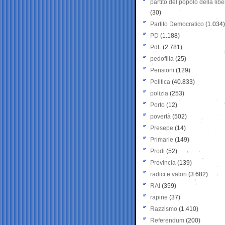
partito del popolo della libe
(30)
Partito Democratico
(1.034)
PD
(1.188)
PdL
(2.781)
pedofilia
(25)
Pensioni
(129)
Politica
(40.833)
polizia
(253)
Porto
(12)
povertà
(502)
Presepe
(14)
Primarie
(149)
Prodi
(52)
Provincia
(139)
radici e valori
(3.682)
RAI
(359)
rapine
(37)
Razzismo
(1.410)
Referendum
(200)