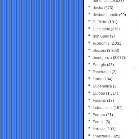
denuncia
(14.528)
destra
(573)
destradipopolo
(99)
Di Pietro
(101)
Diritti civili
(276)
don Gallo
(9)
economia
(2.331)
elezioni
(3.303)
emergenza
(3.077)
Energia
(45)
Esselunga
(2)
Esteri
(784)
Eugenetica
(3)
Europa
(1.314)
Fassino
(13)
federalismo
(167)
Ferrara
(21)
Ferretti
(6)
ferrovie
(133)
finanziaria
(325)