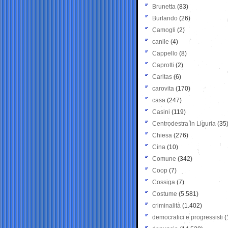
Brunetta
(83)
Burlando
(26)
Camogli
(2)
canile
(4)
Cappello
(8)
Caprotti
(2)
Caritas
(6)
carovita
(170)
casa
(247)
Casini
(119)
Centrodestra in Liguria
(35
Chiesa
(276)
Cina
(10)
Comune
(342)
Coop
(7)
Cossiga
(7)
Costume
(5.581)
criminalità
(1.402)
democratici e progressisti
(