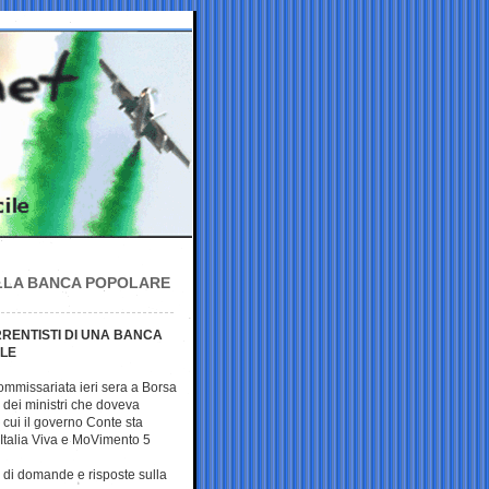
ALLA BANCA POPOLARE
RRENTISTI DI UNA BANCA
ALE
ommissariata ieri sera a Borsa
o dei ministri che doveva
 cui il governo Conte sta
Italia Viva e MoVimento 5
 di domande e risposte sulla