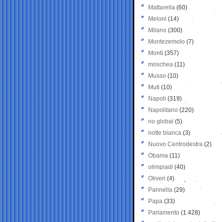
Mattarella
(60)
Meloni
(14)
Milano
(300)
Montezemolo
(7)
Monti
(357)
moschea
(11)
Musso
(10)
Muti
(10)
Napoli
(319)
Napolitano
(220)
no global
(5)
notte bianca
(3)
Nuovo Centrodestra
(2)
Obama
(11)
olimpiadi
(40)
Oliveri
(4)
Pannella
(29)
Papa
(33)
Parlamento
(1.428)