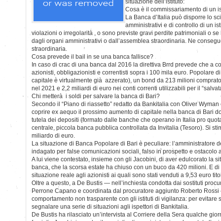
situazione dell’istituto:
Cosa è il commissariamento di un is
La Banca d’Italia può disporre lo sc
amministrativi e di controllo di un i
violazioni o irregolarità , o sono previste gravi perdite patrimoniali o se
dagli organi amministrativi o dall’assemblea straordinaria. Ne conseg
straordinaria.
Cosa prevede il bail in se una banca fallisce?
In caso di crac di una banca dal 2016 la direttiva Brrd prevede che a co
azionisti, obbligazionisti e correntisti sopra i 100 mila euro. Popolare di 
capitale è virtualmente già azzerato), un bond da 213 milioni comprato
nel 2021 e 2,2 miliardi di euro nei conti correnti utilizzabili per il “salva
Chi metterà i soldi per salvare la banca di Bari?
Secondo il “Piano di riassetto” redatto da Bankitalia con Oliver Wyman
coprire ex aequo il prossimo aumento di capitale nella banca di Bari d
tutela dei depositi (formato dalle banche che operano in Italia pro quot
centrale, piccola banca pubblica controllata da Invitalia (Tesoro). Si st
miliardo di euro.
La situazione di Banca Popolare di Bari è peculiare: l’amministratore 
indagato per false comunicazioni sociali, falso in prospetto e ostacolo al
A lui viene contestato, insieme con gli Jacobini, di aver edulcorato la si
banca, che la scorsa estate ha chiuso con un buco da 420 milioni. E di
situazione reale agli azionisti ai quali sono stati venduti a 9,53 euro ti
Oltre a questo, a De Bustis — nell’inchiesta condotta dai sostituti procu
Perrone Capano e coordinata dal procuratore aggiunto Roberto Rossi
comportamento non trasparente con gli istituti di vigilanza: per evitar
segnalare una serie di situazioni agli ispettori di Bankitalia.
De Bustis ha rilasciato un’intervista al Corriere della Sera qualche giorn