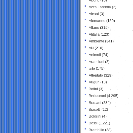
Aborto
(20)
Acca Larentia
(2)
Alcool
(3)
Alemanno
(150)
Alfano
(315)
Alitalia
(123)
Ambiente
(341)
AN
(210)
Animali
(74)
Arancioni
(2)
arte
(175)
Attentato
(329)
Auguri
(13)
Batini
(3)
Berlusconi
(4.295)
Bersani
(234)
Biasotti
(12)
Boldrini
(4)
Bossi
(1.221)
Brambilla
(38)