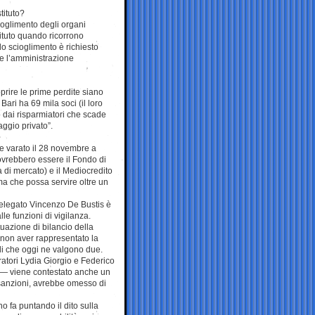
tituto?
ioglimento degli organi
stituto quando ricorrono
 lo scioglimento è richiesto
ue l’amministrazione
prire le prime perdite siano
Bari ha 69 mila soci (il loro
 dai risparmiatori che scade
taggio privato”.
 e varato il 28 novembre a
ovrebbero essere il Fondo di
a di mercato) e il Mediocredito
ima che possa servire oltre un
delegato Vincenzo De Bustis è
le funzioni di vigilanza.
tuazione di bilancio della
 non aver rappresentato la
toli che oggi ne valgono due.
ratori Lydia Giorgio e Federico
 — viene contestato anche un
e sanzioni, avrebbe omesso di
o fa puntando il dito sulla