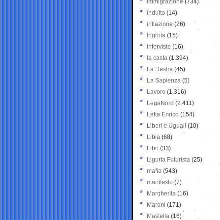
Immigrazione
(734)
indulto
(14)
inflazione
(26)
Ingroia
(15)
Interviste
(16)
la casta
(1.394)
La Destra
(45)
La Sapienza
(5)
Lavoro
(1.316)
LegaNord
(2.411)
Letta Enrico
(154)
Liberi e Uguali
(10)
Libia
(68)
Libri
(33)
Liguria Futurista
(25)
mafia
(543)
manifesto
(7)
Margherita
(16)
Maroni
(171)
Mastella
(16)