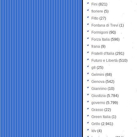
Fini
(821)
fioriere
(5)
Fitto
(27)
Fontana di Trevi
(1)
Formigoni
(90)
Forza Italia
(596)
frana
(9)
Fratelli d'Italia
(291)
Futuro e Libertà
(510)
g8
(25)
Gelmini
(68)
Genova
(542)
Giannino
(10)
Giustizia
(5.784)
governo
(5.799)
Grasso
(22)
Green Italia
(1)
Grillo
(2.941)
Idv
(4)