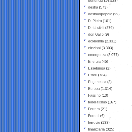
denuncia
(14.528)
destra
(573)
destradipopolo
(99)
Di Pietro
(101)
Diritti civili
(276)
don Gallo
(9)
economia
(2.331)
elezioni
(3.303)
emergenza
(3.077)
Energia
(45)
Esselunga
(2)
Esteri
(784)
Eugenetica
(3)
Europa
(1.314)
Fassino
(13)
federalismo
(167)
Ferrara
(21)
Ferretti
(6)
ferrovie
(133)
finanziaria
(325)