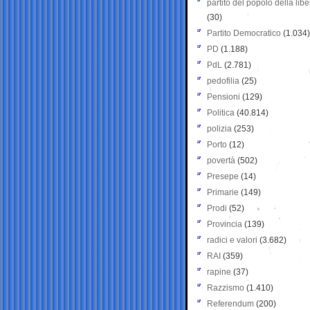
partito del popolo della libe
(30)
Partito Democratico
(1.034)
PD
(1.188)
PdL
(2.781)
pedofilia
(25)
Pensioni
(129)
Politica
(40.814)
polizia
(253)
Porto
(12)
povertà
(502)
Presepe
(14)
Primarie
(149)
Prodi
(52)
Provincia
(139)
radici e valori
(3.682)
RAI
(359)
rapine
(37)
Razzismo
(1.410)
Referendum
(200)