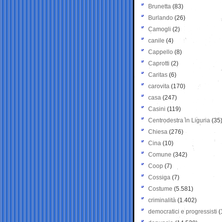
Brunetta
(83)
Burlando
(26)
Camogli
(2)
canile
(4)
Cappello
(8)
Caprotti
(2)
Caritas
(6)
carovita
(170)
casa
(247)
Casini
(119)
Centrodestra in Liguria
(35
Chiesa
(276)
Cina
(10)
Comune
(342)
Coop
(7)
Cossiga
(7)
Costume
(5.581)
criminalità
(1.402)
democratici e progressisti
(