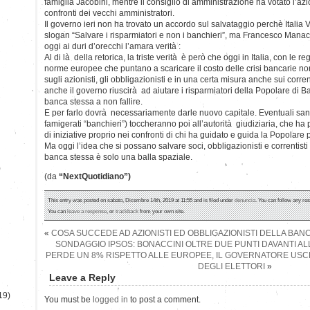
famiglia Jacobini, mentre il consiglio di amministrazione ha votato l’az
confronti dei vecchi amministratori.
Il governo ieri non ha trovato un accordo sul salvataggio perchè Italia 
slogan “Salvare i risparmiatori e non i banchieri”, ma Francesco Man
oggi ai duri d’orecchi l’amara verità :
Al di là della retorica, la triste verità è però che oggi in Italia, con le re
norme europee che puntano a scaricare il costo delle crisi bancarie n
sugli azionisti, gli obbligazionisti e in una certa misura anche sui corren
anche il governo riuscirà ad aiutare i risparmiatori della Popolare di Ba
banca stessa a non fallire.
E per farlo dovrà necessariamente darle nuovo capitale. Eventuali sa
famigerati “banchieri”) toccheranno poi all’autorità giudiziaria, che ha 
di iniziative proprio nei confronti di chi ha guidato e guida la Popolare 
Ma oggi l’idea che si possano salvare soci, obbligazionisti e correntist
banca stessa è solo una balla spaziale.
)
(da
“NextQuotidiano”)
This entry was posted on sabato, Dicembre 14th, 2019 at 11:55 and is filed under
denuncia
. You can follow any re
You can
leave a response
, or
trackback
from your own site.
«
COSA SUCCEDE AD AZIONISTI ED OBBLIGAZIONISTI DELLA BAN
SONDAGGIO IPSOS: BONACCINI OLTRE DUE PUNTI DAVANTI AL
PERDE UN 8% RISPETTO ALLE EUROPEE, IL GOVERNATORE USC
DEGLI ELETTORI
»
Leave a Reply
19)
You must be
logged in
to post a comment.