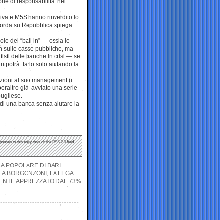
ione di responsabilità nei
Viva e M5S hanno rinverdito lo
acorda su Repubblica spiega
gole del “bail in” — ossia le
on sulle casse pubbliche, ma
tisti delle banche in crisi — se
ri potrà farlo solo aiutando la
nzioni al suo management (i
peraltro già avviato una serie
pugliese.
i di una banca senza aiutare la
sponses to this entry through the
RSS 2.0
feed.
CA POPOLARE DI BARI
LA BORGONZONI, LA LEGA
ENTE APPREZZATO DAL 73%