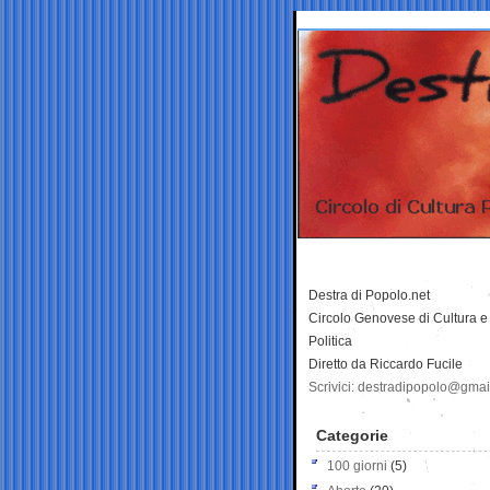
Destra di Popolo.net
Circolo Genovese di Cultura e
Politica
Diretto da Riccardo Fucile
Scrivici: destradipopolo@gma
Categorie
100 giorni
(5)