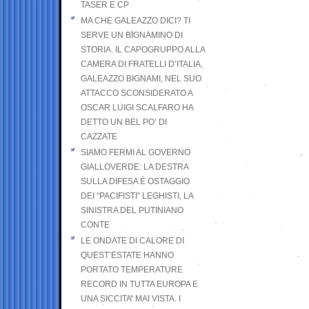
TASER E CP
MA CHE GALEAZZO DICI? TI
SERVE UN BIGNAMINO DI
STORIA. IL CAPOGRUPPO ALLA
CAMERA DI FRATELLI D’ITALIA,
GALEAZZO BIGNAMI, NEL SUO
ATTACCO SCONSIDERATO A
OSCAR LUIGI SCALFARO HA
DETTO UN BEL PO’ DI
CAZZATE
SIAMO FERMI AL GOVERNO
GIALLOVERDE: LA DESTRA
SULLA DIFESA È OSTAGGIO
DEI “PACIFISTI” LEGHISTI, LA
SINISTRA DEL PUTINIANO
CONTE
LE ONDATE DI CALORE DI
QUEST’ESTATE HANNO
PORTATO TEMPERATURE
RECORD IN TUTTA EUROPA E
UNA SICCITA’ MAI VISTA. I