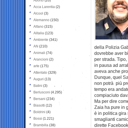
Aborto
(20)
Acca Larentia
(2)
Alcool
(3)
Alemanno
(150)
Alfano
(315)
Alitalia
(123)
Ambiente
(341)
AN
(210)
della Polizia Gab
dovrebbe aver bi
Animali
(74)
per strada. Tipo,
Arancioni
(2)
in pausa ad arrab
arte
(175)
aveva anche pro
Attentato
(329)
Dunque, quel Salv
Auguri
(13)
non potrà più pre
Batini
(3)
tempo era andato 
Berlusconi
(4.295)
compiaciuto davan
Bersani
(234)
Ma per dire come 
Biasotti
(12)
Zaia ha pure in 
Boldrini
(4)
è in politica gi
Bossi
(1.221)
smaglianti camic
dirette Facebook 
Brambilla
(38)