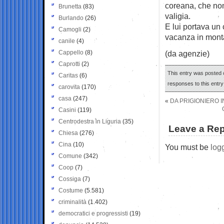
coreana, che no
Brunetta
(83)
valigia.
Burlando
(26)
E lui portava un 
Camogli
(2)
vacanza in mont
canile
(4)
Cappello
(8)
(da agenzie)
Caprotti
(2)
This entry was posted o
Caritas
(6)
responses to this entr
carovita
(170)
casa
(247)
«
DA PRIGIONIERO IN
Casini
(119)
Centrodestra in Liguria
(35)
Leave a Rep
Chiesa
(276)
Cina
(10)
You must be
log
Comune
(342)
Coop
(7)
Cossiga
(7)
Costume
(5.581)
criminalità
(1.402)
democratici e progressisti
(19)