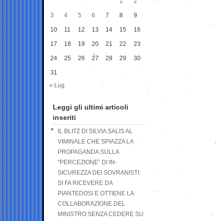
1
2
3
4
5
6
7
8
9
10
11
12
13
14
15
16
17
18
19
20
21
22
23
24
25
26
27
28
29
30
31
« Lug
Leggi gli ultimi articoli
inseriti
IL BLITZ DI SILVIA SALIS AL
VIMINALE CHE SPIAZZA LA
PROPAGANDA SULLA
“PERCEZIONE” DI IN-
SICUREZZA DEI SOVRANISTI:
SI FA RICEVERE DA
PIANTEDOSI E OTTIENE LA
COLLABORAZIONE DEL
MINISTRO SENZA CEDERE SU