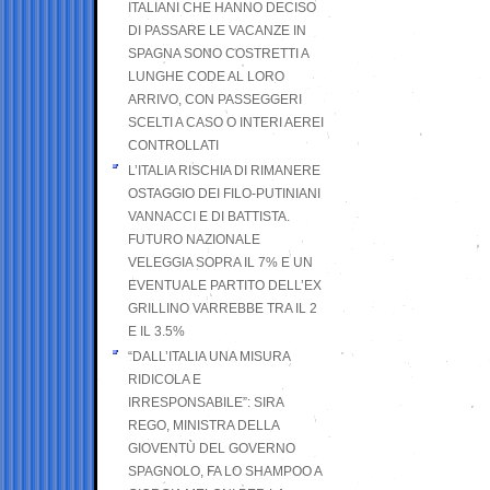
ITALIANI CHE HANNO DECISO
DI PASSARE LE VACANZE IN
SPAGNA SONO COSTRETTI A
LUNGHE CODE AL LORO
ARRIVO, CON PASSEGGERI
SCELTI A CASO O INTERI AEREI
CONTROLLATI
L’ITALIA RISCHIA DI RIMANERE
OSTAGGIO DEI FILO-PUTINIANI
VANNACCI E DI BATTISTA.
FUTURO NAZIONALE
VELEGGIA SOPRA IL 7% E UN
EVENTUALE PARTITO DELL’EX
GRILLINO VARREBBE TRA IL 2
E IL 3.5%
“DALL’ITALIA UNA MISURA
RIDICOLA E
IRRESPONSABILE”: SIRA
REGO, MINISTRA DELLA
GIOVENTÙ DEL GOVERNO
SPAGNOLO, FA LO SHAMPOO A