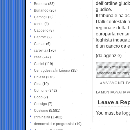
dell’ordine giudi
Brunetta
(83)
giudice.
Burlando
(26)
Il tribunale ha a
Camogli
(2)
I fatti contesta
canile
(4)
regionale della L
Cappello
(8)
europarlamentare
Caprotti
(2)
leghista indagat
Caritas
(6)
è un cancro da es
carovita
(170)
(da agenzie)
casa
(247)
Casini
(119)
This entry was posted 
Centrodestra in Liguria
(35)
responses to this entr
Chiesa
(276)
«
VIVIAMO NEL PA
Cina
(10)
Comune
(342)
LA MONTAGNA HA P
Coop
(7)
Leave a Rep
Cossiga
(7)
Costume
(5.581)
You must be
log
criminalità
(1.402)
democratici e progressisti
(19)