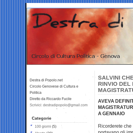
SALVINI CHE
Destra di Popolo.net
RINVIO DEL
Circolo Genovese di Cultura e
MAGISTRAT
Politica
Diretto da Riccardo Fucile
AVEVA DEFINI
Scrivici: destradipopolo@gmail.com
MAGISTRATURA
A GENNAIO
Categorie
Ricorderete che 
100 giorni
(5)
portavano gli
im