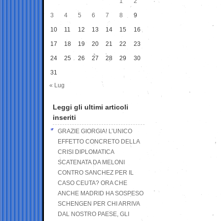
1
2
3
4
5
6
7
8
9
10
11
12
13
14
15
16
17
18
19
20
21
22
23
24
25
26
27
28
29
30
31
« Lug
Leggi gli ultimi articoli
inseriti
GRAZIE GIORGIA! L’UNICO
EFFETTO CONCRETO DELLA
CRISI DIPLOMATICA
SCATENATA DA MELONI
CONTRO SANCHEZ PER IL
CASO CEUTA? ORA CHE
ANCHE MADRID HA SOSPESO
SCHENGEN PER CHI ARRIVA
DAL NOSTRO PAESE, GLI