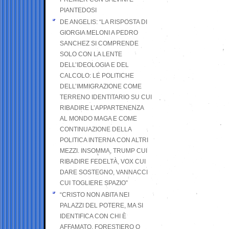
PIANTEDOSI
DE ANGELIS: “LA RISPOSTA DI
GIORGIA MELONI A PEDRO
SANCHEZ SI COMPRENDE
SOLO CON LA LENTE
DELL’IDEOLOGIA E DEL
CALCOLO: LE POLITICHE
DELL’IMMIGRAZIONE COME
TERRENO IDENTITARIO SU CUI
RIBADIRE L’APPARTENENZA
AL MONDO MAGA E COME
CONTINUAZIONE DELLA
POLITICA INTERNA CON ALTRI
MEZZI. INSOMMA, TRUMP CUI
RIBADIRE FEDELTÀ, VOX CUI
DARE SOSTEGNO, VANNACCI
CUI TOGLIERE SPAZIO”
“CRISTO NON ABITA NEI
PALAZZI DEL POTERE, MA SI
IDENTIFICA CON CHI È
AFFAMATO, FORESTIERO O