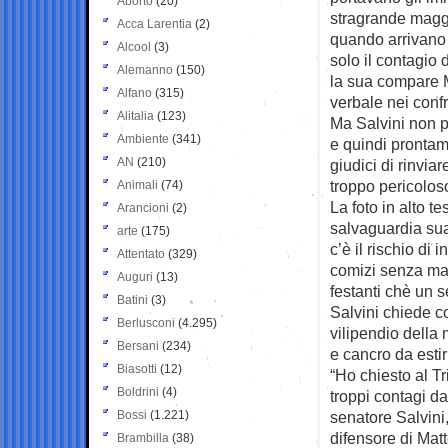
Aborto
(20)
stragrande magg
Acca Larentia
(2)
quando arrivano i
Alcool
(3)
solo il contagio 
Alemanno
(150)
la sua compare 
Alfano
(315)
verbale nei conf
Alitalia
(123)
Ma Salvini non p
Ambiente
(341)
e quindi prontam
AN
(210)
giudici di rinvia
troppo pericoloso
Animali
(74)
La foto in alto t
Arancioni
(2)
salvaguardia sua
arte
(175)
c’è il rischio di
Attentato
(329)
comizi senza mas
Auguri
(13)
festanti chè un 
Batini
(3)
Salvini chiede co
Berlusconi
(4.295)
vilipendio della 
Bersani
(234)
e cancro da esti
Biasotti
(12)
“Ho chiesto al Tr
Boldrini
(4)
troppi contagi d
Bossi
(1.221)
senatore Salvini,
difensore di Matt
Brambilla
(38)