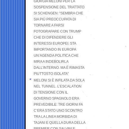
GIORGIA MELONI PER LA
SOSPENSIONE DEL TRATTATO
SI SCHENGEN: “SEMBRA CHE
SIA PIÙ PREOCCUPATA DI
TORNARE A FARSI
FOTOGRAFARE CON TRUMP
CHE DI DIFENDERE GLI
INTERESSI EUROPEI. STA
IMPORTANDO IN EUROPA
UN’AGENDA POLITICA CHE
MIRA A INDEBOLIRLA
DALL’INTERNO. MA È RIMASTA
PIUTTOSTO ISOLATA”
MELONI SI È INFILATA DA SOLA
NEL TUNNEL. L’ESCALATION
DI TENSIONE CON IL
GOVERNO SPAGNOLO ERA
PREVEDIBILE: TRE GIORNI FA
C’ERA STATO UNO SCONTRO
TRA LA LINEA MORBIDA DI
TAJANI E QUELLA DURA DELLA
PREMIER CON SALVINI E