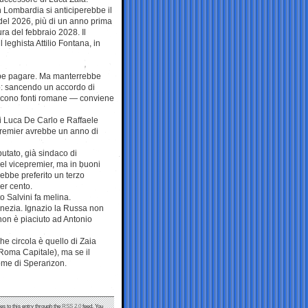
 Lombardia si anticiperebbe il
del 2026, più di un anno prima
ura del febbraio 2028. Il
l leghista Attilio Fontana, in
ebbe pagare. Ma manterrebbe
o: sancendo un accordo di
dicono fonti romane — conviene
ori Luca De Carlo e Raffaele
premier avrebbe un anno di
putato, già sindaco di
del vicepremier, ma in buoni
rebbe preferito un terzo
er cento.
o Salvini fa melina.
enezia. Ignazio la Russa non
non è piaciuto ad Antonio
e circola è quello di Zaia
 Roma Capitale), ma se il
nome di Speranzon.
es to this entry through the
RSS 2.0
feed. You