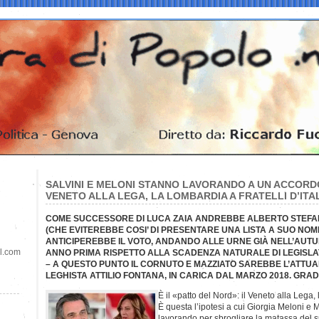
SALVINI E MELONI STANNO LAVORANDO A UN ACCORDO 
VENETO ALLA LEGA, LA LOMBARDIA A FRATELLI D’ITA
COME SUCCESSORE DI LUCA ZAIA ANDREBBE ALBERTO STEFAN
(CHE EVITEREBBE COSI’ DI PRESENTARE UNA LISTA A SUO NOM
ANTICIPEREBBE IL VOTO, ANDANDO ALLE URNE GIÀ NELL’AUTUN
il.com
ANNO PRIMA RISPETTO ALLA SCADENZA NATURALE DI LEGISLA
– A QUESTO PUNTO IL CORNUTO E MAZZIATO SAREBBE L’ATTUA
LEGHISTA ATTILIO FONTANA, IN CARICA DAL MARZO 2018. GR
È il «patto del Nord»: il Veneto alla Lega, 
È questa l’ipotesi a cui Giorgia Meloni e 
lavorando per sbrogliare la matassa del 