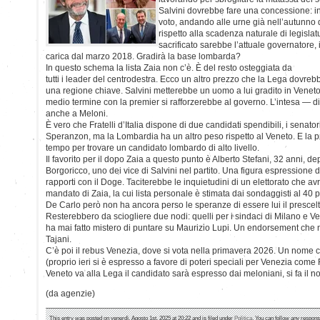
Salvini dovrebbe fare una concessione: in
voto, andando alle urne già nell’autunno 
rispetto alla scadenza naturale di legislat
sacrificato sarebbe l’attuale governatore, i
carica dal marzo 2018. Gradirà la base lombarda?
In questo schema la lista Zaia non c’è. È del resto osteggiata da
tutti i leader del centrodestra. Ecco un altro prezzo che la Lega dovr
una regione chiave. Salvini metterebbe un uomo a lui gradito in Venet
medio termine con la premier si rafforzerebbe al governo. L’intesa — 
anche a Meloni.
È vero che Fratelli d’Italia dispone di due candidati spendibili, i senat
Speranzon, ma la Lombardia ha un altro peso rispetto al Veneto. E la 
tempo per trovare un candidato lombardo di alto livello.
Il favorito per il dopo Zaia a questo punto è Alberto Stefani, 32 anni, de
Borgoricco, uno dei vice di Salvini nel partito. Una figura espressione 
rapporti con il Doge. Taciterebbe le inquietudini di un elettorato che av
mandato di Zaia, la cui lista personale è stimata dai sondaggisti al 40 p
De Carlo però non ha ancora perso le speranze di essere lui il prescelt
Resterebbero da sciogliere due nodi: quelli per i sindaci di Milano e V
ha mai fatto mistero di puntare su Maurizio Lupi. Un endorsement che 
Tajani.
C’è poi il rebus Venezia, dove si vota nella primavera 2026. Un nome ch
(proprio ieri si è espresso a favore di poteri speciali per Venezia come
Veneto va alla Lega il candidato sarà espresso dai meloniani, si fa il 
(da agenzie)
This entry was posted on venerdì, Agosto 1st, 2025 at 20:22 and is filed under
Politica
. You can follow any respons