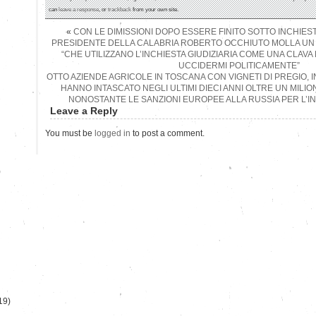
can
leave a response
, or
trackback
from your own site.
«
CON LE DIMISSIONI DOPO ESSERE FINITO SOTTO INCHIES
PRESIDENTE DELLA CALABRIA ROBERTO OCCHIUTO MOLLA UN C
“CHE UTILIZZANO L’INCHIESTA GIUDIZIARIA COME UNA CLAVA
UCCIDERMI POLITICAMENTE”
OTTO AZIENDE AGRICOLE IN TOSCANA CON VIGNETI DI PREGIO, I
HANNO INTASCATO NEGLI ULTIMI DIECI ANNI OLTRE UN MILION
NONOSTANTE LE SANZIONI EUROPEE ALLA RUSSIA PER L’IN
Leave a Reply
You must be
logged in
to post a comment.
)
19)