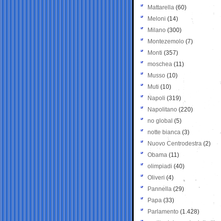
Mattarella
(60)
Meloni
(14)
Milano
(300)
Montezemolo
(7)
Monti
(357)
moschea
(11)
Musso
(10)
Muti
(10)
Napoli
(319)
Napolitano
(220)
no global
(5)
notte bianca
(3)
Nuovo Centrodestra
(2)
Obama
(11)
olimpiadi
(40)
Oliveri
(4)
Pannella
(29)
Papa
(33)
Parlamento
(1.428)