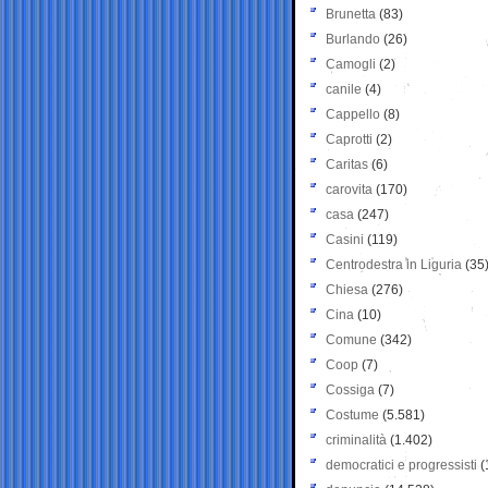
Brunetta
(83)
Burlando
(26)
Camogli
(2)
canile
(4)
Cappello
(8)
Caprotti
(2)
Caritas
(6)
carovita
(170)
casa
(247)
Casini
(119)
Centrodestra in Liguria
(35
Chiesa
(276)
Cina
(10)
Comune
(342)
Coop
(7)
Cossiga
(7)
Costume
(5.581)
criminalità
(1.402)
democratici e progressisti
(