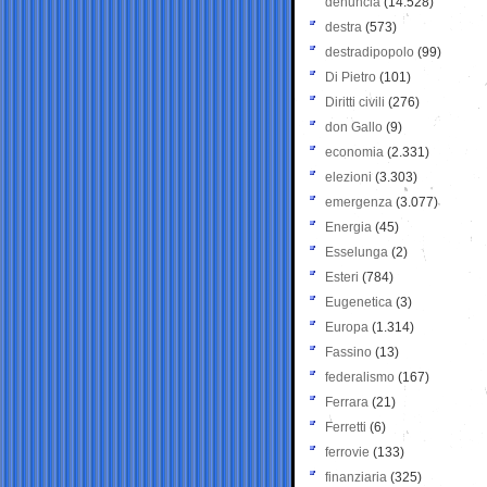
denuncia
(14.528)
destra
(573)
destradipopolo
(99)
Di Pietro
(101)
Diritti civili
(276)
don Gallo
(9)
economia
(2.331)
elezioni
(3.303)
emergenza
(3.077)
Energia
(45)
Esselunga
(2)
Esteri
(784)
Eugenetica
(3)
Europa
(1.314)
Fassino
(13)
federalismo
(167)
Ferrara
(21)
Ferretti
(6)
ferrovie
(133)
finanziaria
(325)