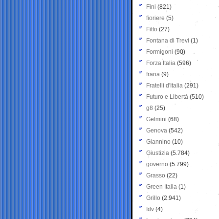
Fini
(821)
fioriere
(5)
Fitto
(27)
Fontana di Trevi
(1)
Formigoni
(90)
Forza Italia
(596)
frana
(9)
Fratelli d'Italia
(291)
Futuro e Libertà
(510)
g8
(25)
Gelmini
(68)
Genova
(542)
Giannino
(10)
Giustizia
(5.784)
governo
(5.799)
Grasso
(22)
Green Italia
(1)
Grillo
(2.941)
Idv
(4)