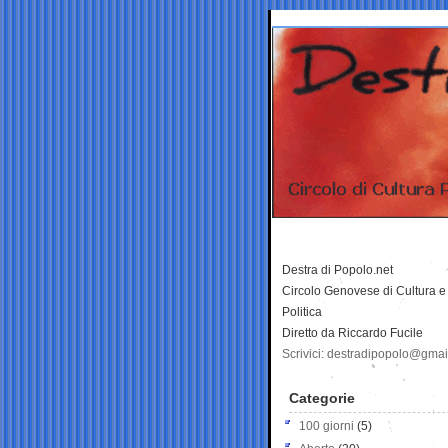
Destra di Popolo.net
Circolo Genovese di Cultura e
Politica
Diretto da Riccardo Fucile
Scrivici: destradipopolo@gma
Categorie
100 giorni
(5)