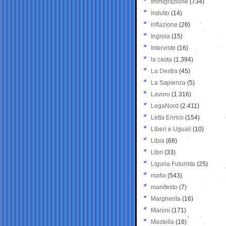
Immigrazione
(734)
indulto
(14)
inflazione
(26)
Ingroia
(15)
Interviste
(16)
la casta
(1.394)
La Destra
(45)
La Sapienza
(5)
Lavoro
(1.316)
LegaNord
(2.411)
Letta Enrico
(154)
Liberi e Uguali
(10)
Libia
(68)
Libri
(33)
Liguria Futurista
(25)
mafia
(543)
manifesto
(7)
Margherita
(16)
Maroni
(171)
Mastella
(16)