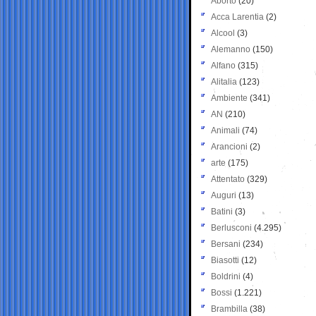
Aborto
(20)
Acca Larentia
(2)
Alcool
(3)
Alemanno
(150)
Alfano
(315)
Alitalia
(123)
Ambiente
(341)
AN
(210)
Animali
(74)
Arancioni
(2)
arte
(175)
Attentato
(329)
Auguri
(13)
Batini
(3)
Berlusconi
(4.295)
Bersani
(234)
Biasotti
(12)
Boldrini
(4)
Bossi
(1.221)
Brambilla
(38)