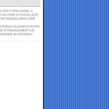
TA PER CORRUZIONE, IL
ALCIONE AI SUOI ALLEATI
 PER INDEBOLIRMI O PER
N MANO A OLIGARCHI RUSSI,
E DI FINANZIAMENTI UE,
VASIONE IN UCRAINA
»