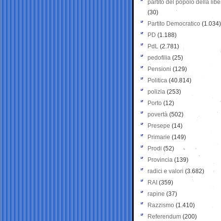
partito del popolo della libe
(30)
Partito Democratico
(1.034)
PD
(1.188)
PdL
(2.781)
pedofilia
(25)
Pensioni
(129)
Politica
(40.814)
polizia
(253)
Porto
(12)
povertà
(502)
Presepe
(14)
Primarie
(149)
Prodi
(52)
Provincia
(139)
radici e valori
(3.682)
RAI
(359)
rapine
(37)
Razzismo
(1.410)
Referendum
(200)