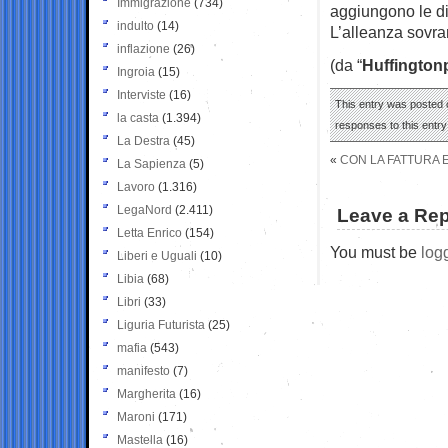
Immigrazione
(734)
aggiungono le di
indulto
(14)
L’alleanza sovran
inflazione
(26)
(da “
Huffington
Ingroia
(15)
Interviste
(16)
This entry was posted 
la casta
(1.394)
responses to this entr
La Destra
(45)
«
CON LA FATTURA 
La Sapienza
(5)
Lavoro
(1.316)
LegaNord
(2.411)
Leave a Rep
Letta Enrico
(154)
You must be
log
Liberi e Uguali
(10)
Libia
(68)
Libri
(33)
Liguria Futurista
(25)
mafia
(543)
manifesto
(7)
Margherita
(16)
Maroni
(171)
Mastella
(16)