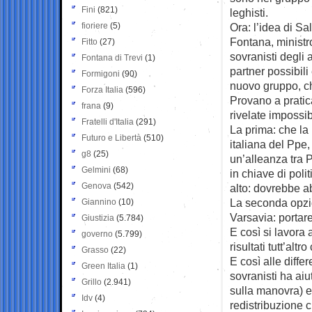
Fini
(821)
leghisti.
fioriere
(5)
Ora: l’idea di S
Fontana, ministro
Fitto
(27)
sovranisti degli a
Fontana di Trevi
(1)
partner possibil
Formigoni
(90)
nuovo gruppo, che
Forza Italia
(596)
Provano a pratica
frana
(9)
rivelate impossibi
Fratelli d'Italia
(291)
La prima: che la 
Futuro e Libertà
(510)
italiana del Ppe,
g8
(25)
un’alleanza tra 
Gelmini
(68)
in chiave di poli
Genova
(542)
alto: dovrebbe 
La seconda opzio
Giannino
(10)
Varsavia: portare
Giustizia
(5.784)
E così si lavora
governo
(5.799)
risultati tutt’altr
Grasso
(22)
E così alle diffe
Green Italia
(1)
sovranisti ha aiu
Grillo
(2.941)
sulla manovra) e 
Idv
(4)
redistribuzione c