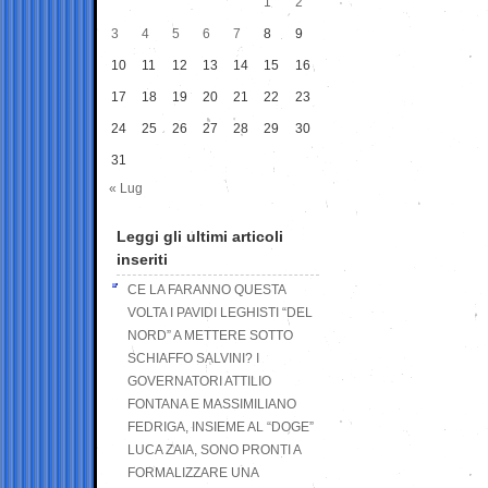
1
2
3
4
5
6
7
8
9
10
11
12
13
14
15
16
17
18
19
20
21
22
23
24
25
26
27
28
29
30
31
« Lug
Leggi gli ultimi articoli
inseriti
CE LA FARANNO QUESTA
VOLTA I PAVIDI LEGHISTI “DEL
NORD” A METTERE SOTTO
SCHIAFFO SALVINI? I
GOVERNATORI ATTILIO
FONTANA E MASSIMILIANO
FEDRIGA, INSIEME AL “DOGE”
LUCA ZAIA, SONO PRONTI A
FORMALIZZARE UNA