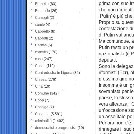
prima con suo fr
Brunetta
(83)
che non dimentic
Burlando
(26)
‘Putin’ è più che
Camogli
(2)
Proprio su quest
canile
(4)
contestazione di 
Cappello
(8)
di Putin vaffancu
Caprotti
(2)
Ma comunque, a fi
Caritas
(6)
Putin resta un pr
carovita
(170)
nazionalista (il 
casa
(247)
deputati.
Sono la delegazi
Casini
(119)
riformisti (Ecr),
Centrodestra in Liguria
(35)
prossimo giro no
Chiesa
(276)
Insomma è un gru
Cina
(10)
sovranista per l
Comune
(342)
paese, lo stesso
Coop
(7)
vera alleanza: “C
Cossiga
(7)
un’occasione sto
Costume
(5.581)
un asse italo-po
criminalità
(1.402)
Per ora non c’è.
democratici e progressisti
(19)
rinnegare il suo