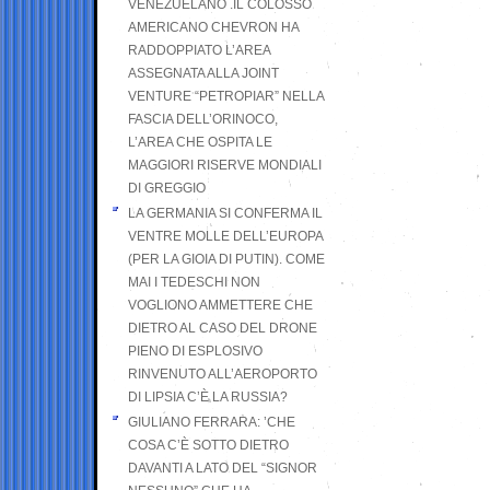
VENEZUELANO .IL COLOSSO
AMERICANO CHEVRON HA
RADDOPPIATO L’AREA
ASSEGNATA ALLA JOINT
VENTURE “PETROPIAR” NELLA
FASCIA DELL’ORINOCO,
L’AREA CHE OSPITA LE
MAGGIORI RISERVE MONDIALI
DI GREGGIO
LA GERMANIA SI CONFERMA IL
VENTRE MOLLE DELL’EUROPA
(PER LA GIOIA DI PUTIN). COME
MAI I TEDESCHI NON
VOGLIONO AMMETTERE CHE
DIETRO AL CASO DEL DRONE
PIENO DI ESPLOSIVO
RINVENUTO ALL’AEROPORTO
DI LIPSIA C’È LA RUSSIA?
GIULIANO FERRARA: ’CHE
COSA C’È SOTTO DIETRO
DAVANTI A LATO DEL “SIGNOR