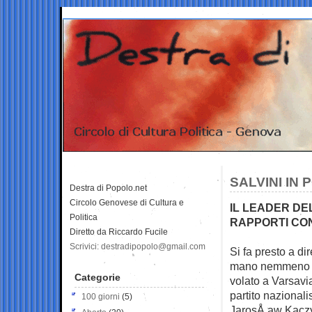
SALVINI IN
Destra di Popolo.net
Circolo Genovese di Cultura e
IL LEADER DE
Politica
RAPPORTI CON
Diretto da Riccardo Fucile
Scrivici: destradipopolo@gmail.com
Si fa presto a di
mano
nemmeno p
Categorie
volato a Varsavi
partito nazionalist
100 giorni
(5)
JarosÅ‚aw Kaczy