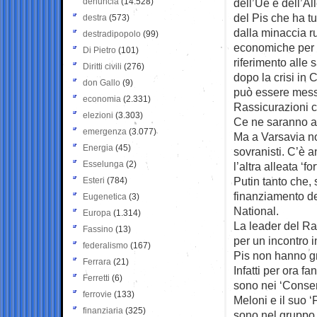
denuncia
(14.528)
dell’Ue e dell’A
del Pis che ha tu
destra
(573)
dalla minaccia ru
destradipopolo
(99)
economiche per r
Di Pietro
(101)
riferimento alle
Diritti civili
(276)
dopo la crisi in 
don Gallo
(9)
può essere mess
economia
(2.331)
Rassicurazioni ch
elezioni
(3.303)
Ce ne saranno alt
emergenza
(3.077)
Ma a Varsavia no
Energia
(45)
sovranisti. C’è 
Esselunga
(2)
l’altra alleata ‘f
Putin tanto che,
Esteri
(784)
finanziamento de
Eugenetica
(3)
National.
Europa
(1.314)
La leader del R
Fassino
(13)
per un incontro 
federalismo
(167)
Pis non hanno gr
Ferrara
(21)
Infatti per ora f
Ferretti
(6)
sono nei ‘Conserv
ferrovie
(133)
Meloni e il suo ‘F
finanziaria
(325)
sono nel gruppo ‘