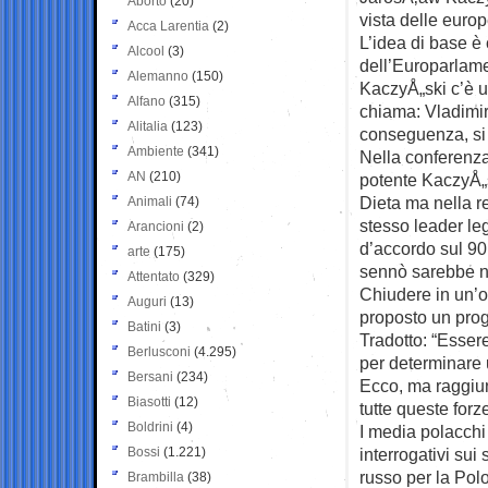
Aborto
(20)
vista delle euro
Acca Larentia
(2)
L’idea di base è
Alcool
(3)
dell’Europarlame
Alemanno
(150)
KaczyÅ„ski c’è u
Alfano
(315)
chiama: Vladimir 
Alitalia
(123)
conseguenza, si
Ambiente
(341)
Nella conferenza
AN
(210)
potente KaczyÅ„s
Dieta ma nella re
Animali
(74)
stesso leader le
Arancioni
(2)
d’accordo sul 90
arte
(175)
sennò sarebbe n
Attentato
(329)
Chiudere in un’
Auguri
(13)
proposto un pro
Batini
(3)
Tradotto: “Esse
Berlusconi
(4.295)
per determinare
Bersani
(234)
Ecco, ma raggiu
Biasotti
(12)
tutte queste forz
Boldrini
(4)
I media polacchi 
Bossi
(1.221)
interrogativi sui
russo per la Pol
Brambilla
(38)