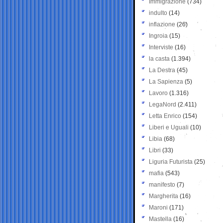
Immigrazione
(734)
indulto
(14)
inflazione
(26)
Ingroia
(15)
Interviste
(16)
la casta
(1.394)
La Destra
(45)
La Sapienza
(5)
Lavoro
(1.316)
LegaNord
(2.411)
Letta Enrico
(154)
Liberi e Uguali
(10)
Libia
(68)
Libri
(33)
Liguria Futurista
(25)
mafia
(543)
manifesto
(7)
Margherita
(16)
Maroni
(171)
Mastella
(16)