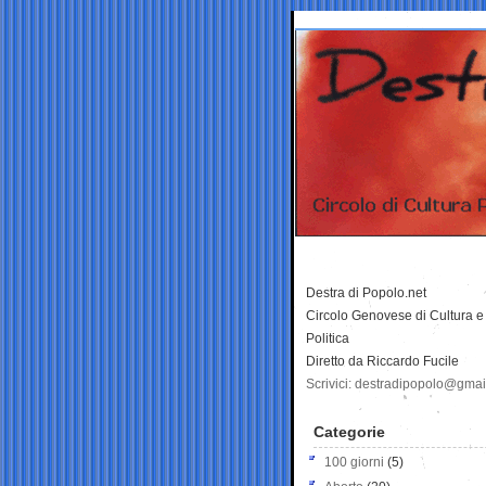
Destra di Popolo.net
Circolo Genovese di Cultura e
Politica
Diretto da Riccardo Fucile
Scrivici: destradipopolo@gma
Categorie
100 giorni
(5)