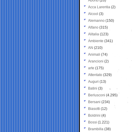
Aborto
(20)
Acca Larentia
(2)
Alcool
(3)
Alemanno
(150)
Alfano
(315)
Alitalia
(123)
Ambiente
(341)
AN
(210)
Animali
(74)
Arancioni
(2)
arte
(175)
Attentato
(329)
Auguri
(13)
Batini
(3)
Berlusconi
(4.295)
Bersani
(234)
Biasotti
(12)
Boldrini
(4)
Bossi
(1.221)
Brambilla
(38)