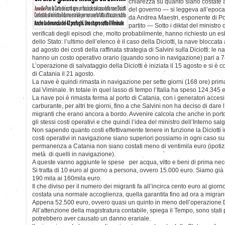
chiarezza su quanto siano costate al
del governo — si leggeva all’epoca 
da Andrea Maestri, esponente di Poss
partito — Sotto i diktat del ministro 
verificati degli episodi che, molto probabilmente, hanno richiesto un e
dello Stato: l’ultimo dell’elenco è il caso della Diciotti, la nave blocca
ad agosto dei costi della raffinata strategia di Salvini sulla Diciotti: le na
hanno un costo operativo orario (quando sono in navigazione) pari a 7
L’operazione di salvataggio della Diciotti è iniziata il 15 agosto e si è 
di Catania il 21 agosto.
La nave è quindi rimasta in navigazione per sette giorni (168 ore) prima 
dal Viminale. In totale in quel lasso di tempo l’Italia ha speso 124.345 
La nave poi è rimasta ferma al porto di Catania, con i generatori acce
carburante, per altri tre giorni, fino a che Salvini non ha deciso di dare 
migranti che erano ancora a bordo. Avvenire calcola che anche in porto
gli stessi costi operativi e che quindi l’idea del ministro dell’Interno sa
Non sapendo quanto costi effettivamente tenere in funzione la Diciotti
costi operativi in navigazione siano superiori possiamo in ogni caso sup
permanenza a Catania non siano costati meno di ventimila euro (ipoti
metà di quelli in navigazione).
A queste vanno aggiunte le spese per acqua, vitto e beni di prima nece
Si tratta di 10 euro al giorno a persona, ovvero 15.000 euro. Siamo già
190 mila ai 160mila euro.
Il che diviso per il numero dei migranti fa all’incirca cento euro al gio
costata una normale accoglienza, quella garantita fino ad ora a migranti
Appena 52.500 euro, ovvero quasi un quinto in meno dell’operazione Dic
All’attenzione della magistratura contabile, spiega il Tempo, sono stati 
potrebbero aver causato un danno erariale.