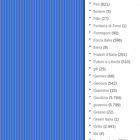
Fini
(821)
fioriere
(5)
Fitto
(27)
Fontana di Trevi
(1)
Formigoni
(90)
Forza Italia
(596)
frana
(9)
Fratelli d'Italia
(291)
Futuro e Libertà
(510)
g8
(25)
Gelmini
(68)
Genova
(542)
Giannino
(10)
Giustizia
(5.784)
governo
(5.799)
Grasso
(22)
Green Italia
(1)
Grillo
(2.941)
Idv
(4)