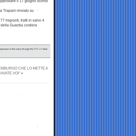
 approdare il 17 giugno scorso
 a Trapani rinviato su
7 migranti, tratti in salvo 4
 della Guardia costiera
esponses to this entry through the
RSS 2.0
feed.
SSEMBURGO CHE LO METTE A
AVATE VOI”
»