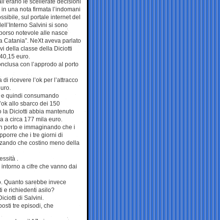
l’erario le scellerate decisioni
in una nota firmata l’indomani
ibile, sul portale internet del
dell’Interno Salvini si sono
sborso notevole alle nasce
ta a Catania”. NeXt aveva parlato
vi della classe della Diciotti
40,15 euro.
conclusa con l’approdo al porto
di ricevere l’ok per l’attracco
euro.
si e quindi consumando
l’ok allo sbarco dei 150
 la Diciotti abbia mantenuto
lga a circa 177 mila euro.
 in porto e immaginando che i
porre che i tre giorni di
zzando che costino meno della
ssità .
 intorno a cifre che vanno dai
rno. Quanto sarebbe invece
 e richiedenti asilo?
iotti di Salvini.
posti tre episodi, che