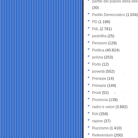
partito del popolo della libe
(30)
Partito Democratico
(1.034)
PD
(1.188)
PdL
(2.781)
pedofilia
(25)
Pensioni
(129)
Politica
(40.824)
polizia
(253)
Porto
(12)
povertà
(502)
Presepe
(14)
Primarie
(149)
Prodi
(52)
Provincia
(139)
radici e valori
(3.682)
RAI
(359)
rapine
(37)
Razzismo
(1.410)
Referendum
(200)