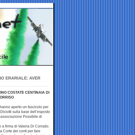
NO ERARIALE: AVER
ONO COSTATE CENTINAIA DI
SORRISO
o hanno aperto un fascicolo per
Diciotti sulla base dell’esposto
’associazione Possibile di
o a firma di Valeria Di Corrado.
 Corte dei conti per fare