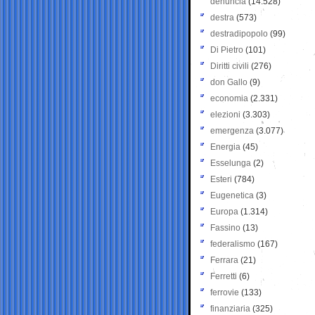
denuncia
(14.528)
destra
(573)
destradipopolo
(99)
Di Pietro
(101)
Diritti civili
(276)
don Gallo
(9)
economia
(2.331)
elezioni
(3.303)
emergenza
(3.077)
Energia
(45)
Esselunga
(2)
Esteri
(784)
Eugenetica
(3)
Europa
(1.314)
Fassino
(13)
federalismo
(167)
Ferrara
(21)
Ferretti
(6)
ferrovie
(133)
finanziaria
(325)