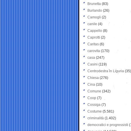
Brunetta
(83)
Burlando
(26)
Camogli
(2)
canile
(4)
Cappello
(8)
Caprotti
(2)
Caritas
(6)
carovita
(170)
casa
(247)
Casini
(119)
Centrodestra in Liguria
(35
Chiesa
(276)
Cina
(10)
Comune
(342)
Coop
(7)
Cossiga
(7)
Costume
(5.581)
criminalità
(1.402)
democratici e progressisti
(