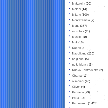
Mattarella
(60)
Meloni
(14)
Milano
(300)
Montezemolo
(7)
Monti
(357)
moschea
(11)
Musso
(10)
Muti
(10)
Napoli
(319)
Napolitano
(220)
no global
(5)
notte bianca
(3)
Nuovo Centrodestra
(2)
Obama
(11)
olimpiadi
(40)
Oliveri
(4)
Pannella
(29)
Papa
(33)
Parlamento
(1.428)