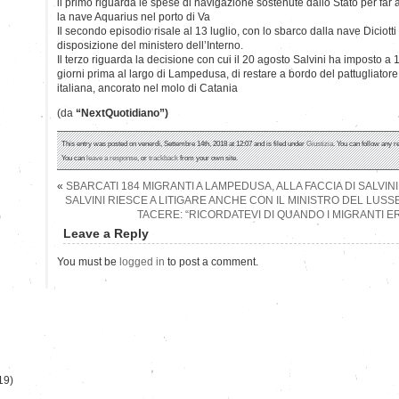
ll primo riguarda le spese di navigazione sostenute dallo Stato per far
la nave Aquarius nel porto di Va
Il secondo episodio risale al 13 luglio, con lo sbarco dalla nave Diciotti
disposizione del ministero dell’Interno.
Il terzo riguarda la decisione con cui il 20 agosto Salvini ha imposto a 17
giorni prima al largo di Lampedusa, di restare a bordo del pattugliatore
italiana, ancorato nel molo di Catania
(da
“NextQuotidiano”)
This entry was posted on venerdì, Settembre 14th, 2018 at 12:07 and is filed under
Giustizia
. You can follow any r
You can
leave a response
, or
trackback
from your own site.
«
SBARCATI 184 MIGRANTI A LAMPEDUSA, ALLA FACCIA DI SALVINI
SALVINI RIESCE A LITIGARE ANCHE CON IL MINISTRO DEL LU
TACERE: “RICORDATEVI DI QUANDO I MIGRANTI ER
)
Leave a Reply
You must be
logged in
to post a comment.
19)