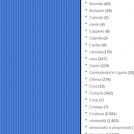
Brunetta
(83)
Burlando
(26)
Camogli
(2)
canile
(4)
Cappello
(8)
Caprotti
(2)
Caritas
(6)
carovita
(170)
casa
(247)
Casini
(119)
Centrodestra in Liguria
(35
Chiesa
(276)
Cina
(10)
Comune
(342)
Coop
(7)
Cossiga
(7)
Costume
(5.581)
criminalità
(1.402)
democratici e progressisti
(