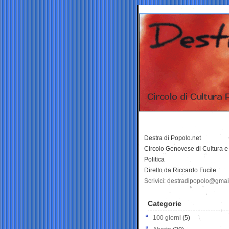
Destra di Popolo.net
Circolo Genovese di Cultura e
Politica
Diretto da Riccardo Fucile
Scrivici: destradipopolo@gma
Categorie
100 giorni
(5)