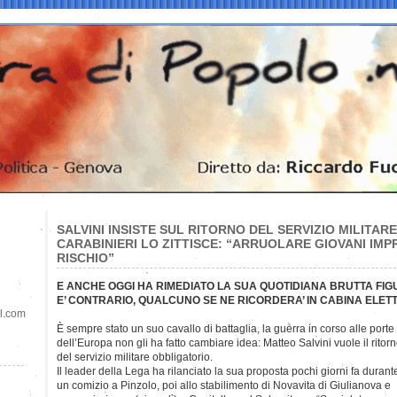
SALVINI INSISTE SUL RITORNO DEL SERVIZIO MILITARE
CARABINIERI LO ZITTISCE: “ARRUOLARE GIOVANI IMPR
RISCHIO”
E ANCHE OGGI HA RIMEDIATO LA SUA QUOTIDIANA BRUTTA FIG
E’ CONTRARIO, QUALCUNO SE NE RICORDERA’ IN CABINA ELE
il.com
È sempre stato un suo cavallo di battaglia, la guerra in corso alle porte
dell’Europa non gli ha fatto cambiare idea: Matteo Salvini vuole il ritor
del servizio militare obbligatorio.
Il leader della Lega ha rilanciato la sua proposta pochi giorni fa durant
un comizio a Pinzolo, poi allo stabilimento di Novavita di Giulianova e