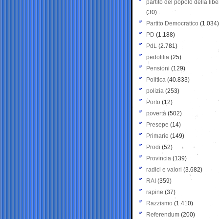
partito del popolo della libe
(30)
Partito Democratico
(1.034)
PD
(1.188)
PdL
(2.781)
pedofilia
(25)
Pensioni
(129)
Politica
(40.833)
polizia
(253)
Porto
(12)
povertà
(502)
Presepe
(14)
Primarie
(149)
Prodi
(52)
Provincia
(139)
radici e valori
(3.682)
RAI
(359)
rapine
(37)
Razzismo
(1.410)
Referendum
(200)