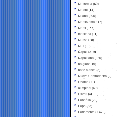
Mattarella
(60)
Meloni
(14)
Milano
(300)
Montezemolo
(7)
Monti
(357)
moschea
(11)
Musso
(10)
Muti
(10)
Napoli
(319)
Napolitano
(220)
no global
(5)
notte bianca
(3)
Nuovo Centrodestra
(2)
Obama
(11)
olimpiadi
(40)
Oliveri
(4)
Pannella
(29)
Papa
(33)
Parlamento
(1.428)