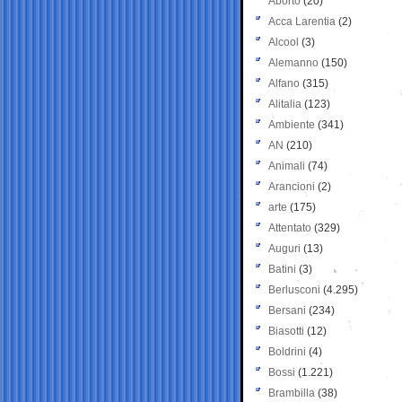
Aborto
(20)
Acca Larentia
(2)
Alcool
(3)
Alemanno
(150)
Alfano
(315)
Alitalia
(123)
Ambiente
(341)
AN
(210)
Animali
(74)
Arancioni
(2)
arte
(175)
Attentato
(329)
Auguri
(13)
Batini
(3)
Berlusconi
(4.295)
Bersani
(234)
Biasotti
(12)
Boldrini
(4)
Bossi
(1.221)
Brambilla
(38)