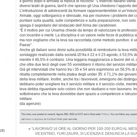
Il giorno dopo è arrivata la replica di Nicolosi: “L’esercito italiano vant
diversi teatri di guerra, tant’è che spesso gli Usa chiedono l’apporto dei 
L’introduzione di adolescenti da formare rappresenterebbe sì un’iniezio
Armate, oggi sottorganico e stressate, ma per risolvere i problemi del 
puntare sulla qualità, sulle competenze e sulla preparazione, non solo 
spiega il segretario del sindacato dell’Arma dei carabinieri.
“È il motivo per cui Unarma chiede da tempo di valorizzare le professio
con incentivi e meriti. La disciplina è un valore nelle forze di pubblica
ma non vogliamo che la leva sia raccontata come metodo punitivo: è un
Paese”.
Anche gli italiani sono divisi sulla possibilità di reintrodurre la leva mi
sondaggio realizzato dalla società IZI fra il 22 e il 23 agosto, il 53,5% de
mentre il 46,5% è contrario. Una leggera maggioranza a favore del sì, 
che oltre due terzi degli over 55 vorrebbero il ritorno del servizio militar
Già gli intervistati che hanno tra i 35 e 54 anni esprimono un 56,5% di s
)
ribalta completamente nella platea degli under 35: il 71,1% dei giovani, i
della leva militare. Inoltre, anche tra i favorevoli, emergono dei distingu
debbano poter scegliere tra il servizio militare e il servizio civile, ment
leva debba riguardare solo coloro che non studiano e non lavorano. Inolt
sottolineano che la leva dovrebbe dare spazio a competenze e istruzio
militare.
(da agenzie)
This entry was posted on venerdì, Agosto 26th, 2022 at 21:57 and is filed under
Politica
. You can follow any respon
can
leave a response
, or
trackback
from your own site.
«
“LAVORAVO 16 ORE AL GIORNO PER 100-200 EURO AL MES
19)
VICENTINO, YURI ZAUPA, SI LICENZIA E DENUNCIA LA SU