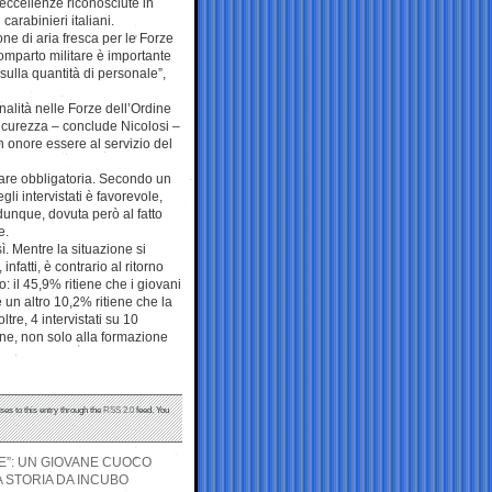
a eccellenze riconosciute in
carabinieri italiani.
ne di aria fresca per le Forze
comparto militare è importante
sulla quantità di personale”,
nalità nelle Forze dell’Ordine
 sicurezza – conclude Nicolosi –
 onore essere al servizio del
litare obbligatoria. Secondo un
gli intervistati è favorevole,
dunque, dovuta però al fatto
e.
ì. Mentre la situazione si
nfatti, è contrario al ritorno
o: il 45,9% ritiene che i giovani
re un altro 10,2% ritiene che la
re, 4 intervistati su 10
ne, non solo alla formazione
ses to this entry through the
RSS 2.0
feed. You
E”: UN GIOVANE CUOCO
A STORIA DA INCUBO