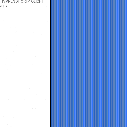
I IMPRENDITORI MIGLIORI:
LI”
»