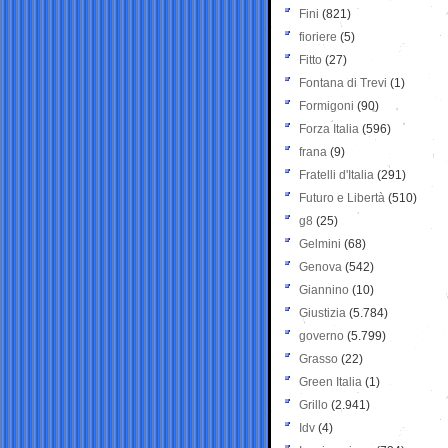
Fini
(821)
fioriere
(5)
Fitto
(27)
Fontana di Trevi
(1)
Formigoni
(90)
Forza Italia
(596)
frana
(9)
Fratelli d'Italia
(291)
Futuro e Libertà
(510)
g8
(25)
Gelmini
(68)
Genova
(542)
Giannino
(10)
Giustizia
(5.784)
governo
(5.799)
Grasso
(22)
Green Italia
(1)
Grillo
(2.941)
Idv
(4)