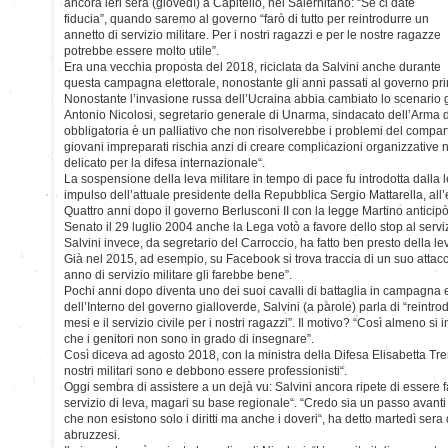
ancora ieri sera (giovedì) a Capitello, nel Salernitano: “Se ci date
fiducia”, quando saremo al governo “farò di tutto per reintrodurre un
annetto di servizio militare. Per i nostri ragazzi e per le nostre ragazze
potrebbe essere molto utile”.
Era una vecchia proposta del 2018, riciclata da Salvini anche durante
questa campagna elettorale, nonostante gli anni passati al governo pri
Nonostante l’invasione russa dell’Ucraina abbia cambiato lo scenario 
Antonio Nicolosi, segretario generale di Unarma, sindacato dell’Arma de
obbligatoria è un palliativo che non risolverebbe i problemi del compart
giovani impreparati rischia anzi di creare complicazioni organizzativ
delicato per la difesa internazionale“.
La sospensione della leva militare in tempo di pace fu introdotta dalla
impulso dell’attuale presidente della Repubblica Sergio Mattarella, all’
Quattro anni dopo il governo Berlusconi II con la legge Martino anticip
Senato il 29 luglio 2004 anche la Lega votò a favore dello stop al serviz
Salvini invece, da segretario del Carroccio, ha fatto ben presto della l
Già nel 2015, ad esempio, su Facebook si trova traccia di un suo atta
anno di servizio militare gli farebbe bene”.
Pochi anni dopo diventa uno dei suoi cavalli di battaglia in campagna e
dell’Interno del governo gialloverde, Salvini (a parole) parla di “reintrodu
mesi e il servizio civile per i nostri ragazzi”. Il motivo? “Così almeno s
che i genitori non sono in grado di insegnare”.
Così diceva ad agosto 2018, con la ministra della Difesa Elisabetta Tre
nostri militari sono e debbono essere professionisti“.
Oggi sembra di assistere a un dejà vu: Salvini ancora ripete di essere f
servizio di leva, magari su base regionale“. “Credo sia un passo avanti
che non esistono solo i diritti ma anche i doveri“, ha detto martedì sera 
abruzzesi.