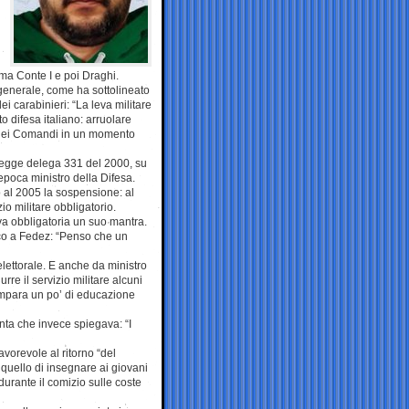
ma Conte I e poi Draghi.
generale, come ha sottolineato
i carabinieri: “La leva militare
o difesa italiano: arruolare
e nei Comandi in un momento
 legge delega 331 del 2000, su
epoca ministro della Difesa.
ò al 2005 la sospensione: al
io militare obbligatorio.
eva obbligatoria un suo mantra.
cco a Fedez: “Penso che un
lettorale. E anche da ministro
rre il servizio militare alcuni
i impara un po’ di educazione
nta che invece spiegava: “I
avorevole al ritorno “del
 quello di insegnare ai giovani
durante il comizio sulle coste