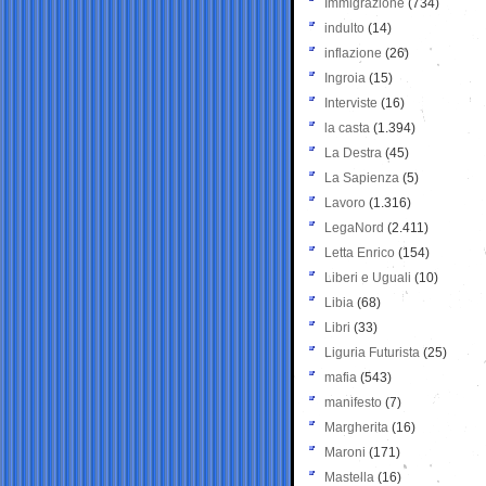
Immigrazione
(734)
indulto
(14)
inflazione
(26)
Ingroia
(15)
Interviste
(16)
la casta
(1.394)
La Destra
(45)
La Sapienza
(5)
Lavoro
(1.316)
LegaNord
(2.411)
Letta Enrico
(154)
Liberi e Uguali
(10)
Libia
(68)
Libri
(33)
Liguria Futurista
(25)
mafia
(543)
manifesto
(7)
Margherita
(16)
Maroni
(171)
Mastella
(16)