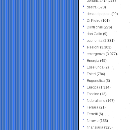
denuncia
(14.528)
destra
(573)
destradipopolo
(99)
Di Pietro
(101)
Diritti civili
(276)
don Gallo
(9)
economia
(2.331)
elezioni
(3.303)
emergenza
(3.077)
Energia
(45)
Esselunga
(2)
Esteri
(784)
Eugenetica
(3)
Europa
(1.314)
Fassino
(13)
federalismo
(167)
Ferrara
(21)
Ferretti
(6)
ferrovie
(133)
finanziaria
(325)