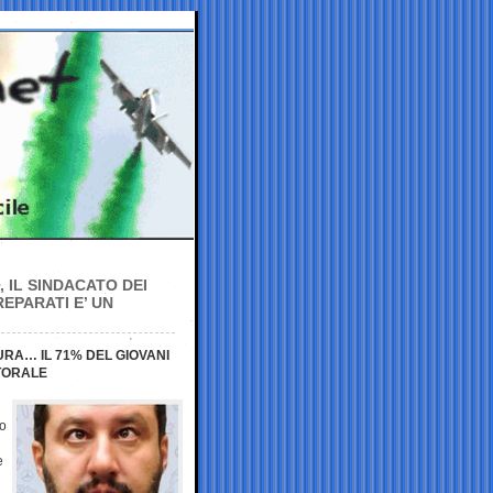
, IL SINDACATO DEI
EPARATI E’ UN
URA… IL 71% DEL GIOVANI
TTORALE
no
e